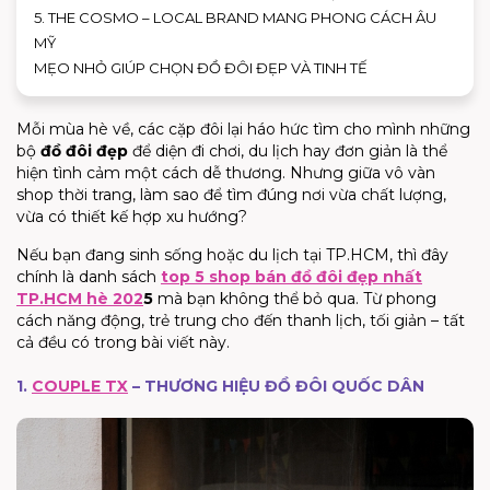
5. THE COSMO – LOCAL BRAND MANG PHONG CÁCH ÂU
MỸ
MẸO NHỎ GIÚP CHỌN ĐỒ ĐÔI ĐẸP VÀ TINH TẾ
Mỗi mùa hè về, các cặp đôi lại háo hức tìm cho mình những
bộ
đồ đôi đẹp
để diện đi chơi, du lịch hay đơn giản là thể
hiện tình cảm một cách dễ thương. Nhưng giữa vô vàn
shop thời trang, làm sao để tìm đúng nơi vừa chất lượng,
vừa có thiết kế hợp xu hướng?
Nếu bạn đang sinh sống hoặc du lịch tại TP.HCM, thì đây
chính là danh sách
top 5 shop bán đồ đôi đẹp nhất
TP.HCM hè 202
5
mà bạn không thể bỏ qua. Từ phong
cách năng động, trẻ trung cho đến thanh lịch, tối giản – tất
cả đều có trong bài viết này.
1.
COUPLE TX
– THƯƠNG HIỆU ĐỒ ĐÔI QUỐC DÂN