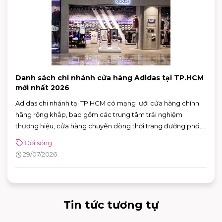
Danh sách chi nhánh cửa hàng Adidas tại TP.HCM
mới nhất 2026
Adidas chi nhánh tại TP.HCM có mạng lưới cửa hàng chính
hãng rộng khắp, bao gồm các trung tâm trải nghiệm
thương hiệu, cửa hàng chuyên dòng thời trang đường phố,
đồ thể thao với nhiều ưu đãi hấp dẫn. Nhờ sự đa dạng về mô
Đời sống
hình và vị trí thuận tiện, khách hàng có thể dễ dàng tìm được
29/07/2026
adidas chi nhánh phù hợp để mua sắm và trải nghiệm các
sản phẩm mới nhất của thương hiệu.
Tin tức tương tự