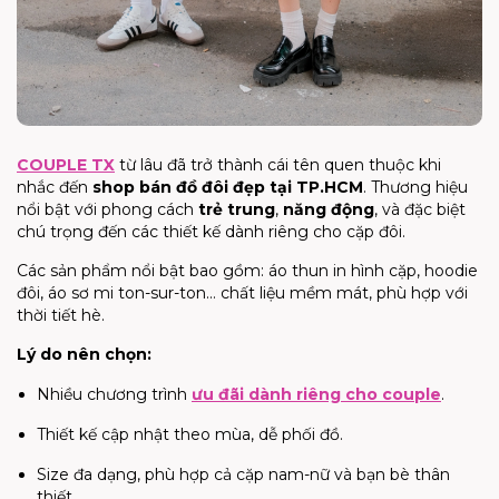
COUPLE TX
từ lâu đã trở thành cái tên quen thuộc khi
nhắc đến
shop bán đồ đôi đẹp tại TP.HCM
. Thương hiệu
nổi bật với phong cách
trẻ trung
,
năng động
, và đặc biệt
chú trọng đến các thiết kế dành riêng cho cặp đôi.
Các sản phẩm nổi bật bao gồm: áo thun in hình cặp, hoodie
đôi, áo sơ mi ton-sur-ton… chất liệu mềm mát, phù hợp với
thời tiết hè.
Lý do nên chọn:
Nhiều chương trình
ưu đãi dành riêng cho couple
.
Thiết kế cập nhật theo mùa, dễ phối đồ.
Size đa dạng, phù hợp cả cặp nam-nữ và bạn bè thân
thiết.