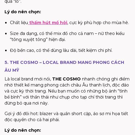
quá “lố”.
Lý do nên chọn:
Chất liệu
thấm hút mồ hôi
, cực kỳ phù hợp cho mùa hè.
Size đa dạng, có thể mix đồ cho cả nam – nữ theo kiểu
“tông xuyệt tông” hiện đại.
Độ bền cao, có thể dùng lâu dài, tiết kiệm chi phí.
5. THE COSMO – LOCAL BRAND MANG PHONG CÁCH
ÂU MỸ
Là local brand mới nổi,
THE COSMO
nhanh chóng ghi điểm
nhờ thiết kế mang phong cách châu Âu thanh lịch, độc đáo
và cực kỳ thời trang. Nếu bạn muốn có những bộ ảnh “tình
bể bình” với thần thái như chụp cho tạp chí thời trang thì
đừng bỏ qua nơi này.
Gợi ý đồ đôi hot: blazer và quần short cặp, áo sơ mi họa tiết
độc quyền cho cả hai phái.
Lý do nên chọn: