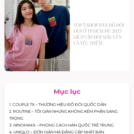
Mục lục
1. COUPLE TX – THƯƠNG HIỆU ĐỒ ĐÔI QUỐC DÂN
2. ROUTINE – TỐI GIẢN NHƯNG KHÔNG KÉM PHẦN SANG
TRỌNG
3. NINOMAXX – PHONG CÁCH HÀN QUỐC TRẺ TRUNG
4. UNIQLO – ĐƠN GIẢN MÀ ĐẲNG CẤP NHẬT BẢN