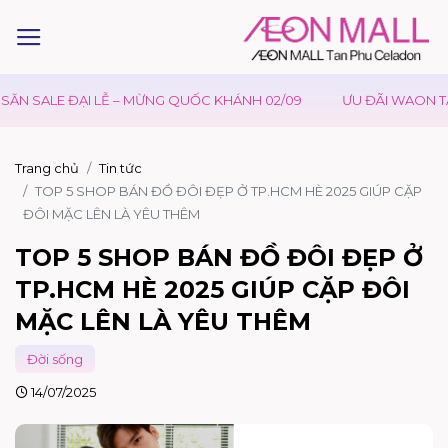
ẠI LỄ – MỪNG QUỐC KHÁNH 02/09
ƯU ĐÃI WAON TẠI AEONMALL
Trang chủ
Tin tức
TOP 5 SHOP BÁN ĐỒ ĐÔI ĐẸP Ở TP.HCM HÈ 2025 GIÚP CẶP
ĐÔI MẶC LÊN LÀ YÊU THÊM
TOP 5 SHOP BÁN ĐỒ ĐÔI ĐẸP Ở
TP.HCM HÈ 2025 GIÚP CẶP ĐÔI
MẶC LÊN LÀ YÊU THÊM
Đời sống
14/07/2025