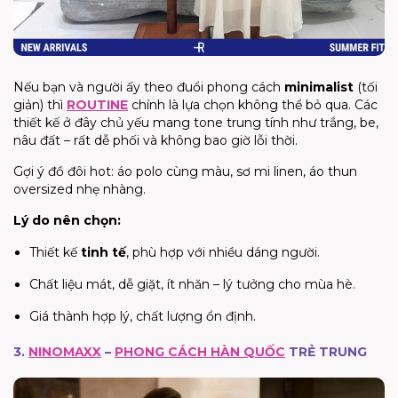
Nếu bạn và người ấy theo đuổi phong cách
minimalist
(tối
giản) thì
ROUTINE
chính là lựa chọn không thể bỏ qua. Các
thiết kế ở đây chủ yếu mang tone trung tính như trắng, be,
nâu đất – rất dễ phối và không bao giờ lỗi thời.
Gợi ý đồ đôi hot: áo polo cùng màu, sơ mi linen, áo thun
oversized nhẹ nhàng.
Lý do nên chọn:
Thiết kế
tinh tế
, phù hợp với nhiều dáng người.
Chất liệu mát, dễ giặt, ít nhăn – lý tưởng cho mùa hè.
Giá thành hợp lý, chất lượng ổn định.
3.
NINOMAXX
–
PHONG CÁCH HÀN QUỐC
TRẺ TRUNG