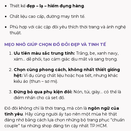
Thiết kế
đẹp – lạ – hiếm đụng hàng
.
Chất liệu cao cấp, đường may tinh tế.
Phù hợp với các cặp đôi yêu thích thời trang và ảnh nghệ
thuật.
MẸO NHỎ GIÚP CHỌN ĐỒ ĐÔI ĐẸP VÀ TINH TẾ
Ưu tiên màu sắc trung tính:
Trắng, be, xanh navy,
xám… dễ phối, tạo cảm giác dịu mắt và sang trọng.
Chọn cùng phong cách, không nhất thiết giống
hệt:
Ví dụ cùng chất liệu hoặc họa tiết, nhưng khác
kiểu áo (thun – sơ mi).
Đừng bỏ qua phụ kiện đôi:
Nón, túi, giày… có thể là
điểm nhấn cho cả set đồ.
Đồ đôi không chỉ là thời trang, mà còn là
ngôn ngữ của
tình yêu
. Hãy cùng người ấy tạo nên một mùa hè thật
đáng nhớ bằng cách lựa chọn những bộ trang phục “chuẩn
couple” tại những shop đáng tin cậy nhất TP.HCM.