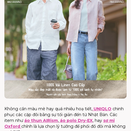
Không cần màu mè hay quá nhiều hoạ tiết,
UNIQLO
chinh
phục các cặp đôi bằng sự tối giản đến từ Nhật Bản. Các
item như
áo thun AIRism
,
áo polo Dry-EX
, hay
sơ mi
Oxford
chính là lựa chọn lý tưởng để phối đồ đôi mà không