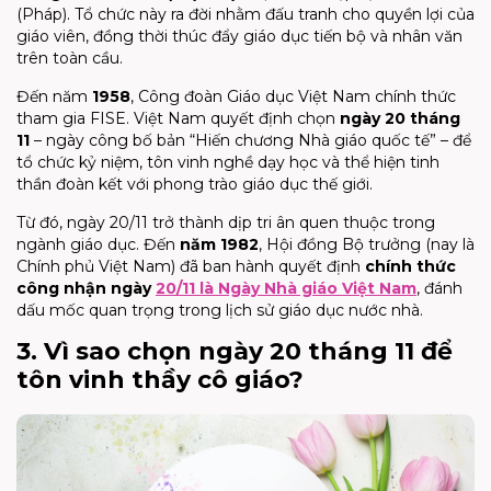
(Pháp). Tổ chức này ra đời nhằm đấu tranh cho quyền lợi của
giáo viên, đồng thời thúc đẩy giáo dục tiến bộ và nhân văn
trên toàn cầu.
Đến năm
1958
, Công đoàn Giáo dục Việt Nam chính thức
tham gia FISE. Việt Nam quyết định chọn
ngày 20 tháng
11
– ngày công bố bản “Hiến chương Nhà giáo quốc tế” – để
tổ chức kỷ niệm, tôn vinh nghề dạy học và thể hiện tinh
thần đoàn kết với phong trào giáo dục thế giới.
Từ đó, ngày 20/11 trở thành dịp tri ân quen thuộc trong
ngành giáo dục. Đến
năm 1982
, Hội đồng Bộ trưởng (nay là
Chính phủ Việt Nam) đã ban hành quyết định
chính thức
công nhận ngày
20/11 là Ngày Nhà giáo Việt Nam
, đánh
dấu mốc quan trọng trong lịch sử giáo dục nước nhà.
3. Vì sao chọn ngày 20 tháng 11 để
tôn vinh thầy cô giáo?