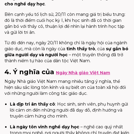
cho nghề dạy học
.
Bên cạnh yếu tố lịch sử, 20/11 còn mang giá trị biểu trưng:
đó là thời điểm cuối học kỳ I, khi học sinh đã có thời gian
gắn bó với thầy cô, thuận lợi để nhìn lại hành trình học tập
và gửi lời tri ân.
Từ đó đến nay, ngày 20/11 không chỉ là ngày hội của ngành
giáo dục, mà còn là ngày của
tình thầy trò
, của
sự gắn bó
giữa người dạy và người học
– một truyền thống đã trở
thành niềm tự hào của dân tộc Việt Nam.
4. Ý nghĩa của
Ngày Nhà giáo Việt Nam
Ngày Nhà giáo Việt Nam mang nhiều tầng ý nghĩa, thể
hiện sâu sắc lòng tôn kính và sự biết ơn của toàn xã hội đối
với những người làm công tác giáo dục.
Là dịp tri ân thầy cô
: Học sinh, sinh viên, phụ huynh gửi
lời cảm ơn đến những người đã dạy dỗ, định hướng và
truyền cảm hứng cho mình.
Là ngày tôn vinh nghề dạy học
– nghề cao quý nhất
trong mọi nghề, nơi người thầy không chỉ truyền đạt kiến