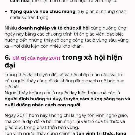
cắm hoa
, thể hiện tình cảm của học trò với thầy cô.
Tặng quà và hoa chúc mừng
, tuy giản dị nhưng chan
chứa sự trân trọng.
Nhiều
doanh nghiệp và tổ chức xã hội
cũng hưởng ứng
ngày này bằng các chương trình tri ân giáo viên, đặc biệt
hướng đến những thầy cô đang công tác ở vùng sâu, vùng
xa – nơi điều kiện còn nhiều khó khăn.
6.
trong xã hội hiện
Giá trị của ngày 20/11
đại
Trong thời đại chuyển đổi số và hội nhập toàn cầu, vai trò
của người thầy càng được khẳng định mạnh mẽ hơn bao
giờ hết.
Người thầy không chỉ là người dạy kiến thức, mà còn là
người định hướng tư duy, truyền cảm hứng sáng tạo và
nuôi dưỡng nhân cách con người
.
Ngày 20/11 hôm nay không chỉ là ngày tôn vinh nghề giáo,
mà còn là dịp để xã hội nhìn nhận lại vai trò của tri thức và
giáo dục trong phát triển bền vững.
Tôn vinh người thầy cũng chính là
tôn vinh tri thức, lòng