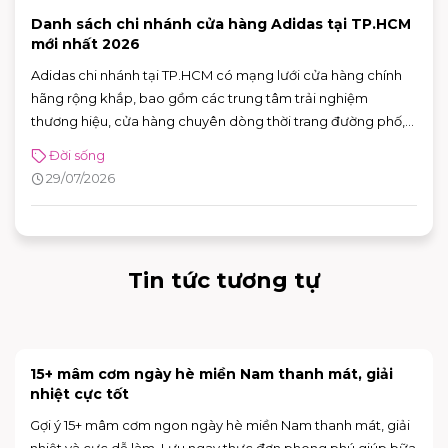
Danh sách chi nhánh cửa hàng Adidas tại TP.HCM
mới nhất 2026
Adidas chi nhánh tại TP.HCM có mạng lưới cửa hàng chính
hãng rộng khắp, bao gồm các trung tâm trải nghiệm
thương hiệu, cửa hàng chuyên dòng thời trang đường phố,
đồ thể thao với nhiều ưu đãi hấp dẫn. Nhờ sự đa dạng về mô
Đời sống
hình và vị trí thuận tiện, khách hàng có thể dễ dàng tìm được
29/07/2026
adidas chi nhánh phù hợp để mua sắm và trải nghiệm các
sản phẩm mới nhất của thương hiệu.
Tin tức tương tự
15+ mâm cơm ngày hè miền Nam thanh mát, giải
nhiệt cực tốt
Gợi ý 15+ mâm cơm ngon ngày hè miền Nam thanh mát, giải