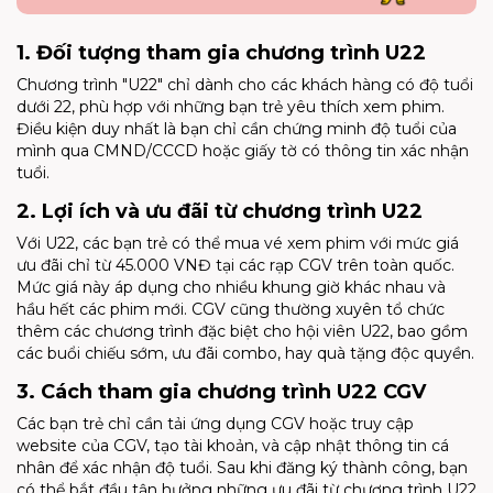
1. Đối tượng tham gia chương trình U22
Chương trình "U22" chỉ dành cho các khách hàng có độ tuổi
dưới 22, phù hợp với những bạn trẻ yêu thích xem phim.
Điều kiện duy nhất là bạn chỉ cần chứng minh độ tuổi của
mình qua CMND/CCCD hoặc giấy tờ có thông tin xác nhận
tuổi.
2. Lợi ích và ưu đãi từ chương trình U22
Với U22, các bạn trẻ có thể mua vé xem phim với mức giá
ưu đãi chỉ từ 45.000 VNĐ tại các rạp CGV trên toàn quốc.
Mức giá này áp dụng cho nhiều khung giờ khác nhau và
hầu hết các phim mới. CGV cũng thường xuyên tổ chức
thêm các chương trình đặc biệt cho hội viên U22, bao gồm
các buổi chiếu sớm, ưu đãi combo, hay quà tặng độc quyền.
3. Cách tham gia chương trình U22 CGV
Các bạn trẻ chỉ cần tải ứng dụng CGV hoặc truy cập
website của CGV, tạo tài khoản, và cập nhật thông tin cá
nhân để xác nhận độ tuổi. Sau khi đăng ký thành công, bạn
có thể bắt đầu tận hưởng những ưu đãi từ chương trình U22