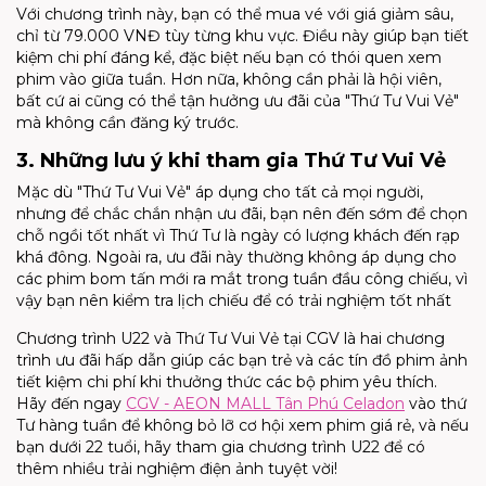
Với chương trình này, bạn có thể mua vé với giá giảm sâu,
chỉ từ 79.000 VNĐ tùy từng khu vực. Điều này giúp bạn tiết
kiệm chi phí đáng kể, đặc biệt nếu bạn có thói quen xem
phim vào giữa tuần. Hơn nữa, không cần phải là hội viên,
bất cứ ai cũng có thể tận hưởng ưu đãi của "Thứ Tư Vui Vẻ"
mà không cần đăng ký trước.
3. Những lưu ý khi tham gia Thứ Tư Vui Vẻ
Mặc dù "Thứ Tư Vui Vẻ" áp dụng cho tất cả mọi người,
nhưng để chắc chắn nhận ưu đãi, bạn nên đến sớm để chọn
chỗ ngồi tốt nhất vì Thứ Tư là ngày có lượng khách đến rạp
khá đông. Ngoài ra, ưu đãi này thường không áp dụng cho
các phim bom tấn mới ra mắt trong tuần đầu công chiếu, vì
vậy bạn nên kiểm tra lịch chiếu để có trải nghiệm tốt nhất
Chương trình U22 và Thứ Tư Vui Vẻ tại CGV là hai chương
trình ưu đãi hấp dẫn giúp các bạn trẻ và các tín đồ phim ảnh
tiết kiệm chi phí khi thưởng thức các bộ phim yêu thích.
Hãy đến ngay
CGV - AEON MALL Tân Phú Celadon
vào thứ
Tư hàng tuần để không bỏ lỡ cơ hội xem phim giá rẻ, và nếu
bạn dưới 22 tuổi, hãy tham gia chương trình U22 để có
thêm nhiều trải nghiệm điện ảnh tuyệt vời!