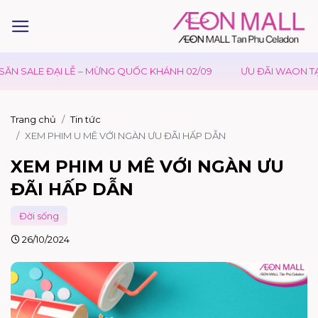
ALE ĐẠI LỄ – MỪNG QUỐC KHÁNH 02/09
ƯU ĐÃI WAON TẠI AEO
Trang chủ
Tin tức
XEM PHIM U MÊ VỚI NGÀN ƯU ĐÃI HẤP DẪN
XEM PHIM U MÊ VỚI NGÀN ƯU
ĐÃI HẤP DẪN
Đời sống
26/10/2024