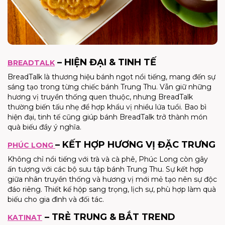
– HIỆN ĐẠI & TINH TẾ
BREADTALK
BreadTalk là thương hiệu bánh ngọt nổi tiếng, mang đến sự
sáng tạo trong từng chiếc bánh Trung Thu. Vẫn giữ những
hương vị truyền thống quen thuộc, nhưng BreadTalk
thường biến tấu nhẹ để hợp khẩu vị nhiều lứa tuổi. Bao bì
hiện đại, tinh tế cũng giúp bánh BreadTalk trở thành món
quà biếu đầy ý nghĩa.
– KẾT HỢP HƯƠNG VỊ ĐẶC TRƯNG
PHÚC LONG
Không chỉ nổi tiếng với trà và cà phê, Phúc Long còn gây
ấn tượng với các bộ sưu tập bánh Trung Thu. Sự kết hợp
giữa nhân truyền thống và hương vị mới mẻ tạo nên sự độc
đáo riêng. Thiết kế hộp sang trọng, lịch sự, phù hợp làm quà
biếu cho gia đình và đối tác.
– TRẺ TRUNG & BẮT TREND
KATINAT