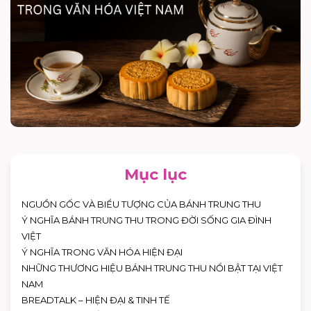
Mục lục
NGUỒN GỐC VÀ BIỂU TƯỢNG CỦA BÁNH TRUNG THU
Ý NGHĨA BÁNH TRUNG THU TRONG ĐỜI SỐNG GIA ĐÌNH
VIỆT
Ý NGHĨA TRONG VĂN HÓA HIỆN ĐẠI
NHỮNG THƯƠNG HIỆU BÁNH TRUNG THU NỔI BẬT TẠI VIỆT
NAM
BREADTALK – HIỆN ĐẠI & TINH TẾ