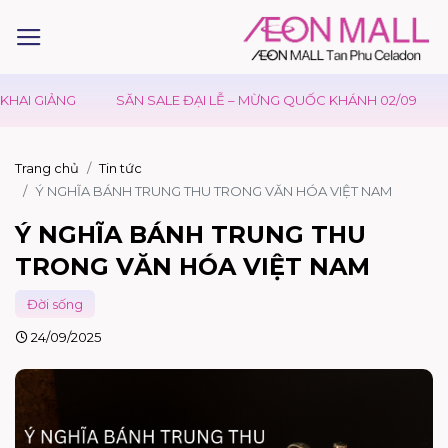
NG
SĂN SALE ĐẠI LỄ – MỪNG QUỐC KHÁNH 02/09
ƯU ĐÃI 
Trang chủ
Tin tức
Ý NGHĨA BÁNH TRUNG THU TRONG VĂN HÓA VIỆT NAM
Ý NGHĨA BÁNH TRUNG THU
TRONG VĂN HÓA VIỆT NAM
Đời sống
24/09/2025