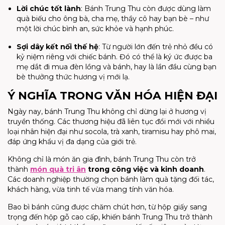
Lời chúc tốt lành
: Bánh Trung Thu còn được dùng làm
quà biếu cho ông bà, cha mẹ, thầy cô hay bạn bè – như
một lời chúc bình an, sức khỏe và hạnh phúc.
Sợi dây kết nối thế hệ
: Từ người lớn đến trẻ nhỏ đều có
kỷ niệm riêng với chiếc bánh. Đó có thể là ký ức được ba
mẹ dắt đi mua đèn lồng và bánh, hay là lần đầu cùng bạn
bè thưởng thức hương vị mới lạ.
Ý NGHĨA TRONG VĂN HÓA HIỆN ĐẠI
Ngày nay, bánh Trung Thu không chỉ dừng lại ở hương vị
truyền thống. Các thương hiệu đã liên tục đổi mới với nhiều
loại nhân hiện đại như socola, trà xanh, tiramisu hay phô mai,
đáp ứng khẩu vị đa dạng của giới trẻ.
Không chỉ là món ăn gia đình, bánh Trung Thu còn trở
thành
món quà tri ân
trong công việc và kinh doanh
.
Các doanh nghiệp thường chọn bánh làm quà tặng đối tác,
khách hàng, vừa tinh tế vừa mang tính văn hóa.
Bao bì bánh cũng được chăm chút hơn, từ hộp giấy sang
trọng đến hộp gỗ cao cấp, khiến bánh Trung Thu trở thành