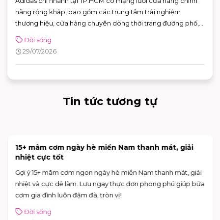
Adidas chi nhánh tại TP.HCM có mạng lưới cửa hàng chính
hãng rộng khắp, bao gồm các trung tâm trải nghiệm
thương hiệu, cửa hàng chuyên dòng thời trang đường phố,
đồ thể thao với nhiều ưu đãi hấp dẫn. Nhờ sự đa dạng về mô
Đời sống
hình và vị trí thuận tiện, khách hàng có thể dễ dàng tìm được
29/07/2026
adidas chi nhánh phù hợp để mua sắm và trải nghiệm các
sản phẩm mới nhất của thương hiệu.
Tin tức tương tự
15+ mâm cơm ngày hè miền Nam thanh mát, giải
nhiệt cực tốt
Gợi ý 15+ mâm cơm ngon ngày hè miền Nam thanh mát, giải
nhiệt và cực dễ làm. Lưu ngay thực đơn phong phú giúp bữa
cơm gia đình luôn đậm đà, tròn vị!
Đời sống