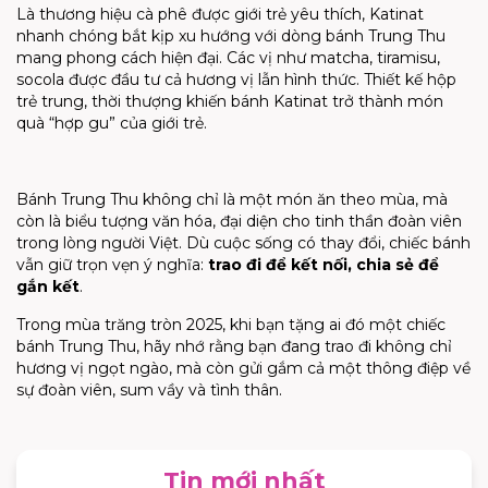
Là thương hiệu cà phê được giới trẻ yêu thích, Katinat
nhanh chóng bắt kịp xu hướng với dòng bánh Trung Thu
mang phong cách hiện đại. Các vị như matcha, tiramisu,
socola được đầu tư cả hương vị lẫn hình thức. Thiết kế hộp
trẻ trung, thời thượng khiến bánh Katinat trở thành món
quà “hợp gu” của giới trẻ.
Bánh Trung Thu không chỉ là một món ăn theo mùa, mà
còn là biểu tượng văn hóa, đại diện cho tinh thần đoàn viên
trong lòng người Việt. Dù cuộc sống có thay đổi, chiếc bánh
vẫn giữ trọn vẹn ý nghĩa:
trao đi để kết nối, chia sẻ để
gắn kết
.
Trong mùa trăng tròn 2025, khi bạn tặng ai đó một chiếc
bánh Trung Thu, hãy nhớ rằng bạn đang trao đi không chỉ
hương vị ngọt ngào, mà còn gửi gắm cả một thông điệp về
sự đoàn viên, sum vầy và tình thân.
Tin mới nhất