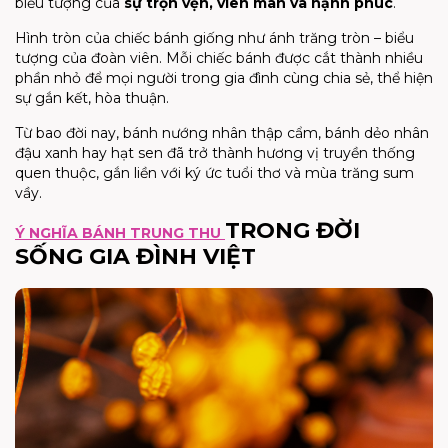
biểu tượng của
sự trọn vẹn, viên mãn và hạnh phúc
.
Hình tròn của chiếc bánh giống như ánh trăng tròn – biểu
tượng của đoàn viên. Mỗi chiếc bánh được cắt thành nhiều
phần nhỏ để mọi người trong gia đình cùng chia sẻ, thể hiện
sự gắn kết, hòa thuận.
Từ bao đời nay, bánh nướng nhân thập cẩm, bánh dẻo nhân
đậu xanh hay hạt sen đã trở thành hương vị truyền thống
quen thuộc, gắn liền với ký ức tuổi thơ và mùa trăng sum
vầy.
TRONG ĐỜI
Ý NGHĨA BÁNH TRUNG THU
SỐNG GIA ĐÌNH VIỆT