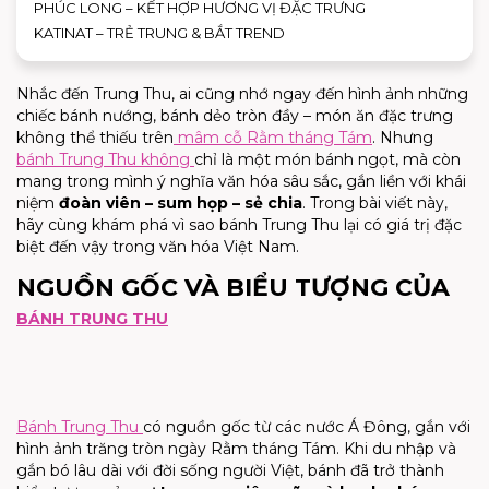
PHÚC LONG – KẾT HỢP HƯƠNG VỊ ĐẶC TRƯNG
KATINAT – TRẺ TRUNG & BẮT TREND
Nhắc đến Trung Thu, ai cũng nhớ ngay đến hình ảnh những
chiếc bánh nướng, bánh dẻo tròn đầy – món ăn đặc trưng
không thể thiếu trên
mâm cỗ Rằm tháng Tám
. Nhưng
bánh Trung Thu không
chỉ là một món bánh ngọt, mà còn
mang trong mình ý nghĩa văn hóa sâu sắc, gắn liền với khái
niệm
đoàn viên – sum họp – sẻ chia
. Trong bài viết này,
hãy cùng khám phá vì sao bánh Trung Thu lại có giá trị đặc
biệt đến vậy trong văn hóa Việt Nam.
NGUỒN GỐC VÀ BIỂU TƯỢNG CỦA
BÁNH TRUNG THU
Bánh Trung Thu
có nguồn gốc từ các nước Á Đông, gắn với
hình ảnh trăng tròn ngày Rằm tháng Tám. Khi du nhập và
gắn bó lâu dài với đời sống người Việt, bánh đã trở thành