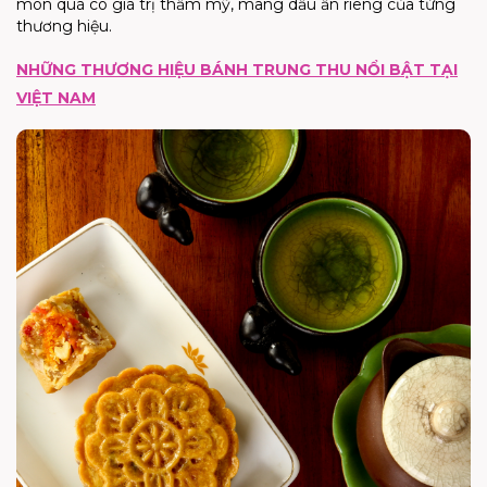
món quà có giá trị thẩm mỹ, mang dấu ấn riêng của từng
thương hiệu.
NHỮNG THƯƠNG HIỆU BÁNH TRUNG THU NỔI BẬT TẠI
VIỆT NAM