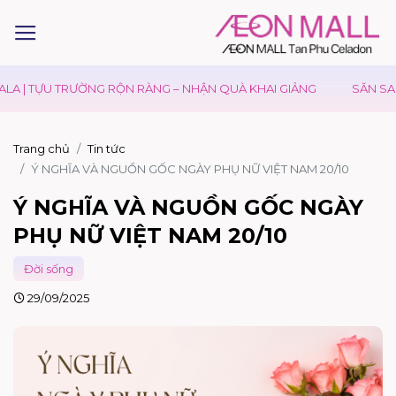
| TỰU TRƯỜNG RỘN RÀNG – NHẬN QUÀ KHAI GIẢNG
SĂN SALE Đ
Trang chủ
Tin tức
Ý NGHĨA VÀ NGUỒN GỐC NGÀY PHỤ NỮ VIỆT NAM 20/10
Ý NGHĨA VÀ NGUỒN GỐC NGÀY
PHỤ NỮ VIỆT NAM 20/10
Đời sống
29/09/2025