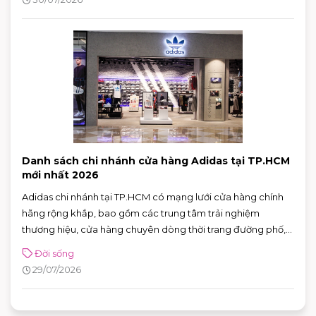
Danh sách chi nhánh cửa hàng Adidas tại TP.HCM
mới nhất 2026
Adidas chi nhánh tại TP.HCM có mạng lưới cửa hàng chính
hãng rộng khắp, bao gồm các trung tâm trải nghiệm
thương hiệu, cửa hàng chuyên dòng thời trang đường phố,
đồ thể thao với nhiều ưu đãi hấp dẫn. Nhờ sự đa dạng về mô
Đời sống
hình và vị trí thuận tiện, khách hàng có thể dễ dàng tìm được
29/07/2026
adidas chi nhánh phù hợp để mua sắm và trải nghiệm các
sản phẩm mới nhất của thương hiệu.