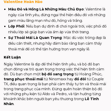
Valentine Hoàn Hảo
Màu Đỏ và Hồng Là Những Màu Chủ Đạo
: Valentine là
ngày của tình yêu, đừng ngại thể hiện điều đó với những
gam màu lãng mạn như đỏ, hồng và trắng.
Lớp Phối
: Nếu bạn dự định đi chơi ngoài trời, việc phối đồ
nhiều lớp sẽ giúp bạn vừa ấm áp vừa thời trang.
Sự Thoải Mái Là Quan Trọng
: Mặc dù việc trông đẹp là
điều cần thiết, nhưng hãy đảm bảo rằng bạn cảm thấy
thoải mái để có thể tận hưởng trọn vẹn ngày lễ.
Kết Luận
Ngày Valentine là dịp để thể hiện tình yêu, và bộ đồ bạn
chọn đóng vai trò quan trọng trong việc thể hiện tình cảm
đó. Dù bạn chọn một
bộ đồ sang trọng
từ Hoàng Phúc,
trang phục thoải mái
từ Ninomaxx hay
đồ đôi
từ Couple
TX, điều quan trọng là bạn phải cảm thấy tự tin và thoải mái
trong trang phục của mình. Đừng quên hoàn thiện bộ đồ
với những phụ kiện từ Aldo và Pedro, và tận hưởng từng
khoảnh khắc bên người bạn yêu thương trong
Lễ Tình
Nhân
.