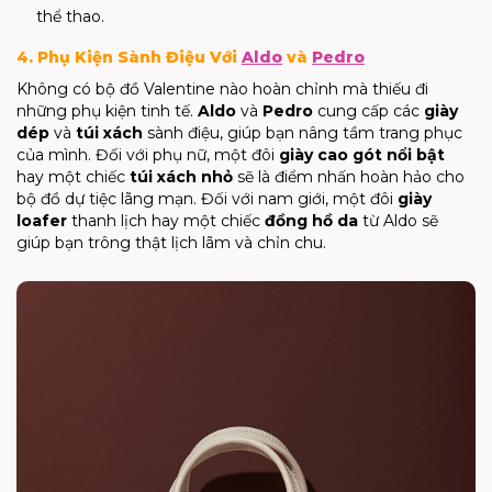
thể thao.
4. Phụ Kiện Sành Điệu Với
Aldo
và
Pedro
Không có bộ đồ Valentine nào hoàn chỉnh mà thiếu đi
những phụ kiện tinh tế.
Aldo
và
Pedro
cung cấp các
giày
dép
và
túi xách
sành điệu, giúp bạn nâng tầm trang phục
của mình. Đối với phụ nữ, một đôi
giày cao gót nổi bật
hay một chiếc
túi xách nhỏ
sẽ là điểm nhấn hoàn hảo cho
bộ đồ dự tiệc lãng mạn. Đối với nam giới, một đôi
giày
loafer
thanh lịch hay một chiếc
đồng hồ da
từ Aldo sẽ
giúp bạn trông thật lịch lãm và chỉn chu.