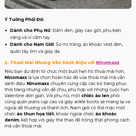
Ý Tưởng Phối Đồ:
Dành cho Phụ Nữ
: Đầm đen, giày cao gót, phụ kiện
vàng và ví cầm tay.
Dành cho Nam Giới
: Sơ mi trắng, áo khoác vest đen,
quần tây ôm và giày da.
2. Thoải Mái Nhưng Vẫn Sành Điệu với
Ninomaxx
Nếu bạn dự định tổ chức một buổi hẹn hò thoải mái hơn,
Ninomaxx
là lựa chọn hoàn hảo để vừa thoải mái mà vẫn
sành điệu.
Ninomaxx
chuyên cung cấp các bộ trang phục
thời trang nhưng vẫn dễ chịu, phù hợp với những cuộc hẹn
Valentine đơn giản. Với phụ nữ, một
chiếc áo len
phối
cùng quần jeans cạp cao và giày ankle boots sẽ mang lại vẻ
ngoài dễ thương và thanh lịch. Nam giới có thể mặc một
chiếc
áo thun họa tiết
, khoác ngoài chiếc
áo khoác
denim
, kết hợp với giày thể thao để trông thật phong cách
mà vẫn thoải mái.