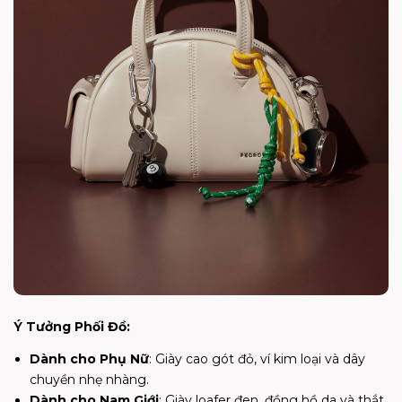
Ý Tưởng Phối Đồ:
Dành cho Phụ Nữ
: Giày cao gót đỏ, ví kim loại và dây
chuyền nhẹ nhàng.
Dành cho Nam Giới
: Giày loafer đen, đồng hồ da và thắt