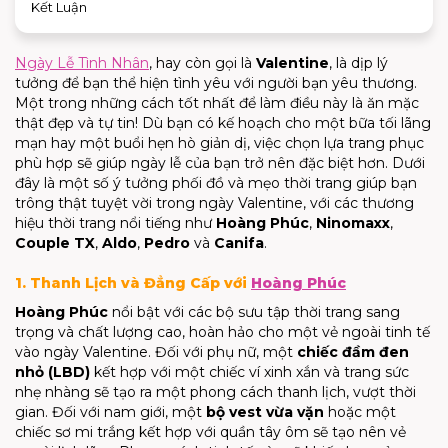
Kết Luận
Ngày Lễ Tình Nhân
, hay còn gọi là
Valentine
, là dịp lý
tưởng để bạn thể hiện tình yêu với người bạn yêu thương.
Một trong những cách tốt nhất để làm điều này là ăn mặc
thật đẹp và tự tin! Dù bạn có kế hoạch cho một bữa tối lãng
mạn hay một buổi hẹn hò giản dị, việc chọn lựa trang phục
phù hợp sẽ giúp ngày lễ của bạn trở nên đặc biệt hơn. Dưới
đây là một số ý tưởng phối đồ và mẹo thời trang giúp bạn
trông thật tuyệt vời trong ngày Valentine, với các thương
hiệu thời trang nổi tiếng như
Hoàng Phúc
,
Ninomaxx
,
Couple TX
,
Aldo
,
Pedro
và
Canifa
.
1. Thanh Lịch và Đẳng Cấp với
Hoàng Phúc
Hoàng Phúc
nổi bật với các bộ sưu tập thời trang sang
trọng và chất lượng cao, hoàn hảo cho một vẻ ngoài tinh tế
vào ngày Valentine. Đối với phụ nữ, một
chiếc đầm đen
nhỏ (LBD)
kết hợp với một chiếc ví xinh xắn và trang sức
nhẹ nhàng sẽ tạo ra một phong cách thanh lịch, vượt thời
gian. Đối với nam giới, một
bộ vest vừa vặn
hoặc một
chiếc sơ mi trắng kết hợp với quần tây ôm sẽ tạo nên vẻ