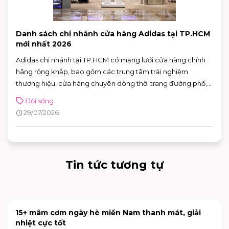
Danh sách chi nhánh cửa hàng Adidas tại TP.HCM
mới nhất 2026
Adidas chi nhánh tại TP.HCM có mạng lưới cửa hàng chính
hãng rộng khắp, bao gồm các trung tâm trải nghiệm
thương hiệu, cửa hàng chuyên dòng thời trang đường phố,
đồ thể thao với nhiều ưu đãi hấp dẫn. Nhờ sự đa dạng về mô
Đời sống
hình và vị trí thuận tiện, khách hàng có thể dễ dàng tìm được
29/07/2026
adidas chi nhánh phù hợp để mua sắm và trải nghiệm các
sản phẩm mới nhất của thương hiệu.
Tin tức tương tự
15+ mâm cơm ngày hè miền Nam thanh mát, giải
nhiệt cực tốt