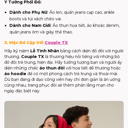
Ý Tưởng Phối Đồ:
Dành cho Phụ Nữ
: Áo len, quần jeans cạp cao, ankle
boots và túi xách chéo vai.
Dành cho Nam Giới
: Áo thun họa tiết, áo khoác denim,
quần jeans ôm và giày thể thao.
3. Mặc Đồ Cặp Với
Couple TX
Hãy kỷ niệm
Lễ Tình Nhân
bằng cách diện đồ đôi với người
thương.
Couple TX
là thương hiệu nổi tiếng với những bộ
đồ đôi trẻ trung, hiện đại. Hãy tưởng tượng bạn và người ấy
diện những chiếc
áo thun đôi
với họa tiết dễ thương hoặc
áo hoodie
để có một phong cách trẻ trung và thoải mái.
Dù bạn đang đi dạo công viên hay chỉ đơn giản là ăn uống
cùng nhau, trang phục đôi sẽ thêm phần lãng mạn cho
ngày đặc biệt này.