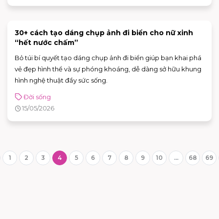
30+ cách tạo dáng chụp ảnh đi biển cho nữ xinh
“hết nước chấm”
Bỏ túi bí quyết tạo dáng chụp ảnh đi biển giúp bạn khai phá
vẻ đẹp hình thể và sự phóng khoáng, dễ dàng sở hữu khung
hình nghệ thuật đầy sức sống.
Đời sống
15/05/2026
1
2
3
4
5
6
7
8
9
10
...
68
69