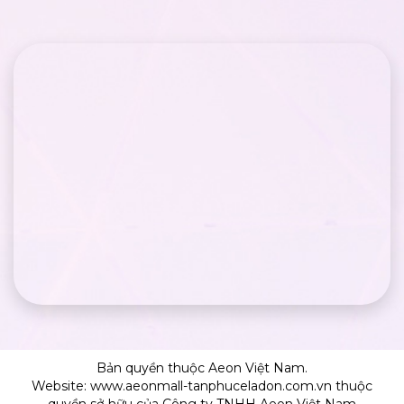
Bản quyền thuộc Aeon Việt Nam.
Website: www.aeonmall-tanphuceladon.com.vn thuộc
quyền sở hữu của Công ty TNHH Aeon Việt Nam