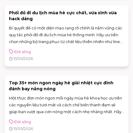
Phối đồ đi du lịch mùa hè cực chất, vừa xinh vừa
hack dáng
Bí quyết để có một diện mạo rạng rỡ chính là nắm vững các
quy tắc phối đồ đi du lịch mùa hè thông minh. Hãy ưu tiên
chọn những bộ trang phục từ chất liệu thiên nhiên như linen,
đũi hoặc cotton với gam màu tươi sáng để vừa mát mẻ, vừa
Đời sống
nổi bật trong mọi khung hình "sống ảo". Dù bạn chuẩn bị lên
15/05/2026
rừng, xuống biển hay dạo phố cổ, danh sách các outfit cực
chất dưới đây sẽ giúp bạn tỏa sáng theo cách riêng của
mình.
Top 35+ món ngon ngày hè giải nhiệt cực đỉnh
đánh bay nắng nóng
Một thực đơn món ngon mỗi ngày mùa hè khoa học ưu tiên
các nguyên liệu tươi mát và cách chế biến thanh đạm sẽ
giúp bạn vượt qua cơn nóng một cách nhẹ nhàng nhất. Hãy
cùng khám phá danh sách các món ngon mùa hè giải nhiệt
Đời sống
"bất bại" ngay dưới đây để chăm sóc sức khỏe cho cả gia
15/05/2026
đình nhé!