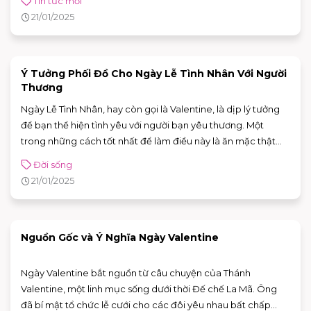
Tin tức mới
21/01/2025
Ý Tưởng Phối Đồ Cho Ngày Lễ Tình Nhân Với Người
Thương
Ngày Lễ Tình Nhân, hay còn gọi là Valentine, là dịp lý tưởng
để bạn thể hiện tình yêu với người bạn yêu thương. Một
trong những cách tốt nhất để làm điều này là ăn mặc thật
đẹp và tự tin! Dù bạn có kế hoạch cho một bữa tối lãng mạn
Đời sống
hay một buổi hẹn hò giản dị, việc chọn lựa trang phục phù
21/01/2025
hợp sẽ giúp ngày lễ của bạn trở nên đặc biệt hơn. Dưới đây
là một số ý tưởng phối đồ và mẹo thời trang giúp bạn trông
thật tuyệt vời trong ngày Valentine, với các thương hiệu thời
trang nổi tiếng như Hoàng Phúc, Ninomaxx, Couple TX, Aldo,
Nguồn Gốc và Ý Nghĩa Ngày Valentine
Pedro và Canifa.
Ngày Valentine bắt nguồn từ câu chuyện của Thánh
Valentine, một linh mục sống dưới thời Đế chế La Mã. Ông
đã bí mật tổ chức lễ cưới cho các đôi yêu nhau bất chấp