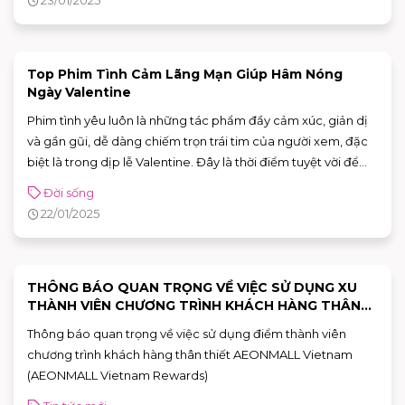
tưởng nhất.
Top Phim Tình Cảm Lãng Mạn Giúp Hâm Nóng
Ngày Valentine
Phim tình yêu luôn là những tác phẩm đầy cảm xúc, giản dị
và gần gũi, dễ dàng chiếm trọn trái tim của người xem, đặc
biệt là trong dịp lễ Valentine. Đây là thời điểm tuyệt vời để
bạn và người yêu tận hưởng những phút giây lãng mạn qua
Đời sống
những bộ phim ngọt ngào, đầy cảm xúc này.
22/01/2025
THÔNG BÁO QUAN TRỌNG VỀ VIỆC SỬ DỤNG XU
THÀNH VIÊN CHƯƠNG TRÌNH KHÁCH HÀNG THÂN
THIẾT AEONMALL VIETNAM (AEONMALL VIETNAM
Thông báo quan trọng về việc sử dụng điểm thành viên
REWARDS)
chương trình khách hàng thân thiết AEONMALL Vietnam
(AEONMALL Vietnam Rewards)