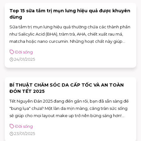
Top 15 sữa tắm trị mụn lưng hiệu quả được khuyên
dùng
Sữa tắm trị mụn lưng hiệu quả thường chứa các thành phần
như Salicylic Acid (BHA), tràm trà, AHA, chiết xuất rau má,
matcha hoặc nano curcumin. Những hoạt chất này giúp
kháng khuẩn, làm sạch sâu lỗ chân lông, tẩy tế bào chết và
Đời sống
giảm viêm hiệu quả. Bài viết này sẽ gợi ý 15 loại sữa tắm trị
24/01/2025
mụn lưng phù hợp, kèm các tiêu chí lựa chọn quan trọng,
cùng tham khảo để thêm vào chu trình skincare hàng ngày
và chăm sóc da tốt hơn.
BÍ THUẬT CHĂM SÓC DA CẤP TỐC VÀ AN TOÀN
ĐÓN TẾT 2025
Tết Nguyên Đán 2025 đang đến gần rồi, bạn đã sẵn sàng để
"bung lụa" chưa? Một làn da mịn màng, căng tràn sức sống
sẽ giúp cho mọi layout make up trở nên bừng sáng hơn!
Nhưng chỉ còn 1 tuần thôi, chăm sóc da đón Tết liệu có kịp?
Đời sống
An tâm nhé, cùng AEON MALL Tân Phú Celadon khám phá
23/01/2025
bí quyết chăm da khỏe cấp tốc mà vẫn cực kỳ khoa học, an