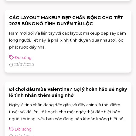
toàn. Sẵn sàng cho bạn một mùa Tết với “nhan sắc thăng
hạng” chạm đỉnh cao!
CÁC LAYOUT MAKEUP ĐẸP CHẤN ĐỘNG CHO TẾT
2025 BÙNG NỔ TÌNH DUYÊN TÀI LỘC
Năm mới đổi vía liền tay với các layout makeup đẹp say đắm
lòng người. Tết này là phải xinh, tình duyên đua nhau tới, lộc
phát rước đầy nhà!
Đời sống
23/01/2025
Đi chơi đâu mùa Valentine? Gợi ý hoàn hảo để ngày
lễ tình nhân thêm đáng nhớ
Ngày lễ tình nhân đang đến gần, và đây chính là thời điểm
tuyệt vời để lên kế hoạch cho một ngày thật đặc biệt bên
người thương. Nếu bạn còn đang băn khoăn không biết nên
làm gì, hãy để chúng tôi gợi ý cho bạn những hoạt động thú
Đời sống
vị từ xem phim, mua quà đến ăn uống tại các địa điểm lý
23/01/2025