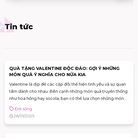
Tin tức
QUÀ TẶNG VALENTINE ĐỘC ĐÁO: GỢI Ý NHỮNG
MÓN QUÀ Ý NGHĨA CHO NỬA KIA
Valentine là dịp để các cặp đôi thể hiện tình yêu và sự quan
tâm dành cho nhau. Bên cạnh những món quà truyền thống
như hoa hồng hay socola, bạn có thể lựa chọn những món
quà độc đáo, tinh tế và ý nghĩa để khiến người ấy cảm thấy
Đời sống
thật đặc biệt. Dưới đây là những gợi ý về những món quà
26/01/2025
Valentine ý nghĩa từ các nhãn hiệu nổi tiếng, từ trang sức
cao cấp đến những trải nghiệm ẩm thực tuyệt vời.