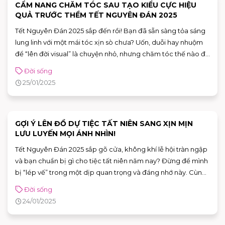
CẨM NANG CHĂM TÓC SAU TẠO KIỂU CỰC HIỆU
QUẢ TRƯỚC THỀM TẾT NGUYÊN ĐÁN 2025
Tết Nguyên Đán 2025 sắp đến rồi! Bạn đã sẵn sàng tỏa sáng
lung linh với một mái tóc xịn sò chưa? Uốn, duỗi hay nhuộm
để “lên đời visual” là chuyện nhỏ, nhưng chăm tóc thế nào để
luôn bóng khỏe, giữ màu lâu và vào nếp? Cùng AEON MALL
Đời sống
Tân Phú Celadon khám phá bí quyết chăm tóc đón Tết dễ
25/01/2025
áp dụng mà vẫn cực kỳ hiệu quả!
GỢI Ý LÊN ĐỒ DỰ TIỆC TẤT NIÊN SANG XỊN MỊN
LƯU LUYẾN MỌI ÁNH NHÌN!
Tết Nguyên Đán 2025 sắp gõ cửa, không khí lễ hội tràn ngập
và bạn chuẩn bị gì cho tiệc tất niên năm nay? Đừng để mình
bị “lép vế” trong một dịp quan trọng và đáng nhớ này. Cùng
AEON MALL Tân Phú Celadon khám phá ngay những gợi ý
Đời sống
thời trang giúp bạn nổi bật và ghi điểm tuyệt đối, khiến mọi
24/01/2025
ánh nhìn phải dừng lại trầm trồ!