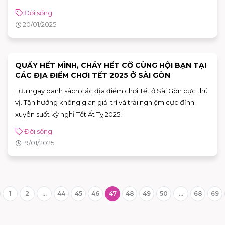
lệnh cấm của hoàng đế. Khi bị phát hiện, Valentine bị kết án
Đời sống
tử và mất vào ngày 14/2. Trước khi qua đời, ông gửi một lá
20/01/2025
thư cho con gái của viên cai ngục, ký tên "From Your
Valentine" – câu nói biểu tượng của tình yêu ngày nay.
Valentine không chỉ tôn vinh tình yêu đôi lứa mà còn là dịp
để mọi người thể hiện tình cảm với người thân, bạn bè.
QUẨY HẾT MÌNH, CHÁY HẾT CỠ CÙNG HỘI BẠN TẠI
CÁC ĐỊA ĐIỂM CHƠI TẾT 2025 Ở SÀI GÒN
Lưu ngay danh sách các địa điểm chơi Tết ở Sài Gòn cực thú
vị. Tận hưởng không gian giải trí và trải nghiệm cực đỉnh
xuyên suốt kỳ nghỉ Tết Ất Tỵ 2025!
Đời sống
19/01/2025
1
2
...
44
45
46
47
48
49
50
...
68
69