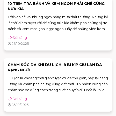
chính mình trong mùa cưới sắp tới.
10 TIỆM TRÀ BÁNH VÀ KEM NGON PHẢI GHÉ CÙNG
NỬA KIA
Trời vào hè với những ngày nắng mưa thất thường. Nhưng lại
là thời điểm tuyệt vời để cùng nửa kia khám phá những vị trà
bánh và kem mát lạnh, ngọt ngào. Hãy để những viên kem
ngọt bùi, những ly trà nhiệt đới thanh lành tưới mát mùa hè
Đời sống
đầy lãng mạn. Cùng AEON MALL Tân Phú Celadon khám
26/10/2025
phá 10 tiệm trà bánh và tiệm kem ngon nhất định phải thử
cùng nửa kia.
CHĂM SÓC DA KHI DU LỊCH: 8 BÍ KÍP GIỮ LÀN DA
RẠNG NGỜI
Du lịch là khoảng thời gian tuyệt vời để thư giãn, nạp lại năng
lượng và khám phá những vùng đất mới. Tuy nhiên cũng cần
chăm sóc da đúng cách trong suốt chuyến đi. Nhất là khi da
phải tiếp xúc nhiều với nắng, gió và thay đổi môi trường. Để
Đời sống
AEON MALL Tân Phú Celadon bật mí cách chăm sóc da khi
25/10/2025
du lịch để bạn luôn giữ được vẻ ngoài rạng rỡ, tự tin.