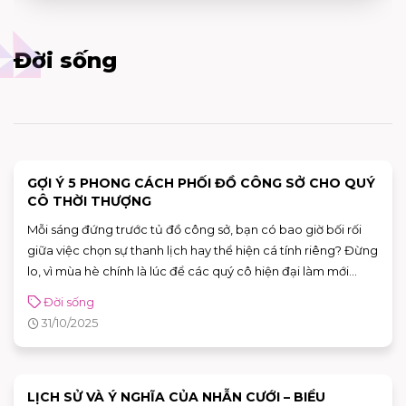
Đời sống
GỢI Ý 5 PHONG CÁCH PHỐI ĐỒ CÔNG SỞ CHO QUÝ
CÔ THỜI THƯỢNG
Mỗi sáng đứng trước tủ đồ công sở, bạn có bao giờ bối rối
giữa việc chọn sự thanh lịch hay thể hiện cá tính riêng? Đừng
lo, vì mùa hè chính là lúc để các quý cô hiện đại làm mới
phong cách. Với cách phối đồ công sở vừa tinh tế, lại thoại
Đời sống
mái, mang đến cho nàng một diện mạo mới đầy thời thượng.
31/10/2025
Cùng AEON MALL Tân Phú Celadon điểm qua 5 phong cách
phối trang phục công sở giúp bạn tự tin suốt ngày dài.
LỊCH SỬ VÀ Ý NGHĨA CỦA NHẪN CƯỚI – BIỂU