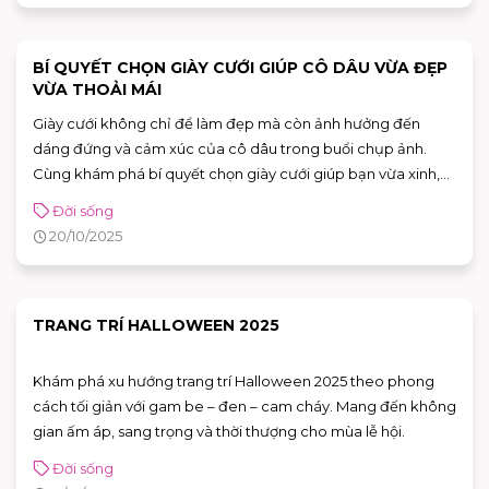
BÍ QUYẾT CHỌN GIÀY CƯỚI GIÚP CÔ DÂU VỪA ĐẸP
VỪA THOẢI MÁI
Giày cưới không chỉ để làm đẹp mà còn ảnh hưởng đến
dáng đứng và cảm xúc của cô dâu trong buổi chụp ảnh.
Cùng khám phá bí quyết chọn giày cưới giúp bạn vừa xinh,
vừa thoải mái suốt ngày dài.
Đời sống
20/10/2025
TRANG TRÍ HALLOWEEN 2025
Khám phá xu hướng trang trí Halloween 2025 theo phong
cách tối giản với gam be – đen – cam cháy. Mang đến không
gian ấm áp, sang trọng và thời thượng cho mùa lễ hội.
Đời sống