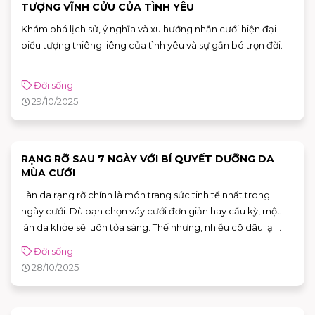
TƯỢNG VĨNH CỬU CỦA TÌNH YÊU
Khám phá lịch sử, ý nghĩa và xu hướng nhẫn cưới hiện đại –
biểu tượng thiêng liêng của tình yêu và sự gắn bó trọn đời.
Đời sống
29/10/2025
RẠNG RỠ SAU 7 NGÀY VỚI BÍ QUYẾT DƯỠNG DA
MÙA CƯỚI
Làn da rạng rỡ chính là món trang sức tinh tế nhất trong
ngày cưới. Dù bạn chọn váy cưới đơn giản hay cầu kỳ, một
làn da khỏe sẽ luôn tỏa sáng. Thế nhưng, nhiều cô dâu lại
quá bận rộn mà quên mất việc dưỡng da đúng cách. Thời
Đời sống
điểm chuẩn bị lễ cưới là lúc làn da cần được nâng niu nhất.
28/10/2025
Chỉ với quy trình chăm sóc da 7 ngày nhẹ nhàng. Bạn vẫn có
thể lấy lại vẻ tươi tắn, đầy sức sống. Điểm qua các bước
dưỡng da cơ bản, để trở thành phiên bản rạng rỡ nhất của