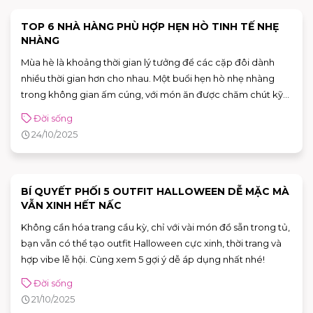
TOP 6 NHÀ HÀNG PHÙ HỢP HẸN HÒ TINH TẾ NHẸ
NHÀNG
Mùa hè là khoảng thời gian lý tưởng để các cặp đôi dành
nhiều thời gian hơn cho nhau. Một buổi hẹn hò nhẹ nhàng
trong không gian ấm cúng, với món ăn được chăm chút kỹ
lưỡng sẽ giúp hai người thêm gắn kết và thư giãn sau những
Đời sống
ngày bận rộn. Nếu bạn đang tìm kiếm một nhà hàng Sài Gòn
24/10/2025
có không gian đẹp, món ăn tinh tế. Và đủ riêng tư để tận
hưởng buổi hẹn hò thật trọn vẹn, sao không thử ghé AEON
MALL Tân Phú Celadon!
BÍ QUYẾT PHỐI 5 OUTFIT HALLOWEEN DỄ MẶC MÀ
VẪN XINH HẾT NẤC
Không cần hóa trang cầu kỳ, chỉ với vài món đồ sẵn trong tủ,
bạn vẫn có thể tạo outfit Halloween cực xinh, thời trang và
hợp vibe lễ hội. Cùng xem 5 gợi ý dễ áp dụng nhất nhé!
Đời sống
21/10/2025