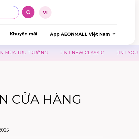
Khuyến mãi
App AEONMALL Việt Nam
MÙA TỰU TRƯỜNG
JIN I NEW CLASSIC
JIN I YOU C
ÊN CỬA HÀNG
2025