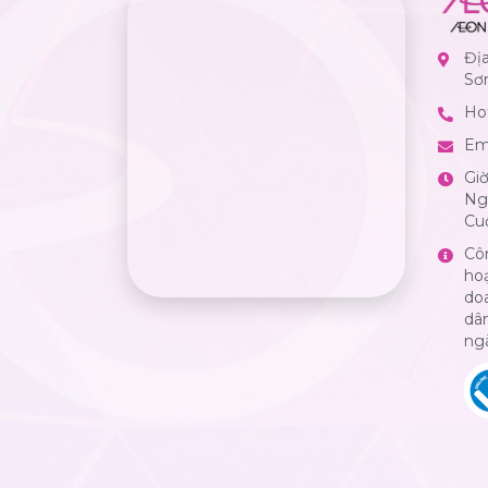
Đị
Sơ
Hot
Em
Gi
Ngà
Cuố
Cô
ho
do
dân
ng