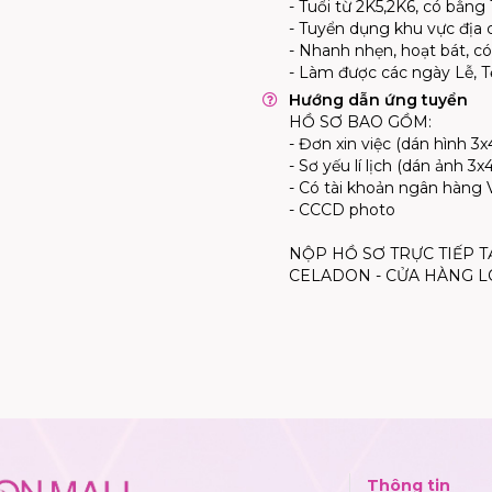
- Tuổi từ 2K5,2K6, có bằn
- Tuyển dụng khu vực địa 
- Nhanh nhẹn, hoạt bát, có
- Làm được các ngày Lễ, Tế
Hướng dẫn ứng tuyển
HỒ SƠ BAO GỒM:
- Đơn xin việc (dán hình 3x
- Sơ yếu lí lịch (dán ảnh 3x4
- Có tài khoản ngân hàng
- CCCD photo
NỘP HỒ SƠ TRỰC TIẾP T
CELADON - CỬA HÀNG L
Thông tin