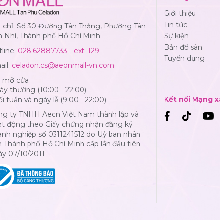
Giới thiệu
Tin tức
a chỉ: Số 30 Đường Tân Thắng, Phường Tân
n Nhì, Thành phố Hồ Chí Minh
Sự kiện
Bản đồ sàn
line:
028.62887733 - ext: 129
Tuyển dụng
ail:
celadon.cs@aeonmall-vn.com
ờ mở cửa:
y thường (10:00 - 22:00)
Kết nối Mạng x
i tuần và ngày lễ (9:00 - 22:00)
ng ty TNHH Aeon Việt Nam thành lập và
ạt động theo Giấy chứng nhận đăng ký
anh nghiệp số 0311241512 do Uỷ ban nhân
 Thành phố Hồ Chí Minh cấp lần đầu tiên
ày 07/10/2011