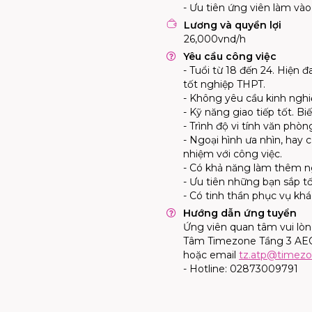
- Ưu tiên ứng viên làm vào c
Lương và quyền lợi
26,000vnd/h
Yêu cầu công việc
- Tuổi từ 18 đến 24. Hiện
tốt nghiệp THPT.
- Không yêu cầu kinh ngh
- Kỹ năng giao tiếp tốt. Bi
- Trình độ vi tính văn phò
- Ngoại hình ưa nhìn, hay 
nhiệm với công việc.
- Có khả năng làm thêm ngo
- Ưu tiên những bạn sắp tô
- Có tinh thần phục vụ kh
Hướng dẫn ứng tuyển
Ứng viên quan tâm vui lòng
Tâm
Timezone
Tầng 3 AE
hoặc email
tz.atp@
timez
- Hotline: 02873009791