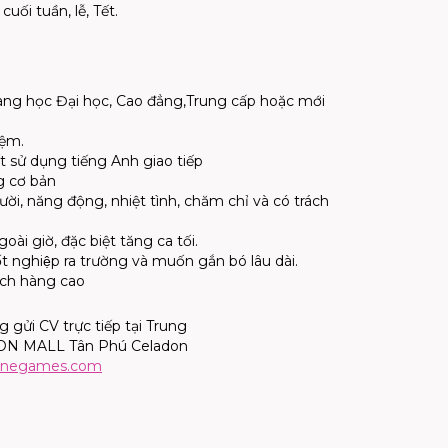
uối tuần, lễ, Tết.
 đang học Đại học, Cao đẳng,Trung cấp hoặc mới
iệm.
ết sử dụng tiếng Anh giao tiếp
ng cơ bản
cười, năng động, nhiệt tình, chăm chỉ và có trách
ài giờ, đặc biệt tăng ca tối.
́t nghiệp ra trường và muốn gắn bó lâu dài.
ách hàng cao
 gửi CV trực tiếp tại Trung
ON MALL Tân Phú Celadon
one
games.com