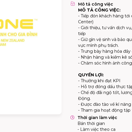
Mô tả công việc
MÔ TẢ CÔNG VIỆC:
- Tiếp đón khách hàng tới 
Center)
- Giới thiệu, tư vấn dịch 
tiếp
- Giữ gìn vệ sinh và bảo 
vực mình phụ trách.
- Trưng bày hàng hóa đầy 
- Nhận hàng và kiểm kê s
- Chăm sóc hình ảnh công 
QUYỀN LỢI:
- Thưởng khi đạt KPI
- Hỗ trợ đóng dấu thực tậ
- Chế độ đãi ngộ tốt, lươ
Động.
- Được đào tào về kĩ năng
- Tham gia hoạt động tập
Thời gian làm việc
Bán thời gian
- Làm việc theo ca
