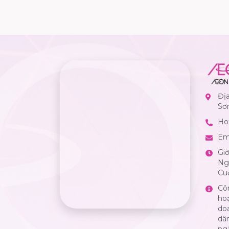
Đị
Sơ
Hot
Em
Gi
Ngà
Cuố
Cô
ho
do
dân