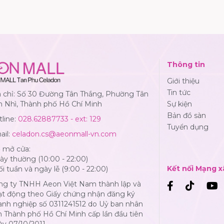
Thông tin
Giới thiệu
Tin tức
a chỉ: Số 30 Đường Tân Thắng, Phường Tân
n Nhì, Thành phố Hồ Chí Minh
Sự kiện
Bản đồ sàn
line:
028.62887733 - ext: 129
Tuyển dụng
ail:
celadon.cs@aeonmall-vn.com
ờ mở cửa:
y thường (10:00 - 22:00)
Kết nối Mạng x
i tuần và ngày lễ (9:00 - 22:00)
ng ty TNHH Aeon Việt Nam thành lập và
ạt động theo Giấy chứng nhận đăng ký
anh nghiệp số 0311241512 do Uỷ ban nhân
 Thành phố Hồ Chí Minh cấp lần đầu tiên