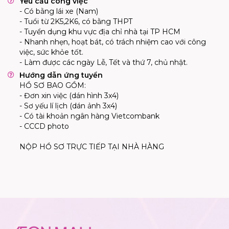
Yêu cầu công việc
- Có bằng lái xe (Nam)
- Tuổi từ 2K5,2K6, có bằng THPT
- Tuyển dụng khu vực địa chỉ nhà tại TP HCM
- Nhanh nhẹn, hoạt bát, có trách nhiệm cao với công
việc, sức khỏe tốt.
- Làm được các ngày Lễ, Tết và thứ 7, chủ nhật.
Hướng dẫn ứng tuyển
HỒ SƠ BAO GỒM:
- Đơn xin việc (dán hình 3x4)
- Sơ yếu lí lịch (dán ảnh 3x4)
- Có tài khoản ngân hàng Vietcombank
- CCCD photo
NỘP HỒ SƠ TRỰC TIẾP TẠI NHÀ HÀNG