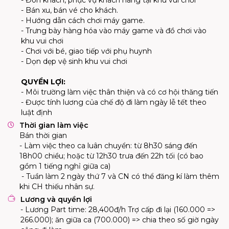
- Đón khách, phục vụ khách hàng tại khu vui chơi
- Bán xu, bán vé cho khách.
- Hướng dẫn cách chơi máy game.
- Trưng bày hàng hóa vào máy game và đồ chơi vào
khu vui chơi
- Chơi với bé, giao tiếp với phụ huynh
- Dọn dẹp vệ sinh khu vui chơi
QUYỀN LỢI:
- Môi trường làm việc thân thiện và có cơ hội thăng tiến
- Được tính lương của chế độ đi làm ngày lễ tết theo
luật định
Thời gian làm việc
Bán thời gian
- Làm việc theo ca luân chuyển: từ 8h30 sáng đến 
18h00 chiều; hoặc từ 12h30 trưa đến 22h tối (có bao 
gồm 1 tiếng nghỉ giữa ca)

 - Tuần làm 2 ngày thứ 7 và CN có thể đăng kí làm thêm 
khi CH thiếu nhân sự.
Lương và quyền lợi
- Lương Part time: 28,400đ/h Trợ cấp đi lại (160.000 => 
266.000); ăn giữa ca (700.000) => chia theo số giờ ngày 