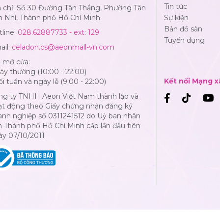
Tin tức
a chỉ: Số 30 Đường Tân Thắng, Phường Tân
n Nhì, Thành phố Hồ Chí Minh
Sự kiện
Bản đồ sàn
line:
028.62887733 - ext: 129
Tuyển dụng
ail:
celadon.cs@aeonmall-vn.com
ờ mở cửa:
y thường (10:00 - 22:00)
Kết nối Mạng x
i tuần và ngày lễ (9:00 - 22:00)
ng ty TNHH Aeon Việt Nam thành lập và
ạt động theo Giấy chứng nhận đăng ký
anh nghiệp số 0311241512 do Uỷ ban nhân
 Thành phố Hồ Chí Minh cấp lần đầu tiên
ày 07/10/2011