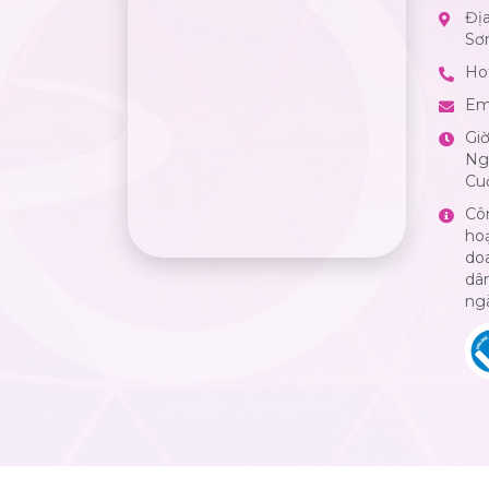
Đị
Sơ
Hot
Em
Gi
Ngà
Cuố
Cô
ho
do
dân
ng