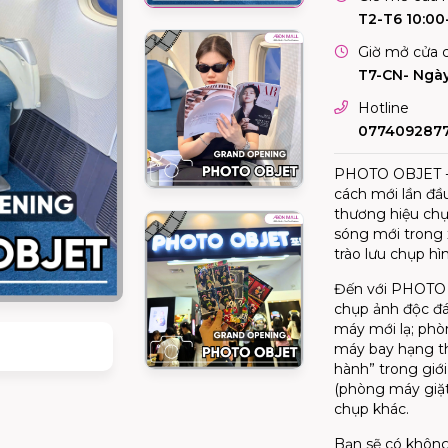
T2-T6 10:00
Giờ mở cửa c
T7-CN- Ngày
Hotline
077409287
PHOTO OBJET -
cách mới lần đầu
thương hiệu ch
sóng mới trong 
trào lưu chụp h
Đến với PHOTO 
chụp ảnh độc đá
máy mới lạ; phò
máy bay hạng th
hành” trong giớ
(phòng máy giặt
chụp khác.
Bạn sẽ có không