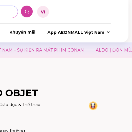
Khuyến mãi
App AEONMALL Việt Nam
– SỰ KIỆN RA MẮT PHIM CONAN
ALDO | ĐÓN MÙA TỰU
 OBJET
, Giáo dục & Thể thao
ngày thường