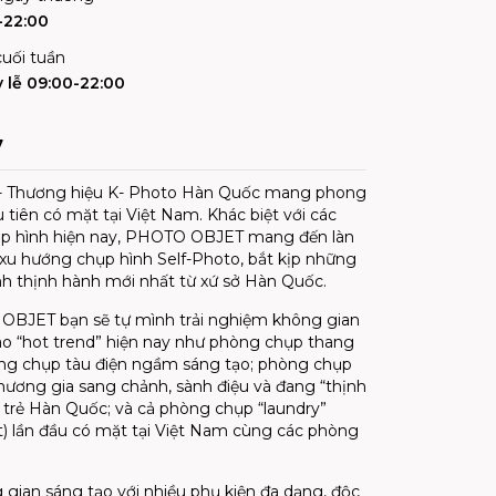
-22:00
uối tuần
 lễ 09:00-22:00
7
 Thương hiệu K- Photo Hàn Quốc mang phong
 tiên có mặt tại Việt Nam. Khác biệt với các
ụp hình hiện nay, PHOTO OBJET mang đến làn
xu hướng chụp hình Self-Photo, bắt kịp những
ình thịnh hành mới nhất từ xứ sở Hàn Quốc.
OBJET bạn sẽ tự mình trải nghiệm không gian
o “hot trend” hiện nay như phòng chụp thang
ng chụp tàu điện ngầm sáng tạo; phòng chụp
ương gia sang chảnh, sành điệu và đang “thịnh
i trẻ Hàn Quốc; và cả phòng chụp “laundry”
) lần đầu có mặt tại Việt Nam cùng các phòng
 gian sáng tạo với nhiều phụ kiện đa dạng, độc