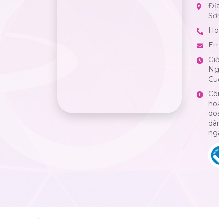
Đị
Sơ
Hot
Em
Gi
Ngà
Cuố
Cô
ho
do
dân
ng