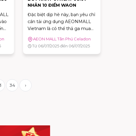
NHÂN 10 ĐIỂM WAON
MALL
Đặc biệt dịp hè này, bạn yêu chỉ
 vào
cần tải ứng dụng AEONMALL
ến
Vietnam là có thể thả ga mua
để
sắm với ưu đãi hấp dẫn:
on
AEON MALL Tân Phú Celadon
góp
5
Từ 06/07/2025 đến 06/07/2025
cứu
ng
Hãy
ỏa
3
34
›