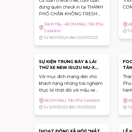
Cả tuần check mail, cuối tuần
Thôn
GỤC!!!
đừng quên check in tại THÀNH
CON
PHỐ CHÂN KHÔNG FRESH
CUTS với rất nhiều hoạt động và
Sảnh Tây - AEON MALL Tân Phú
A
quà tặng hấp dẫn chỉ chờ
Celadon
Từ
những cư dân đến trải nghiệm.
Từ 18/07/2025 đến 20/07/2025
Chi tiết “thành phố” xin mời cư
dân tham quan “online” ngay
dưới đây:
SỰ KIỆN TRƯNG BÀY & LÁI
FOO
THỬ XE NEW ISUZU MU-X
TÂN
2025 TẠI AEON MALL TÂN
Với mục đích mang đến cho
Thá
PHÚ CELADON: TRỌN LỐI ĐI
khách hàng những trải nghiệm
Phú
RIÊNG
thực tế nhất đối với mẫu xe
hành
NEW ISUZU MU-X 2025, ISUZU
với Foo
AEON MALL Tân Phú Celadon
A
Việt Nam sẽ tổ chức chương
thể 
Từ 12/07/2025 đến 13/07/2025
Từ
trình trưng bày & lái thử mẫu
và 
SUV này tại AEON MALL Tân
khắc
Phú Celadon, với thông tin chi
bạn 
tiết như sau:
[HOẠT ĐỘNG XÃ HỘI] "MẮT
LỄ 