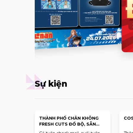
Sự kiện
THÀNH PHỐ CHÂN KHÔNG
COS
FRESH CUTS ĐỔ BỘ, SẴN
SÀNG KHIẾN CƯ DÂN ĐỔ