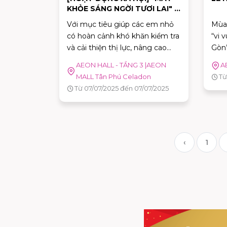
KHỎE SÁNG NGỜI TƯƠI LAI" -
KHÁM MẮT VÀ TRAO KÍNH
Với mục tiêu giúp các em nhỏ
Mùa 
MIỄN PHÍ
có hoàn cảnh khó khăn kiểm tra
“vi 
và cải thiện thị lực, nâng cao
Gòn
chất lượng học tập, kết hợp với
Cela
AEON HALL - TẦNG 3 |AEON
A
cửa hàng Megane Prince,
hóa 
MALL Tân Phú Celadon
Từ
chúng tôi tổ chức chương trình
một 
Từ 07/07/2025 đến 07/07/2025
"Mắt khỏe sáng ngời tươi lai".
‹
1