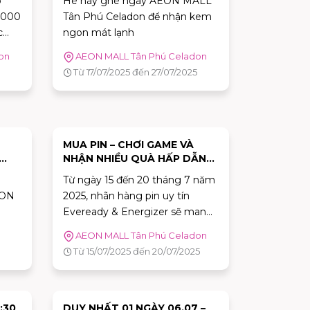
ó
Hè này ghé ngay AEON MALL
.000
Tân Phú Celadon để nhận kem
c
ngon mát lạnh
từ
on
AEON MALL Tân Phú Celadon
Từ 17/07/2025 đến 27/07/2025
MUA PIN – CHƠI GAME VÀ
NHẬN NHIỀU QUÀ HẤP DẪN
HẬN
TỪ EVEREADY & ENERGIZER
Từ ngày 15 đến 20 tháng 7 năm
ÂN
EON
2025, nhãn hàng pin uy tín
Eveready & Energizer sẽ mang
đến một sân chơi cực kỳ sôi
AEON MALL Tân Phú Celadon
động: Mua Pin – Chơi Game –
Từ 15/07/2025 đến 20/07/2025
o
Nhận Quà Cực Cool như: sticker,
túi vải mini, khăn thể thao, gối
ợc
cổ, nón bảo hiểm thời trang, áo
mưa, ly giữ nhiệt Eveready...
:30
DUY NHẤT 01 NGÀY 06.07 –