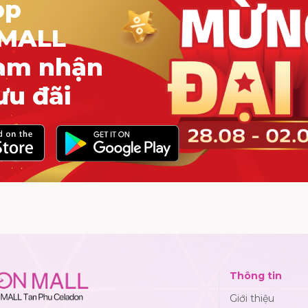
pp
MALL
am nhận
ưu đãi
Thông tin
Giới thiệu