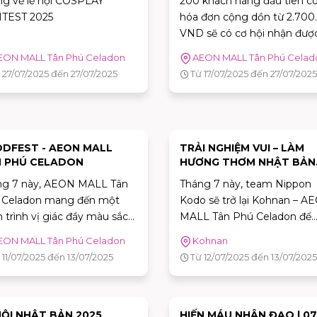
g về lễ hội COSPLAY
200 khách hàng đầu tiên c
TEST 2025
hóa đơn cộng dồn từ 2.700
VND sẽ có cơ hội nhận đượ
một phần quà hấp dẫn đến 
EON MALL Tân Phú Celadon
AEON MALL Tân Phú Celad
Uniqlo
 27/07/2025 đến 27/07/2025
Từ 17/07/2025 đến 27/07/2025
DFEST - AEON MALL
TRẢI NGHIỆM VUI – LÀM
 PHÚ CELADON
HƯƠNG THƠM NHẬT BẢN
CÙNG NIPPON KODO – N
ng 7 này, AEON MALL Tân
Tháng 7 này, team Nippon
QUÀ YÊU TẠI KOHNAN T
 Celadon mang đến một
Kodo sẽ trở lại Kohnan – A
PHÚ
 trình vị giác đầy màu sắc
MALL Tân Phú Celadon để
d Fest 2025 – nơi bạn có
mang tới quý vị một trải
EON MALL Tân Phú Celadon
Kohnan
"Ăn hết mình, chill hết cỡ!"
nghiệm thú vị: Tự tay làm
 11/07/2025 đến 13/07/2025
Từ 12/07/2025 đến 13/07/2025
tận hưởng những khoảnh
hương thơm Nhật Bản the
 vui vẻ cùng người thân,
concept "Matcha" – một xu
bè.
hướng mùi hương đang đư
giới trẻ Nhật Bản yêu thích.
HỘI NHẬT BẢN 2025
HIẾN MÁU NHÂN ĐẠO | 07