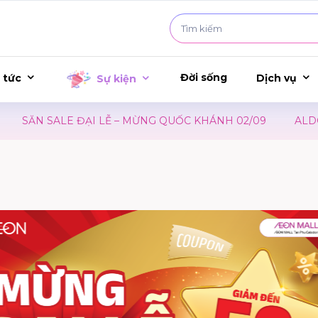
Đời sống
 tức
Dịch vụ
Sự kiện
SĂN SALE ĐẠI LỄ – MỪNG QUỐC KHÁNH 02/09
ALDO | 