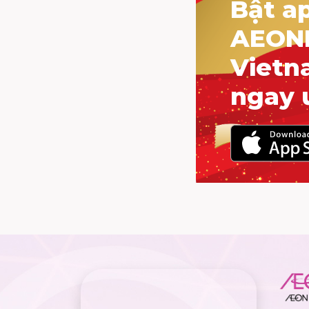
Bật a
AEON
Vietn
ngay 