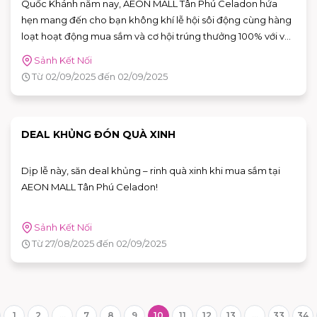
Quốc Khánh năm nay, AEON MALL Tân Phú Celadon hứa
hẹn mang đến cho bạn không khí lễ hội sôi động cùng hàng
loạt hoạt động mua sắm và cơ hội trúng thưởng 100% với vô
vàn quà tặng siêu hấp dẫn đang chờ được trao tận tay. Sẵn
Sảnh Kết Nối
sàng cùng bạn quẩy hết mình và mang về thật nhiều bất ngờ
Từ 02/09/2025 đến 02/09/2025
trong mùa lễ này!
DEAL KHỦNG ĐÓN QUÀ XINH
Dịp lễ này, săn deal khủng – rinh quà xinh khi mua sắm tại
AEON MALL Tân Phú Celadon!
Sảnh Kết Nối
Từ 27/08/2025 đến 02/09/2025
1
2
...
7
8
9
10
11
12
13
...
33
34