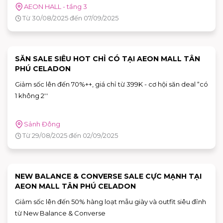
AEON HALL - tầng 3
Từ 30/08/2025 đến 07/09/2025
SĂN SALE SIÊU HOT CHỈ CÓ TẠI AEON MALL TÂN
PHÚ CELADON
Giảm sốc lên đến 70%++, giá chỉ từ 399K - cơ hội săn deal “có
1 không 2''
Sảnh Đông
Từ 29/08/2025 đến 02/09/2025
NEW BALANCE & CONVERSE SALE CỰC MẠNH TẠI
AEON MALL TÂN PHÚ CELADON
Giảm sốc lên đến 50% hàng loạt mẫu giày và outfit siêu đỉnh
từ New Balance & Converse