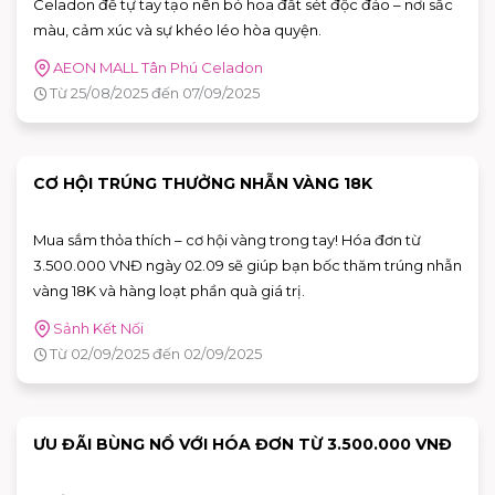
Celadon để tự tay tạo nên bó hoa đất sét độc đáo – nơi sắc
màu, cảm xúc và sự khéo léo hòa quyện.
AEON MALL Tân Phú Celadon
Từ 25/08/2025 đến 07/09/2025
CƠ HỘI TRÚNG THƯỞNG NHẪN VÀNG 18K
Mua sắm thỏa thích – cơ hội vàng trong tay! Hóa đơn từ
3.500.000 VNĐ ngày 02.09 sẽ giúp bạn bốc thăm trúng nhẫn
vàng 18K và hàng loạt phần quà giá trị.
Sảnh Kết Nối
Từ 02/09/2025 đến 02/09/2025
ƯU ĐÃI BÙNG NỔ VỚI HÓA ĐƠN TỪ 3.500.000 VNĐ