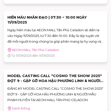
HIẾN MÁU NHÂN ĐẠO | 07:30 ~ 10:00 NGÀY
11/09/2025
Ngày hiến máu tại AEON MALL Tân Phú Celadon sẽ diễn ra
vào Ngày 11/09/2025, từ 7:30 đến 10:00. Đây là dịp tuyệt vời
để mỗi người trong chúng ta góp phần mang lại hy vọng và
cứu sống những người bệnh đang cần máu trong cuộc sống.
AEON MALL Tân Phú Celadon
Hãy đến tham gia và cùng lan tỏa thông điệp yêu thương
Từ 11/09/2025 đến 11/09/2025
qua hành động cụ thể.
MODEL CASTING CALL "COSMO THE SHOW 2025"
ĐỢT 9 - GẶP GỠ HOA HẬU PHƯƠNG LINH & NGƯỜI
MẪU PHẠM HUYỀN
ĐĂNG KÝ MODEL CASTING CALL "COSMO THE SHOW 2025"
ĐỢT 9 - GẶP GỠ HOA HẬU PHƯƠNG LINH & NGƯỜI MẪU
PHẠM HUYỀN TẠI AEON MALL TÂN PHÚ CELADON
Sảnh Đông