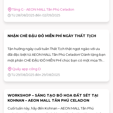
Tầng G - AEON MALL Tân Phú Celadon
Từ 28/08/2025 đến 02/09/2025
NHẬN CHÈ ĐẬU ĐỎ MIỄN PHÍ NGÀY THẤT TỊCH
Tận hưởng ngày cuối tuần Thất Tịch thật ngọt ngào với ưu
đãi đặc biệt từ AEON MALL Tân Phú Celadon! Dành tặng bạn
một phần CHÈ ĐẬU ĐỎ MIỄN PHÍ chúc bạn có một mùa Thất
Tịch thật hạnh phúc.
Quầy app cổng D
Từ 29/08/2025 đến 29/08/2025
WORKSHOP – SÁNG TẠO BÓ HOA ĐẤT SÉT TẠI
KOHNAN – AEON MALL TÂN PHÚ CELADON
Cuối tuần này, hãy đến Kohnan – AEON MALL Tân Phú