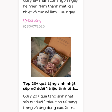
Gợi ý 15+ mâm cơm ngon ngày
hè miền Nam thanh mát, giải
nhiệt và cực dễ làm. Lưu ngay
thực đơn phong phú giúp bữa
Đời sống
cơm gia đình luôn đậm đà, tròn
30/07/2026
vị!
Top 20+ quà tặng sinh nhật
sếp nữ dưới 1 triệu tinh tế &
sang trọng
Gợi ý 20+ quà tặng sinh nhật
sếp nữ dưới 1 triệu tinh tế, sang
trọng và ứng dụng cao. Xem