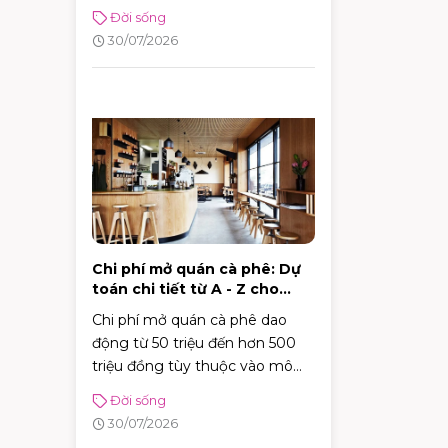
ngay bí kíp chọn quà ghi điểm
Đời sống
tuyệt đối với sếp!
30/07/2026
Chi phí mở quán cà phê: Dự
toán chi tiết từ A - Z cho
người mới
Chi phí mở quán cà phê dao
động từ 50 triệu đến hơn 500
triệu đồng tùy thuộc vào mô
hình, từ cafe vỉa hè, take-away
Đời sống
tiện lợi đến những không gian
30/07/2026
sân vườn quy mô.