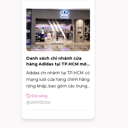
Danh sách chi nhánh cửa
hàng Adidas tại TP.HCM mới
nhất 2026
Adidas chi nhánh tại TP.HCM có
mạng lưới cửa hàng chính hãng
rộng khắp, bao gồm các trung
tâm trải nghiệm thương hiệu,
Đời sống
cửa hàng chuyên dòng thời
29/07/2026
trang đường phố, đồ thể thao
với nhiều ưu đãi hấp dẫn. Nhờ
sự đa dạng về mô hình và vị trí
thuận tiện, khách hàng có thể