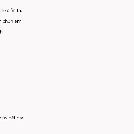
hể diễn tả.
ẫn chọn em.
h.
gày hết hạn.