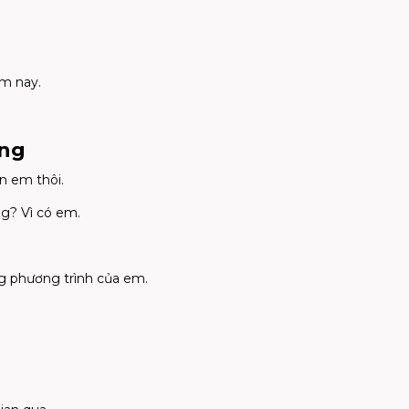
m nay.
ơng
n em thôi.
ng? Vì có em.
ng phương trình của em.