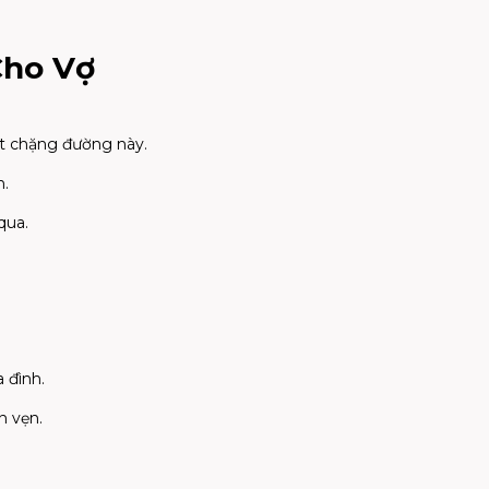
 Cho Vợ
t chặng đường này.
h.
qua.
 đình.
n vẹn.