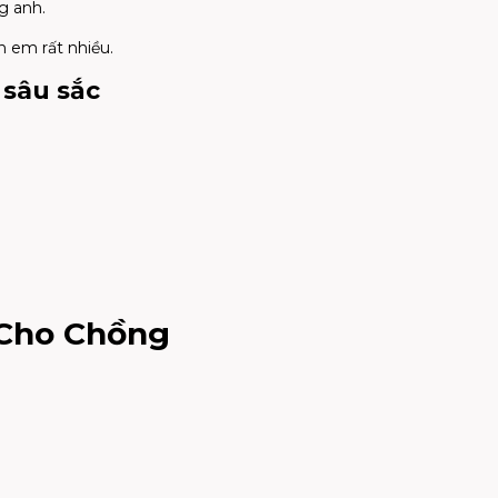
g anh.
n em rất nhiều.
 sâu sắc
e Cho Chồng