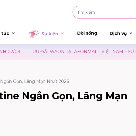
Đời sống
 tức
Dịch vụ
Sự kiện
ƯU ĐÃI WAON TẠI AEONMALL VIỆT NAM – SỰ KIỆN RA M
e Ngắn Gọn, Lãng Mạn Nhất 2026
ntine Ngắn Gọn, Lãng Mạn