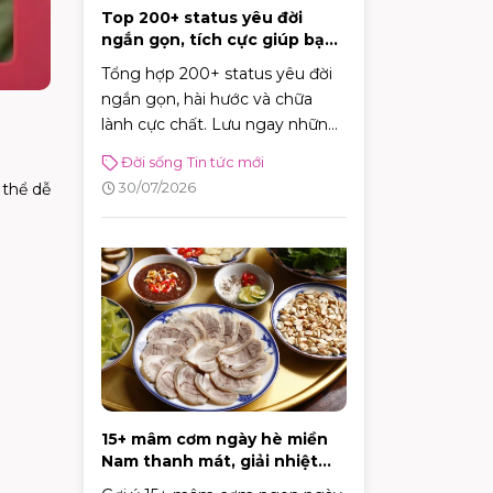
Top 200+ status yêu đời
ngắn gọn, tích cực giúp bạn
vui vẻ mỗi ngày
Tổng hợp 200+ status yêu đời
ngắn gọn, hài hước và chữa
lành cực chất. Lưu ngay những
caption tích cực giúp bạn vui vẻ
Đời sống
Tin tức mới
và tràn đầy năng lượng mỗi
30/07/2026
 thể dễ
ngày!
15+ mâm cơm ngày hè miền
Nam thanh mát, giải nhiệt
cực tốt