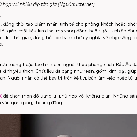
 hợp với nhiều dịp tân gia (Nguồn:
Internet
)
t
 đồng thời tạo điểm nhấn tinh tế cho phòng khách hoặc phò
 tối giản, chất liệu kim loại mạ vàng đồng hoặc gỗ tự nhiên đa
eo dõi thời gian, đồng hồ còn hàm chứa ý nghĩa về nhịp sống tr
i.
rừu tượng hoặc tạo hình con người theo phong cách Bắc Âu đ
a đình yêu thích. Chất liệu đa dạng như resin, gốm, kim loại, giú
. Người nhận có thể bày trí trên kệ tivi, bàn làm việc hoặc tủ tr
K
để chọn món đồ trang trí phù hợp với không gian. Những sả
à vẫn gọn gàng, thoáng đãng.