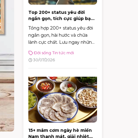
Top 200+ status yêu đời
ngắn gọn, tích cực giúp bạn
vui vẻ mỗi ngày
Tổng hợp 200+ status yêu đời
ngắn gọn, hài hước và chữa
lành cực chất. Lưu ngay những
caption tích cực giúp bạn vui vẻ
Đời sống
Tin tức mới
và tràn đầy năng lượng mỗi
30/07/2026
ngày!
15+ mâm cơm ngày hè miền
Nam thanh mát, giải nhiệt