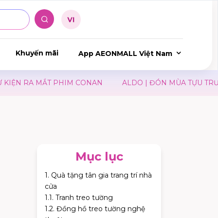
Khuyến mãi
App AEONMALL Việt Nam
IM CONAN
ALDO | ĐÓN MÙA TỰU TRƯỜNG
JIN I NE
Mục lục
1. Quà tặng tân gia trang trí nhà
cửa
1.1. Tranh treo tường
1.2. Đồng hồ treo tường nghệ