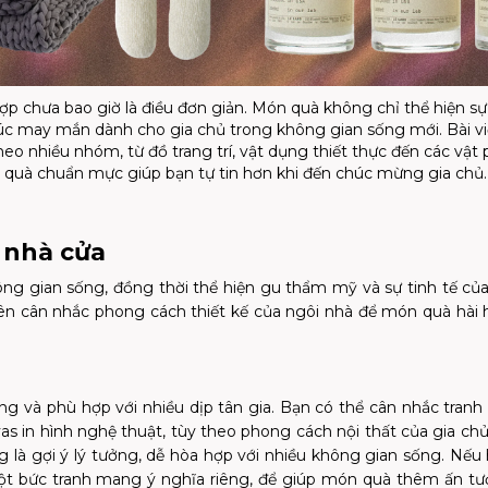
ợp chưa bao giờ là điều đơn giản. Món quà không chỉ thể hiện s
úc may mắn dành cho gia chủ trong không gian sống mới. Bài vi
eo nhiều nhóm, từ đồ trang trí, vật dụng thiết thực đến các vậ
quà chuẩn mực giúp bạn tự tin hơn khi đến chúc mừng gia chủ.
í nhà cửa
g gian sống, đồng thời thể hiện gu thẩm mỹ và sự tinh tế củ
ên cân nhắc phong cách thiết kế của ngôi nhà để món quà hài 
ặng và phù hợp với nhiều dịp tân gia. Bạn có thể cân nhắc tran
vas in hình nghệ thuật, tùy theo phong cách nội thất của gia chủ
là gợi ý lý tưởng, dễ hòa hợp với nhiều không gian sống. Nếu 
một bức tranh mang ý nghĩa riêng, để giúp món quà thêm ấn t