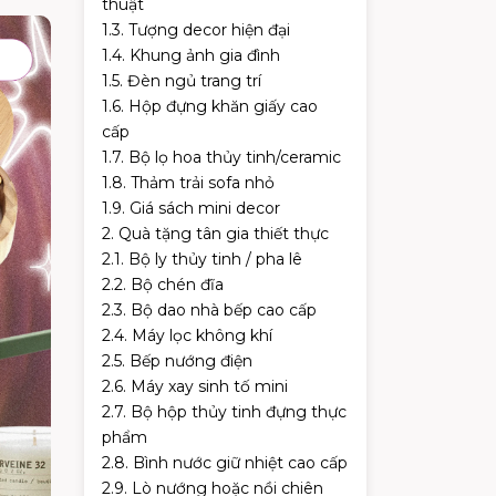
thuật
1.3. Tượng decor hiện đại
1.4. Khung ảnh gia đình
1.5. Đèn ngủ trang trí
1.6. Hộp đựng khăn giấy cao
cấp
1.7. Bộ lọ hoa thủy tinh/ceramic
1.8. Thảm trải sofa nhỏ
1.9. Giá sách mini decor
2. Quà tặng tân gia thiết thực
2.1. Bộ ly thủy tinh / pha lê
2.2. Bộ chén đĩa
2.3. Bộ dao nhà bếp cao cấp
2.4. Máy lọc không khí
2.5. Bếp nướng điện
2.6. Máy xay sinh tố mini
2.7. Bộ hộp thủy tinh đựng thực
phẩm
2.8. Bình nước giữ nhiệt cao cấp
2.9. Lò nướng hoặc nồi chiên