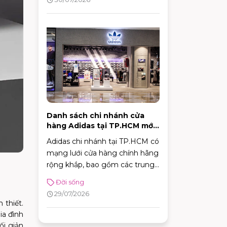
sân vườn quy mô.
Danh sách chi nhánh cửa
hàng Adidas tại TP.HCM mới
nhất 2026
Adidas chi nhánh tại TP.HCM có
mạng lưới cửa hàng chính hãng
rộng khắp, bao gồm các trung
tâm trải nghiệm thương hiệu,
Đời sống
cửa hàng chuyên dòng thời
29/07/2026
trang đường phố, đồ thể thao
 thiết.
với nhiều ưu đãi hấp dẫn. Nhờ
ia đình
sự đa dạng về mô hình và vị trí
ối giản