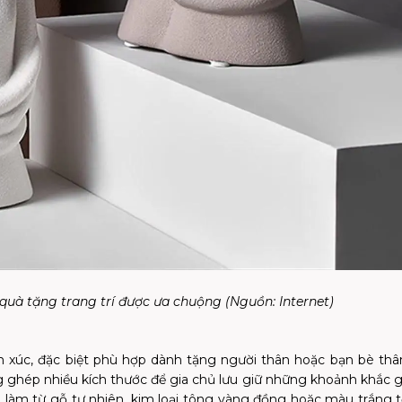
 quà tặng trang trí được ưa chuộng (Nguồn:
Internet
)
xúc, đặc biệt phù hợp dành tặng người thân hoặc bạn bè thân
ghép nhiều kích thước để gia chủ lưu giữ những khoảnh khắc g
 làm từ gỗ tự nhiên, kim loại tông vàng đồng hoặc màu trắng t