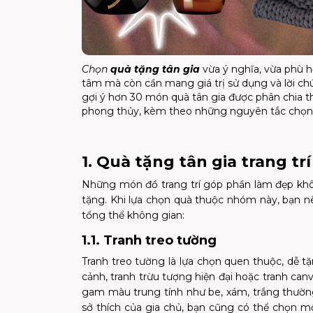
Chọn
quà tặng tân gia
vừa ý nghĩa, vừa phù h
tâm mà còn cần mang giá trị sử dụng và lời ch
gợi ý hơn 30 món quà tân gia được phân chia th
phong thủy, kèm theo những nguyên tắc chọn 
1. Quà tặng tân gia trang tr
Những món đồ trang trí góp phần làm đẹp khôn
tặng. Khi lựa chọn quà thuộc nhóm này, bạn n
tổng thể không gian:
1.1. Tranh treo tường
Tranh treo tường là lựa chọn quen thuộc, dễ t
cảnh, tranh trừu tượng hiện đại hoặc tranh can
gam màu trung tính như be, xám, trắng thường 
sở thích của gia chủ, bạn cũng có thể chọn 