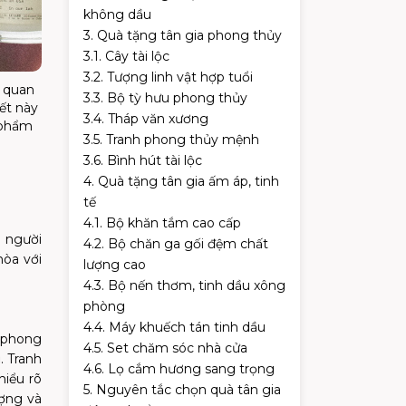
không dầu
3. Quà tặng tân gia phong thủy
3.1. Cây tài lộc
3.2. Tượng linh vật hợp tuổi
ự quan
3.3. Bộ tỳ hưu phong thủy
ết này
3.4. Tháp văn xương
t phẩm
3.5. Tranh phong thủy mệnh
3.6. Bình hút tài lộc
4. Quà tặng tân gia ấm áp, tinh
tế
4.1. Bộ khăn tắm cao cấp
a người
4.2. Bộ chăn ga gối đệm chất
hòa với
lượng cao
4.3. Bộ nến thơm, tinh dầu xông
phòng
4.4. Máy khuếch tán tinh dầu
h phong
4.5. Set chăm sóc nhà cửa
. Tranh
4.6. Lọ cắm hương sang trọng
hiểu rõ
5. Nguyên tắc chọn quà tân gia
ượng và