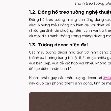
Tranh treo tường phù
1.2. Đồng hồ treo tường nghệ thuậ
Đồng hồ treo tường mang tính ứng dụng cao,
việc. Những mẫu đồng hồ hiện đại với thiết kế
nhiều gia đình ưa chuộng. Bên cạnh vai trò th
và mọi điều hanh thông trong chặng đường mớ
1.3. Tượng decor hiện đại
Các mẫu tượng decor nhỏ gọn với hình dáng t
thành xu hướng trang trí nội thất được nhiều gi
vừa bền đẹp, vừa dễ kết hợp với nhiều không gian
để tạo điểm nhấn tinh tế.
Khám phá
ngay
các mẫu tượng decor tại
JYS
này giúp căn phòng thêm sinh động, tinh tế m