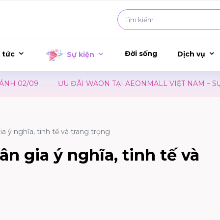
Đời sống
 tức
Dịch vụ
Sự kiện
ĐÃI WAON TẠI AEONMALL VIỆT NAM – SỰ KIỆN RA MẮT PH
a ý nghĩa, tinh tế và trang trọng
ân gia ý nghĩa, tinh tế và