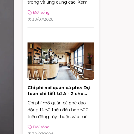
trọng và ứng dụng cao. Xem
ngay bí kíp chọn quà ghi điểm
Đời sống
tuyệt đối với sếp!
30/07/2026
Chi phí mở quán cà phê: Dự
toán chi tiết từ A - Z cho
người mới
Chi phí mở quán cà phê dao
động từ 50 triệu đến hơn 500
triệu đồng tùy thuộc vào mô
hình, từ cafe vỉa hè, take-away
Đời sống
tiện lợi đến những không gian
30/07/2026