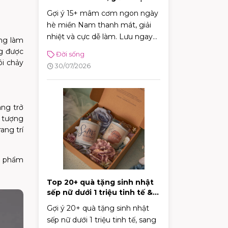
cực tốt
Gợi ý 15+ mâm cơm ngon ngày
hè miền Nam thanh mát, giải
nhiệt và cực dễ làm. Lưu ngay
ng làm
thực đơn phong phú giúp bữa
ng được
Đời sống
cơm gia đình luôn đậm đà, tròn
ôi chảy
30/07/2026
vị!
ang trở
p tượng
ang trí
n phẩm
Top 20+ quà tặng sinh nhật
sếp nữ dưới 1 triệu tinh tế &
sang trọng
Gợi ý 20+ quà tặng sinh nhật
sếp nữ dưới 1 triệu tinh tế, sang