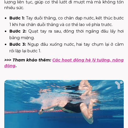
lượng liên tục, giúp cơ thể lướt đi mượt mà mà không tốn
nhiều sức.
Bước 1:
Tay duỗi thẳng, co chân đạp nước, kết thúc bước
1 khi hai chân duỗi thẳng và cơ thể lao về phía trước.
Bước 2:
Quạt tay ra sau, đồng thời ngẩng đầu lấy hơi
bằng miệng.
Bước 3:
Ngụp đầu xuống nước, hai tay chụm lại ở cằm
rồi lặp lại bước 1.
>>> Tham khảo thêm:
Các hoạt động hè lý tưởng, năng
động
.