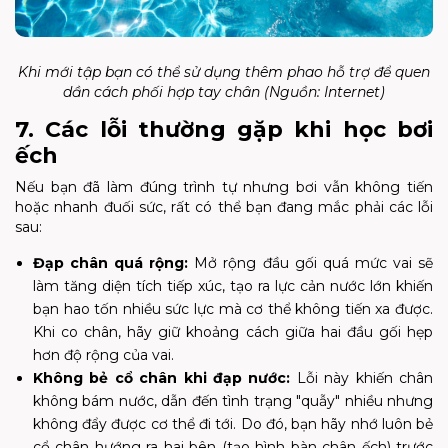
Khi mới tập bạn có thể sử dụng thêm phao hỗ trợ để quen
dần cách phối hợp tay chân (Nguồn: Internet)
7. Các lỗi thường gặp khi học bơi
ếch
Nếu bạn đã làm đúng trình tự nhưng bơi vẫn không tiến
hoặc nhanh đuối sức, rất có thể bạn đang mắc phải các lỗi
sau:
Đạp chân quá rộng:
Mở rộng đầu gối quá mức vai sẽ
làm tăng diện tích tiếp xúc, tạo ra lực cản nước lớn khiến
bạn hao tốn nhiều sức lực mà cơ thể không tiến xa được.
Khi co chân, hãy giữ khoảng cách giữa hai đầu gối hẹp
hơn độ rộng của vai.
Không bẻ cổ chân khi đạp nước:
Lỗi này khiến chân
không bám nước, dẫn đến tình trạng "quẫy" nhiều nhưng
không đẩy được cơ thể đi tới. Do đó, bạn hãy nhớ luôn bẻ
cổ chân hướng ra hai bên (tạo hình bàn chân ếch) trước