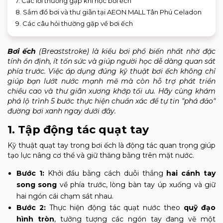
7. Các lỗi thường gặp khi học bơi ếch
8. Sắm đồ bơi và thư giãn tại AEON MALL Tân Phú Celadon
9. Các câu hỏi thường gặp về bơi ếch
Bơi ếch
(Breaststroke) là kiểu bơi phổ biến nhất nhờ đặc
tính ổn định, ít tốn sức và giúp người học dễ dàng quan sát
phía trước. Việc áp dụng đúng kỹ thuật bơi ếch không chỉ
giúp bạn lướt nước mạnh mẽ mà còn hỗ trợ phát triển
chiều cao và thư giãn xương khớp tối ưu. Hãy cùng khám
phá lộ trình 5 bước thực hiện chuẩn xác để tự tin "phá đảo"
đường bơi xanh ngay dưới đây.
1. Tập động tác quạt tay
Kỹ thuật quạt tay trong bơi ếch là động tác quan trọng giúp
tạo lực nâng cơ thể và giữ thăng bằng trên mặt nước.
Bước 1:
Khởi đầu bằng cách duỗi thẳng
hai cánh tay
song song
về phía trước, lòng bàn tay úp xuống và giữ
hai ngón cái chạm sát nhau.
Bước 2:
Thực hiện động tác quạt nước theo
quỹ đạo
hình tròn
, tưởng tượng các ngón tay đang vẽ một