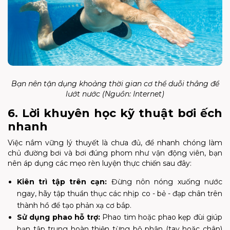
Bạn nên tận dụng khoảng thời gian cơ thể duỗi thẳng để
lướt nước (Nguồn: Internet)
6. Lời khuyên học kỹ thuật bơi ếch
nhanh
Việc nắm vững lý thuyết là chưa đủ, để nhanh chóng làm
chủ đường bơi và bơi đúng phom như vận động viên, bạn
nên áp dụng các mẹo rèn luyện thực chiến sau đây:
Kiên trì tập trên cạn:
Đừng nôn nóng xuống nước
ngay, hãy tập thuần thục các nhịp co - bẻ - đạp chân trên
thành hồ để tạo phản xạ cơ bắp.
Sử dụng phao hỗ trợ:
Phao tim hoặc phao kẹp đùi giúp
bạn tập trung hoàn thiện từng bộ phận (tay hoặc chân)