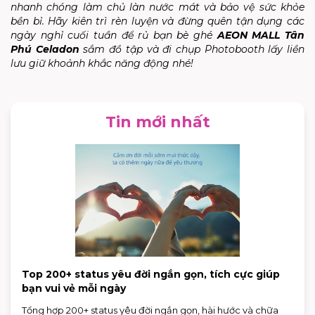
nhanh chóng làm chủ làn nước mát và bảo vệ sức khỏe
bền bỉ. Hãy kiên trì rèn luyện và đừng quên tận dụng các
ngày nghỉ cuối tuần để rủ bạn bè ghé
AEON MALL Tân
Phú Celadon
sắm đồ tập và đi chụp Photobooth lấy liền
lưu giữ khoảnh khắc năng động nhé!
Tin mới nhất
Top 200+ status yêu đời ngắn gọn, tích cực giúp
bạn vui vẻ mỗi ngày
Tổng hợp 200+ status yêu đời ngắn gọn, hài hước và chữa