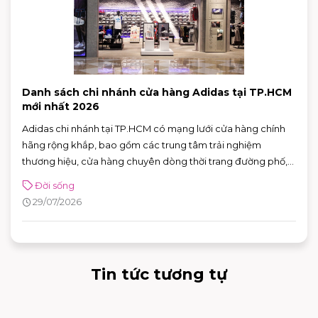
Danh sách chi nhánh cửa hàng Adidas tại TP.HCM
mới nhất 2026
Adidas chi nhánh tại TP.HCM có mạng lưới cửa hàng chính
hãng rộng khắp, bao gồm các trung tâm trải nghiệm
thương hiệu, cửa hàng chuyên dòng thời trang đường phố,
đồ thể thao với nhiều ưu đãi hấp dẫn. Nhờ sự đa dạng về mô
Đời sống
hình và vị trí thuận tiện, khách hàng có thể dễ dàng tìm được
29/07/2026
adidas chi nhánh phù hợp để mua sắm và trải nghiệm các
sản phẩm mới nhất của thương hiệu.
Tin tức tương tự