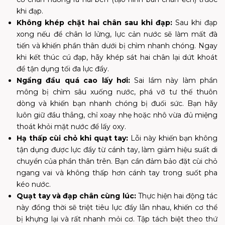
khi đạp.
Không khép chặt hai chân sau khi đạp:
Sau khi đạp
xong nếu để chân lơ lửng, lực cản nước sẽ làm mất đà
tiến và khiến phần thân dưới bị chìm nhanh chóng. Ngay
khi kết thúc cú đạp, hãy khép sát hai chân lại dứt khoát
để tận dụng tối đa lực đẩy.
Ngẩng đầu quá cao lấy hơi:
Sai lầm này làm phần
mông bị chìm sâu xuống nước, phá vỡ tư thế thuôn
dòng và khiến bạn nhanh chóng bị đuối sức. Bạn hãy
luôn giữ đầu thẳng, chỉ xoay nhẹ hoặc nhô vừa đủ miệng
thoát khỏi mặt nước để lấy oxy.
Hạ thấp cùi chỏ khi quạt tay:
Lỗi này khiến bạn không
tận dụng được lực đẩy từ cánh tay, làm giảm hiệu suất di
chuyển của phần thân trên. Bạn cần đảm bảo đặt cùi chỏ
ngang vai và không thấp hơn cánh tay trong suốt pha
kéo nước.
Quạt tay và đạp chân cùng lúc:
Thực hiện hai động tác
này đồng thời sẽ triệt tiêu lực đẩy lẫn nhau, khiến cơ thể
bị khựng lại và rất nhanh mỏi cơ. Tập tách biệt theo thứ