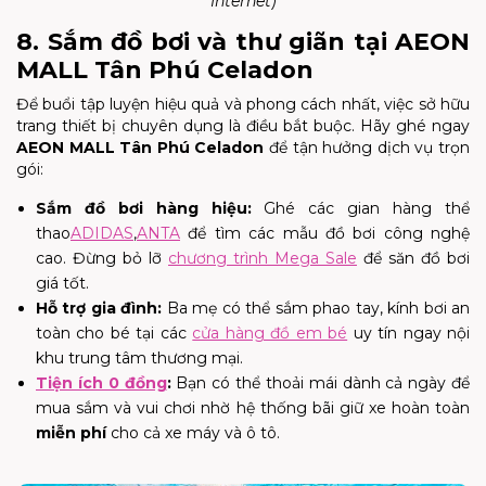
Internet)
8. Sắm đồ bơi và thư giãn tại AEON
MALL Tân Phú Celadon
Để buổi tập luyện hiệu quả và phong cách nhất, việc sở hữu
trang thiết bị chuyên dụng là điều bắt buộc. Hãy ghé ngay
AEON MALL Tân Phú Celadon
để tận hưởng dịch vụ trọn
gói:
Sắm đồ bơi hàng hiệu:
Ghé các gian hàng thể
thao
ADIDAS
,
ANTA
để tìm các mẫu đồ bơi công nghệ
cao. Đừng bỏ lỡ
chương trình Mega Sale
để săn đồ bơi
giá tốt.
Hỗ trợ gia đình:
Ba mẹ có thể sắm phao tay, kính bơi an
toàn cho bé tại các
cửa hàng đồ em bé
uy tín ngay nội
khu trung tâm thương mại.
Tiện ích 0 đồng
:
Bạn có thể thoải mái dành cả ngày để
mua sắm và vui chơi nhờ hệ thống bãi giữ xe hoàn toàn
miễn phí
cho cả xe máy và ô tô.