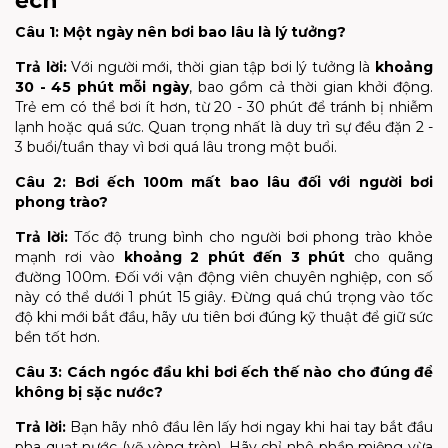
ếch
Câu 1: Một ngày nên bơi bao lâu là lý tưởng?
Trả lời:
Với người mới, thời gian tập bơi lý tưởng là
khoảng
30 - 45 phút mỗi ngày
, bao gồm cả thời gian khởi động.
Trẻ em có thể bơi ít hơn, từ 20 - 30 phút để tránh bị nhiễm
lạnh hoặc quá sức. Quan trọng nhất là duy trì sự đều đặn 2 -
3 buổi/tuần thay vì bơi quá lâu trong một buổi.
Câu 2: Bơi ếch 100m mất bao lâu đối với người bơi
phong trào?
Trả lời:
Tốc độ trung bình cho người bơi phong trào khỏe
mạnh rơi vào
khoảng 2 phút đến 3 phút
cho quãng
đường 100m. Đối với vận động viên chuyên nghiệp, con số
này có thể dưới 1 phút 15 giây. Đừng quá chú trọng vào tốc
độ khi mới bắt đầu, hãy ưu tiên bơi đúng kỹ thuật để giữ sức
bền tốt hơn.
Câu 3: Cách ngóc đầu khi bơi ếch thế nào cho đúng để
không bị sặc nước?
Trả lời:
Bạn hãy nhô đầu lên lấy hơi ngay khi hai tay bắt đầu
pha quạt nước (vẽ vòng tròn). Hãy chỉ nhô phần miệng vừa