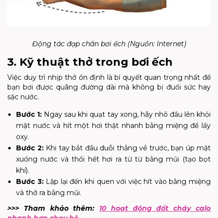
Động tác đạp chân bơi ếch (Nguồn: Internet)
3. Kỹ thuật thở trong bơi ếch
Việc duy trì nhịp thở ổn định là bí quyết quan trọng nhất để
bạn bơi được quãng đường dài mà không bị đuối sức hay
sặc nước.
Bước 1:
Ngay sau khi quạt tay xong, hãy nhô đầu lên khỏi
mặt nước và hít một hơi thật nhanh bằng miệng để lấy
oxy.
Bước 2:
Khi tay bắt đầu duỗi thẳng về trước, bạn úp mặt
xuống nước và thổi hết hơi ra từ từ bằng mũi (tạo bọt
khí).
Bước 3:
Lặp lại đến khi quen với việc hít vào bằng miệng
và thở ra bằng mũi.
>>> Tham khảo thêm:
10 hoạt động đốt cháy calo
nhanh hơn chạy bộ
.