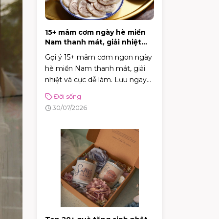
15+ mâm cơm ngày hè miền
Nam thanh mát, giải nhiệt
cực tốt
Gợi ý 15+ mâm cơm ngon ngày
hè miền Nam thanh mát, giải
nhiệt và cực dễ làm. Lưu ngay
thực đơn phong phú giúp bữa
Đời sống
cơm gia đình luôn đậm đà, tròn
30/07/2026
vị!