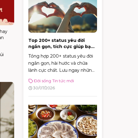
 hay
àn
Top 200+ status yêu đời
ngắn gọn, tích cực giúp bạn
vui vẻ mỗi ngày
úi
Tổng hợp 200+ status yêu đời
ngắn gọn, hài hước và chữa
lành cực chất. Lưu ngay những
caption tích cực giúp bạn vui vẻ
Đời sống
Tin tức mới
và tràn đầy năng lượng mỗi
30/07/2026
ngày!