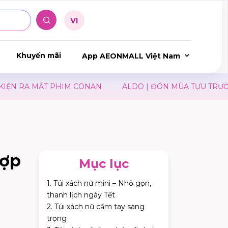
Khuyến mãi
App AEONMALL Việt Nam
ONAN
ALDO | ĐÓN MÙA TỰU TRƯỜNG
JIN I NEW CL
hợp
Mục lục
1. Túi xách nữ mini – Nhỏ gọn,
thanh lịch ngày Tết
2. Túi xách nữ cầm tay sang
trọng