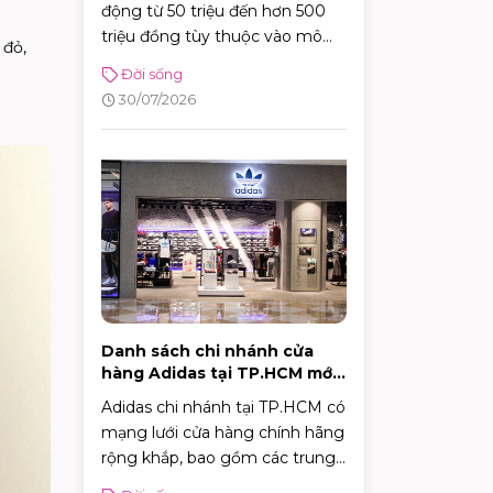
động từ 50 triệu đến hơn 500
triệu đồng tùy thuộc vào mô
 đỏ,
hình, từ cafe vỉa hè, take-away
Đời sống
tiện lợi đến những không gian
30/07/2026
sân vườn quy mô.
Danh sách chi nhánh cửa
hàng Adidas tại TP.HCM mới
nhất 2026
Adidas chi nhánh tại TP.HCM có
mạng lưới cửa hàng chính hãng
rộng khắp, bao gồm các trung
tâm trải nghiệm thương hiệu,