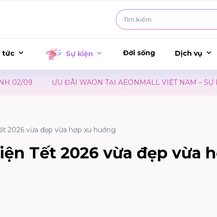
Đời sống
 tức
Dịch vụ
Sự kiện
 WAON TẠI AEONMALL VIỆT NAM – SỰ KIỆN RA MẮT PHIM C
Tết 2026 vừa đẹp vừa hợp xu hướng
diện Tết 2026 vừa đẹp vừa 