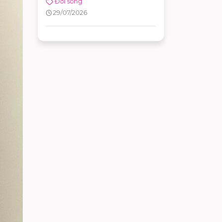
Đời sống
cửa hàng chuyên dòng thời
29/07/2026
trang đường phố, đồ thể thao
với nhiều ưu đãi hấp dẫn. Nhờ
sự đa dạng về mô hình và vị trí
thuận tiện, khách hàng có thể
dễ dàng tìm được adidas chi
nhánh phù hợp để mua sắm và
trải nghiệm các sản phẩm mới
nhất của thương hiệu.