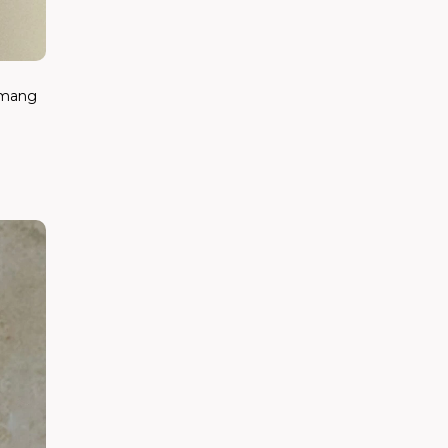
ế mang