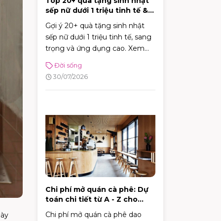
Top 20+ quà tặng sinh nhật
sếp nữ dưới 1 triệu tinh tế &
sang trọng
Gợi ý 20+ quà tặng sinh nhật
sếp nữ dưới 1 triệu tinh tế, sang
trọng và ứng dụng cao. Xem
ngay bí kíp chọn quà ghi điểm
Đời sống
tuyệt đối với sếp!
30/07/2026
Chi phí mở quán cà phê: Dự
toán chi tiết từ A - Z cho
người mới
Chi phí mở quán cà phê dao
này