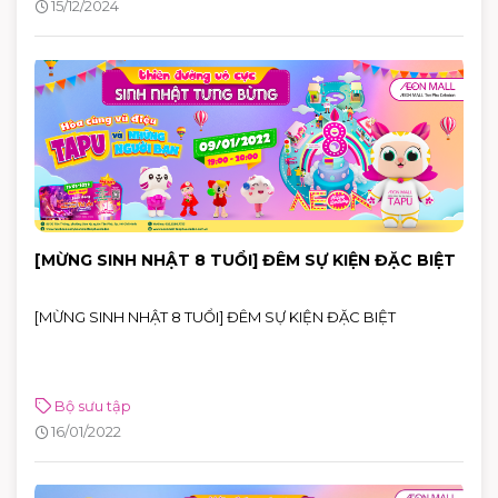
15/12/2024
khoe cá tính với các outfit của mình. Nếu bạn ghé thăm các
trung tâm như AEON MALL Tân Phú Celadon, đừng bỏ lỡ
những gợi ý từ các thương hiệu nổi tiếng như LYN, AOKANG,
LEMINO, MINISO, MINIGOOD, C&K, SUNNIES STUDIO,
ESTELLE, PNJ, và nhiều thương hiệu khác trong mùa Giáng
sinh năm nay!
[MỪNG SINH NHẬT 8 TUỔI] ĐÊM SỰ KIỆN ĐẶC BIỆT
[MỪNG SINH NHẬT 8 TUỔI] ĐÊM SỰ KIỆN ĐẶC BIỆT
Bộ sưu tập
16/01/2022