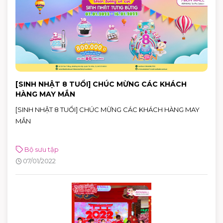
[SINH NHẬT 8 TUỔI] CHÚC MỪNG CÁC KHÁCH
HÀNG MAY MẮN
[SINH NHẬT 8 TUỔI] CHÚC MỪNG CÁC KHÁCH HÀNG MAY
MẮN
Bộ sưu tập
07/01/2022