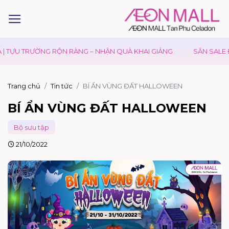
ƯỜNG RỘN RÀNG – NHẬN QUÀ KHAI GIẢNG
SĂN SALE ĐẠI LỄ – 
Trang chủ
Tin tức
BÍ ẨN VÙNG ĐẤT HALLOWEEN
BÍ ẨN VÙNG ĐẤT HALLOWEEN
Bộ sưu tập
21/10/2022