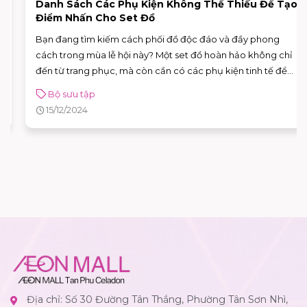
Danh Sách Các Phụ Kiện Không Thể Thiếu Để Tạo
Điểm Nhấn Cho Set Đồ
Bạn đang tìm kiếm cách phối đồ độc đáo và đầy phong
cách trong mùa lễ hội này? Một set đồ hoàn hảo không chỉ
đến từ trang phục, mà còn cần có các phụ kiện tinh tế để
tạo điểm nhấn và thể hiện phong cách riêng biệt. Dưới đây
Bộ sưu tập
là danh sách các phụ kiện không thể thiếu để bạn tự tin
15/12/2024
khoe cá tính với các outfit của mình. Nếu bạn ghé thăm các
trung tâm như AEON MALL Tân Phú Celadon, đừng bỏ lỡ
những gợi ý từ các thương hiệu nổi tiếng như LYN, AOKANG,
LEMINO, MINISO, MINIGOOD, C&K, SUNNIES STUDIO,
ESTELLE, PNJ, và nhiều thương hiệu khác trong mùa Giáng
sinh năm nay!
Địa chỉ: Số 30 Đường Tân Thắng, Phường Tân Sơn Nhì,