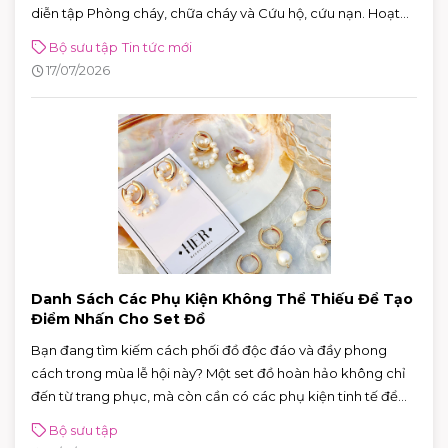
diễn tập Phòng cháy, chữa cháy và Cứu hộ, cứu nạn. Hoạt
động góp phần nâng cao khả năng ứng phó với các tình
Bộ sưu tập
Tin tức mới
huống khẩn cấp, khẳng định cam kết xây dựng môi trường
17/07/2026
mua sắm, vui chơi và giải trí an toàn cho mọi khách hàng.
Danh Sách Các Phụ Kiện Không Thể Thiếu Để Tạo
Điểm Nhấn Cho Set Đồ
Bạn đang tìm kiếm cách phối đồ độc đáo và đầy phong
cách trong mùa lễ hội này? Một set đồ hoàn hảo không chỉ
đến từ trang phục, mà còn cần có các phụ kiện tinh tế để
tạo điểm nhấn và thể hiện phong cách riêng biệt. Dưới đây
Bộ sưu tập
là danh sách các phụ kiện không thể thiếu để bạn tự tin