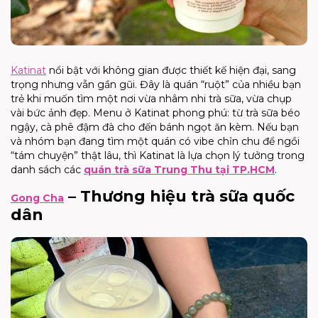
Katinat
nổi bật với không gian được thiết kế hiện đại, sang
trọng nhưng vẫn gần gũi. Đây là quán “ruột” của nhiều bạn
trẻ khi muốn tìm một nơi vừa nhâm nhi trà sữa, vừa chụp
vài bức ảnh đẹp. Menu ở Katinat phong phú: từ trà sữa béo
ngậy, cà phê đậm đà cho đến bánh ngọt ăn kèm. Nếu bạn
và nhóm bạn đang tìm một quán có vibe chỉn chu để ngồi
“tám chuyện” thật lâu, thì Katinat là lựa chọn lý tưởng trong
danh sách các
quán trà sữa Trung Thu tại TP.HCM
.
– Thương hiệu trà sữa quốc
Gong Cha
dân