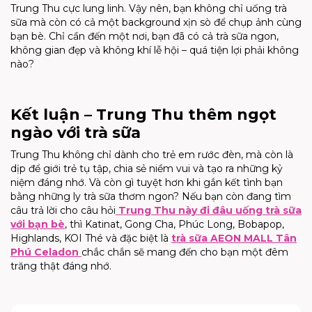
Trung Thu cực lung linh. Vậy nên, bạn không chỉ uống trà
sữa mà còn có cả một background xịn sò để chụp ảnh cùng
bạn bè. Chỉ cần đến một nơi, bạn đã có cả trà sữa ngon,
không gian đẹp và không khí lễ hội – quá tiện lợi phải không
nào?
Kết luận – Trung Thu thêm ngọt
ngào với trà sữa
Trung Thu không chỉ dành cho trẻ em rước đèn, mà còn là
dịp để giới trẻ tụ tập, chia sẻ niềm vui và tạo ra những kỷ
niệm đáng nhớ. Và còn gì tuyệt hơn khi gắn kết tình bạn
bằng những ly trà sữa thơm ngon? Nếu bạn còn đang tìm
câu trả lời cho câu hỏi
Trung Thu này đi đâu uống trà sữa
với bạn bè
, thì Katinat, Gong Cha, Phúc Long, Bobapop,
Highlands, KOI Thé và đặc biệt là
trà sữa AEON MALL Tân
Phú Celadon
chắc chắn sẽ mang đến cho bạn một đêm
trăng thật đáng nhớ.