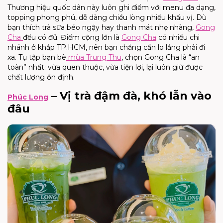
Thương hiệu quốc dân này luôn ghi điểm với menu đa dạng,
topping phong phú, dễ dàng chiều lòng nhiều khẩu vị. Dù
bạn thích trà sữa béo ngậy hay thanh mát nhẹ nhàng,
Gong
Cha
đều có đủ. Điểm cộng lớn là
Gong Cha
có nhiều chi
nhánh ở khắp TP.HCM, nên bạn chẳng cần lo lắng phải đi
xa. Tụ tập bạn bè
mùa Trung Thu
, chọn Gong Cha là “an
toàn” nhất: vừa quen thuộc, vừa tiện lợi, lại luôn giữ được
chất lượng ổn định.
– Vị trà đậm đà, khó lẫn vào
Phúc Long
đâu