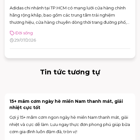
Adidas chi nhánh tại TP.HCM có mạng lưới cửa hàng chính
hãng rộng khắp, bao gồm các trung tâm trải nghiệm
thương hiệu, cửa hàng chuyên dòng thời trang đường phố,
đồ thể thao với nhiều ưu đãi hấp dẫn. Nhờ sự đa dạng về mô
Đời sống
hình và vị trí thuận tiện, khách hàng có thể dễ dàng tìm được
29/07/2026
adidas chi nhánh phù hợp để mua sắm và trải nghiệm các
sản phẩm mới nhất của thương hiệu.
Tin tức tương tự
15+ mâm cơm ngày hè miền Nam thanh mát, giải
nhiệt cực tốt
Gợi ý 15+ mâm cơm ngon ngày hè miền Nam thanh mát, giải
nhiệt và cực dễ làm. Lưu ngay thực đơn phong phú giúp bữa
cơm gia đình luôn đậm đà, tròn vị!