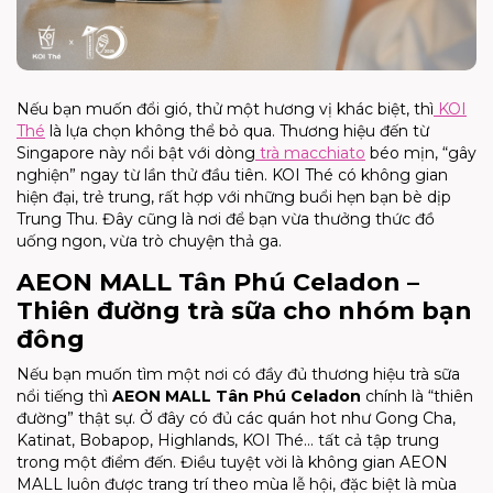
Nếu bạn muốn đổi gió, thử một hương vị khác biệt, thì
KOI
Thé
là lựa chọn không thể bỏ qua. Thương hiệu đến từ
Singapore này nổi bật với dòng
trà macchiato
béo mịn, “gây
nghiện” ngay từ lần thử đầu tiên. KOI Thé có không gian
hiện đại, trẻ trung, rất hợp với những buổi hẹn bạn bè dịp
Trung Thu. Đây cũng là nơi để bạn vừa thưởng thức đồ
uống ngon, vừa trò chuyện thả ga.
AEON MALL Tân Phú Celadon –
Thiên đường trà sữa cho nhóm bạn
đông
Nếu bạn muốn tìm một nơi có đầy đủ thương hiệu trà sữa
nổi tiếng thì
AEON MALL Tân Phú Celadon
chính là “thiên
đường” thật sự. Ở đây có đủ các quán hot như Gong Cha,
Katinat, Bobapop, Highlands, KOI Thé… tất cả tập trung
trong một điểm đến. Điều tuyệt vời là không gian AEON
MALL luôn được trang trí theo mùa lễ hội, đặc biệt là mùa