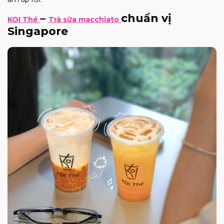
–
chuẩn vị
KOI Thé
Trà sữa macchiato
Singapore