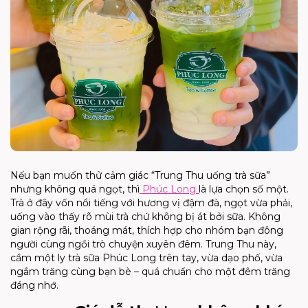
Nếu bạn muốn thử cảm giác “Trung Thu uống trà sữa”
nhưng không quá ngọt, thì
Phúc Long
là lựa chọn số một.
Trà ở đây vốn nổi tiếng với hương vị đậm đà, ngọt vừa phải,
uống vào thấy rõ mùi trà chứ không bị át bởi sữa. Không
gian rộng rãi, thoáng mát, thích hợp cho nhóm bạn đông
người cùng ngồi trò chuyện xuyên đêm. Trung Thu này,
cầm một ly trà sữa Phúc Long trên tay, vừa dạo phố, vừa
ngắm trăng cùng bạn bè – quá chuẩn cho một đêm trăng
đáng nhớ.