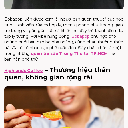
Bobapop luôn được xem là “người bạn quen thuộc” của học
sinh – sinh viên. Giá cả hợp lý, menu phong phú, không gian
trẻ trung và gần gũi – tất cả khiến nơi đây trở thành điểm tụ
tập lý tưởng. Với vibe năng động,
Bobapop
phù hợp cho
những buổi hẹn bạn bè nhẹ nhàng, cùng nhau thưởng thức
trà sữa rồi rủ nhau dạo phố rước đèn. Đây chắc chắn là một
trong những
quán trà sữa Trung Thu tại TP.HCM
mà
bạn nên ghé thử.
– Thương hiệu thân
Highlands Coffee
quen, không gian rộng rãi