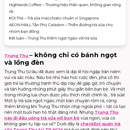
Highlands Coffee – Thương hiệu thân quen, không gian rộng
rãi
KOI Thé – Trà sữa macchiato chuẩn vị Singapore
AEON MALL Tân Phú Celadon – Thiên đường trà sữa cho
nhóm bạn đông
Kết luận – Trung Thu thêm ngọt ngào với trà sữa
– không chỉ có bánh ngọt
Trung Thu
và lồng đèn
Trung Thu từ lâu đã được xem là dịp lễ hội ngập tràn niềm
vui và sắc màu. Nếu trẻ nhỏ háo hức rước đèn, phá cỗ thì
giới trẻ lại thường tranh thủ dịp này để gặp gỡ, trò chuyện
và tận hưởng những phút giây thư giãn bên bạn bè. Và một
trong những lựa chọn được yêu thích nhất chính là… trà sữa!
Một ly trà sữa ngọt ngào, một bàn chuyện rôm rả, cộng
thêm không khí Trung Thu nhộn nhịp ngoài phố – tất cả tạo
nên một buổi hẹn hò thật đáng nhớ. Nhưng
Trung Thu
này đi đâu uống trà sữa với bạn bè
vừa ngon, vừa có
không gian tụ tập vui vẻ? Dưới đây là
checklist quán trà
sữa Trung Thu tại TP.HCM
mà bạn nhất định nên thử.