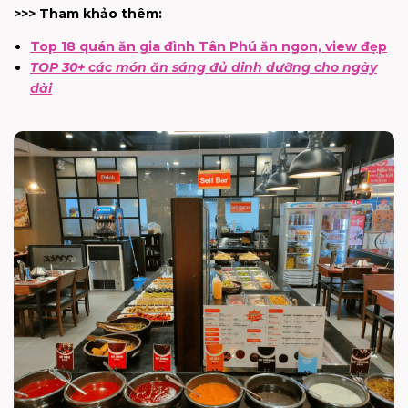
>>> Tham khảo thêm:
Top 18 quán ăn gia đình Tân Phú ăn ngon, view đẹp
TOP 30+ các món ăn sáng đủ dinh dưỡng cho ngày
dài