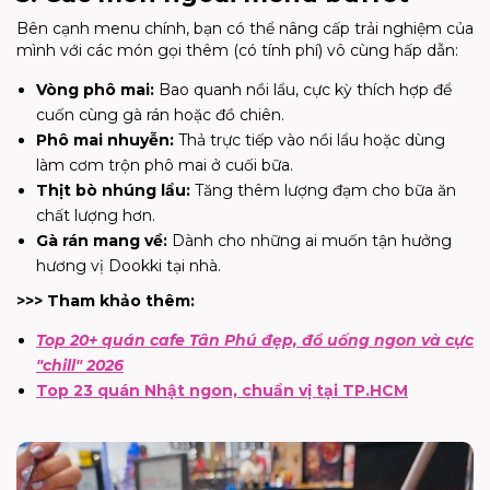
Bên cạnh menu chính, bạn có thể nâng cấp trải nghiệm của
mình với các món gọi thêm (có tính phí) vô cùng hấp dẫn:
Vòng phô mai:
Bao quanh nồi lẩu, cực kỳ thích hợp để
cuốn cùng gà rán hoặc đồ chiên.
Phô mai nhuyễn:
Thả trực tiếp vào nồi lẩu hoặc dùng
làm cơm trộn phô mai ở cuối bữa.
Thịt bò nhúng lẩu:
Tăng thêm lượng đạm cho bữa ăn
chất lượng hơn.
Gà rán mang về:
Dành cho những ai muốn tận hưởng
hương vị Dookki tại nhà.
>>> Tham khảo thêm:
Top 20+ quán cafe Tân Phú đẹp, đồ uống ngon và cực
"chill" 2026
Top 23 quán Nhật ngon, chuẩn vị tại TP.HCM