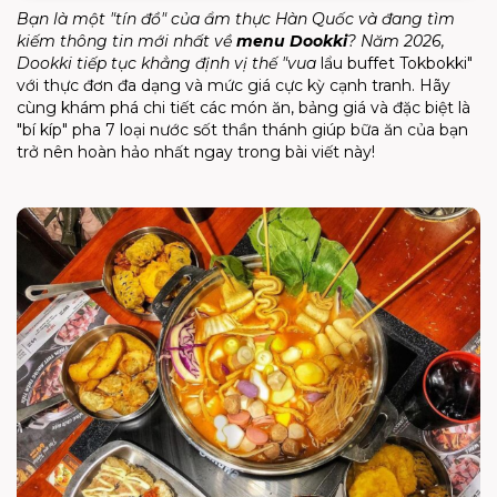
Bạn là một "tín đồ" của ẩm thực Hàn Quốc và đang tìm
kiếm thông tin mới nhất về
menu Dookki
? Năm 2026,
Dookki
tiếp tục khẳng định vị thế "
vua
lẩu buffet Tokbokki"
với thực đơn đa dạng và mức giá cực kỳ cạnh tranh. Hãy
cùng khám phá chi tiết các món ăn, bảng giá và đặc biệt là
"bí kíp" pha 7 loại nước sốt thần thánh giúp bữa ăn của bạn
trở nên hoàn hảo nhất ngay trong bài viết này!