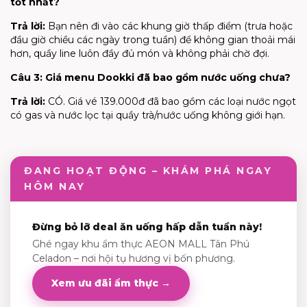
tốt nhất?
Trả lời:
Bạn nên đi vào các khung giờ thấp điểm (trưa hoặc
đầu giờ chiều các ngày trong tuần) để không gian thoải mái
hơn, quầy line luôn đầy đủ món và không phải chờ đợi.
Câu 3: Giá menu
Dookki
đã bao gồm nước uống chưa?
Trả lời:
CÓ. Giá vé 139.000đ đã bao gồm các loại nước ngọt
có gas và nước lọc tại quầy trà/nước uống không giới hạn.
ĐANG HOẠT ĐỘNG – KHÁM PHÁ NGAY
HÔM NAY
Đừng bỏ lỡ deal ăn uống hấp dẫn tuần này!
Ghé ngay khu ẩm thực AEON MALL Tân Phú
Celadon – nơi hội tụ hương vị bốn phương.
Xem ưu đãi ẩm thực →