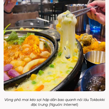
Vòng phô mai kéo sợi hấp dẫn bao quanh nồi lẩu Tokbokki
đặc trưng (Nguồn:
Internet
)