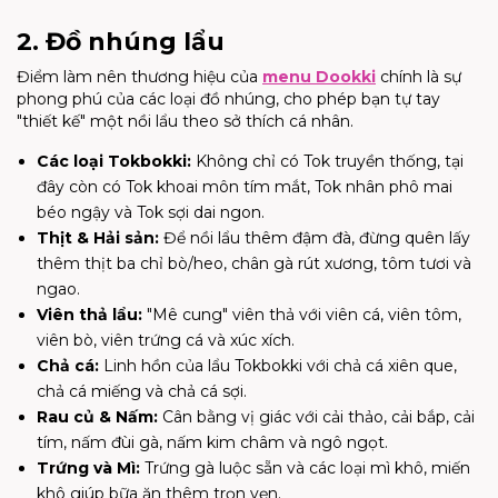
2. Đồ nhúng lẩu
Điểm làm nên thương hiệu của
menu
Dookki
chính là sự
phong phú của các loại đồ nhúng, cho phép bạn tự tay
"thiết kế" một nồi lẩu theo sở thích cá nhân.
Các loại Tokbokki:
Không chỉ có Tok truyền thống, tại
đây còn có Tok khoai môn tím mắt, Tok nhân phô mai
béo ngậy và Tok sợi dai ngon.
Thịt & Hải sản:
Để nồi lẩu thêm đậm đà, đừng quên lấy
thêm thịt ba chỉ bò/heo, chân gà rút xương, tôm tươi và
ngao.
Viên thả lẩu:
"Mê cung" viên thả với viên cá, viên tôm,
viên bò, viên trứng cá và xúc xích.
Chả cá:
Linh hồn của lẩu Tokbokki với chả cá xiên que,
chả cá miếng và chả cá sợi.
Rau củ & Nấm:
Cân bằng vị giác với cải thảo, cải bắp, cải
tím, nấm đùi gà, nấm kim châm và ngô ngọt.
Trứng và Mì:
Trứng gà luộc sẵn và các loại mì khô, miến
khô giúp bữa ăn thêm trọn vẹn.