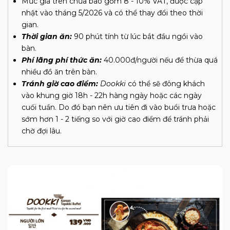
Mức giá trên chưa bao gồm 8 - 10% VAT, được cập
nhật vào tháng 5/2026 và có thể thay đổi theo thời
gian.
Thời gian ăn:
90 phút tính từ lúc bắt đầu ngồi vào
bàn.
Phí lãng phí thức ăn:
40.000đ/người nếu để thừa quá
nhiều đồ ăn trên bàn.
Tránh giờ cao điểm:
Dookki
có thể sẽ đông khách
vào khung giờ 18h - 22h hàng ngày hoặc các ngày
cuối tuần. Do đó bạn nên ưu tiên đi vào buổi trưa hoặc
sớm hơn 1 - 2 tiếng so với giờ cao điểm để tránh phải
chờ đợi lâu.