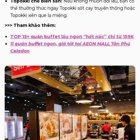
Topokki chế biến sẵn:
Nếu không muốn đợi lâu, bạn có
thể thưởng thức ngay Topokki sốt cay truyền thống hoặc
Topokki xiên que lạ miệng.
>>> Tham khảo thêm:
TOP 15+ quán buffet lẩu ngon “hết nấc” chỉ từ 159K
11 quán buffet ngon, giá tốt tại AEON MALL Tân Phú
Celadon