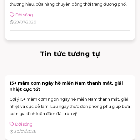
thương hiệu, cửa hàng chuyên dòng thời trang đường phố,
đồ thể thao với nhiều ưu đãi hấp dẫn. Nhờ sự đa dạng về mô
Đời sống
hình và vị trí thuận tiện, khách hàng có thể dễ dàng tìm được
29/07/2026
adidas chi nhánh phù hợp để mua sắm và trải nghiệm các
sản phẩm mới nhất của thương hiệu.
Tin tức tương tự
15+ mâm cơm ngày hè miền Nam thanh mát, giải
nhiệt cực tốt
Gợi ý 15+ mâm cơm ngon ngày hè miền Nam thanh mát, giải
nhiệt và cực dễ làm. Lưu ngay thực đơn phong phú giúp bữa
cơm gia đình luôn đậm đà, tròn vị!
Đời sống
30/07/2026