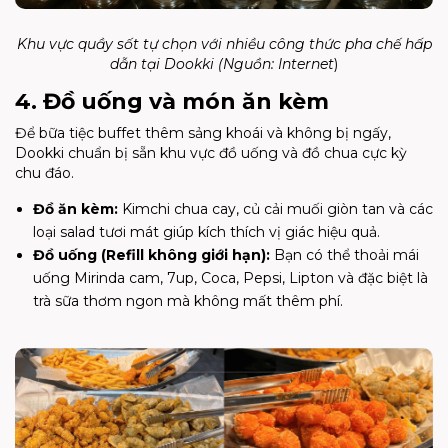
Khu vực quầy sốt tự chọn với nhiều công thức pha chế hấp
dẫn tại
Dookki
(Nguồn:
Internet
)
4. Đồ uống và món ăn kèm
Để bữa tiệc buffet thêm sảng khoái và không bị ngấy,
Dookki chuẩn bị sẵn khu vực đồ uống và đồ chua cực kỳ
chu đáo.
Đồ ăn kèm:
Kimchi chua cay, củ cải muối giòn tan và các
loại salad tươi mát giúp kích thích vị giác hiệu quả.
Đồ uống (Refill không giới hạn):
Bạn có thể thoải mái
uống Mirinda cam, 7up, Coca, Pepsi, Lipton và đặc biệt là
trà sữa thơm ngon mà không mất thêm phí.