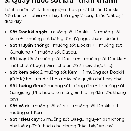
3. Quầy nước sốt lẩu "thần thánh"
Tự pha nước sốt là trải nghiệm thú vị nhất khi ăn Dookki.
Nếu bạn còn phân vân, hãy thử ngay 7 công thức "bất bại"
dưới đây:
Sốt Dookki ngọt:
1 muỗng sốt Dookki + 2 muỗng sốt
kem + 1 muỗng sốt tương đen (Vị ngọt thanh, dễ ăn).
Sốt truyền thống:
1 muỗng sốt Dookki + 1 muỗng sốt
Gungjung + 1 muỗng sốt Daegu.
Sốt cay tê:
2 muỗng sốt Daegu + 1 muỗng sốt Dookki +
một chút ớt bột (Dành cho tín đồ ăn cay thực thụ).
Sốt kem béo:
2 muỗng sốt Kem + 1 muỗng sốt Dookki
(Cực kỳ hot trend, vị béo ngậy hòa quyện chút cay nhẹ).
Sốt tương đen:
2 muỗng sốt Tương đen + 1 muỗng sốt
Gungjung (Phù hợp cho những ai thích vị đậm đà, không
cay).
Sốt cà ri:
1 muỗng sốt cà ri + 1 muỗng sốt Dookki + 1
muỗng sốt Kem.
Sốt "siêu cay":
3 muỗng sốt Daegu nguyên bản không
pha loãng (Thử thách cho những "bậc thầy" ăn cay).