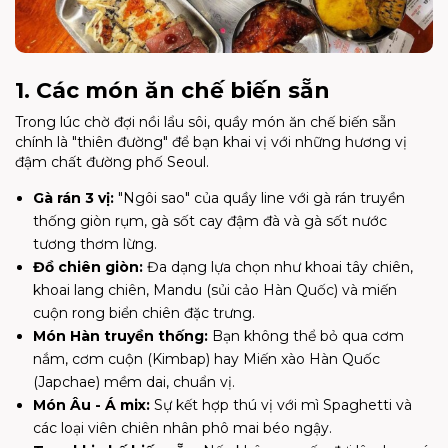
1. Các món ăn chế biến sẵn
Trong lúc chờ đợi nồi lẩu sôi, quầy món ăn chế biến sẵn
chính là "thiên đường" để bạn khai vị với những hương vị
đậm chất đường phố Seoul.
Gà rán 3 vị:
"Ngôi sao" của quầy line với gà rán truyền
thống giòn rụm, gà sốt cay đậm đà và gà sốt nước
tương thơm lừng.
Đồ chiên giòn:
Đa dạng lựa chọn như khoai tây chiên,
khoai lang chiên, Mandu (sủi cảo Hàn Quốc) và miến
cuộn rong biển chiên đặc trưng.
Món Hàn truyền thống:
Bạn không thể bỏ qua cơm
nắm, cơm cuộn (Kimbap) hay Miến xào Hàn Quốc
(Japchae) mềm dai, chuẩn vị.
Món Âu - Á mix:
Sự kết hợp thú vị với mì Spaghetti và
các loại viên chiên nhân phô mai béo ngậy.