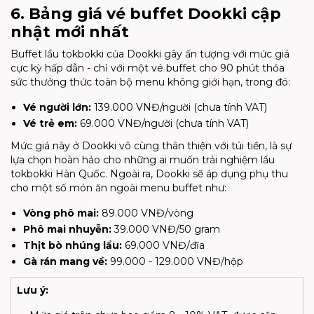
6. Bảng giá vé buffet Dookki cập
nhật mới nhất
Buffet lẩu tokbokki của Dookki gây ấn tượng với mức giá
cực kỳ hấp dẫn - chỉ với một vé buffet cho 90 phút thỏa
sức thưởng thức toàn bộ menu không giới hạn, trong đó:
Vé người lớn:
139.000 VNĐ/người (chưa tính VAT)
Vé trẻ em:
69.000 VNĐ/người (chưa tính VAT)
Mức giá này ở Dookki vô cùng thân thiện với túi tiền, là sự
lựa chọn hoàn hảo cho những ai muốn trải nghiệm lẩu
tokbokki Hàn Quốc. Ngoài ra, Dookki sẽ áp dụng phụ thu
cho một số món ăn ngoài menu buffet như:
Vòng phô mai:
89.000 VNĐ/vòng
Phô mai nhuyễn:
39.000 VNĐ/50 gram
Thịt bò nhúng lẩu:
69.000 VNĐ/đĩa
Gà rán mang về:
99.000 - 129.000 VNĐ/hộp
Lưu ý: