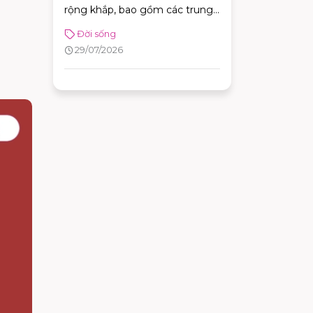
rộng khắp, bao gồm các trung
tâm trải nghiệm thương hiệu,
Đời sống
cửa hàng chuyên dòng thời
29/07/2026
trang đường phố, đồ thể thao
với nhiều ưu đãi hấp dẫn. Nhờ
sự đa dạng về mô hình và vị trí
thuận tiện, khách hàng có thể
dễ dàng tìm được adidas chi
nhánh phù hợp để mua sắm và
trải nghiệm các sản phẩm mới
nhất của thương hiệu.