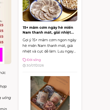
15+ mâm cơm ngày hè miền
Nam thanh mát, giải nhiệt
cực tốt
Gợi ý 15+ mâm cơm ngon ngày
hè miền Nam thanh mát, giải
nhiệt và cực dễ làm. Lưu ngay
thực đơn phong phú giúp bữa
Đời sống
cơm gia đình luôn đậm đà, tròn
30/07/2026
vị!
thức
 hợp
ng uống
 mịn