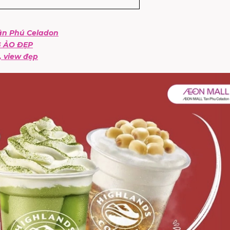
Tân Phú Celadon
G ẢO ĐẸP
, view đẹp