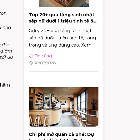
gọn,
Top 20+ quà tặng sinh nhật
sếp nữ dưới 1 triệu tinh tế &
sang trọng
i nhà
Gợi ý 20+ quà tặng sinh nhật
sếp nữ dưới 1 triệu tinh tế, sang
 đãi
trọng và ứng dụng cao. Xem
 giảm
ngay bí kíp chọn quà ghi điểm
Đời sống
tối ưu
tuyệt đối với sếp!
30/07/2026
 thăm
Chi phí mở quán cà phê: Dự