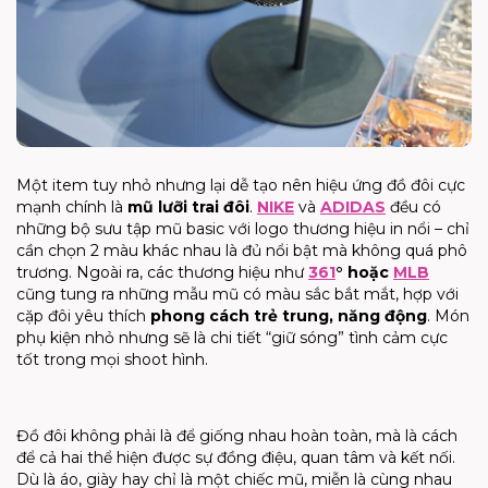
Một item tuy nhỏ nhưng lại dễ tạo nên hiệu ứng đồ đôi cực
mạnh chính là
mũ lưỡi trai đôi
.
NIKE
và
ADIDAS
đều có
những bộ sưu tập mũ basic với logo thương hiệu in nổi – chỉ
cần chọn 2 màu khác nhau là đủ nổi bật mà không quá phô
trương. Ngoài ra, các thương hiệu như
361
° hoặc
MLB
cũng tung ra những mẫu mũ có màu sắc bắt mắt, hợp với
cặp đôi yêu thích
phong cách trẻ trung, năng động
. Món
phụ kiện nhỏ nhưng sẽ là chi tiết “giữ sóng” tình cảm cực
tốt trong mọi shoot hình.
Đồ đôi không phải là để giống nhau hoàn toàn, mà là cách
để cả hai thể hiện được sự đồng điệu, quan tâm và kết nối.
Dù là áo, giày hay chỉ là một chiếc mũ, miễn là cùng nhau