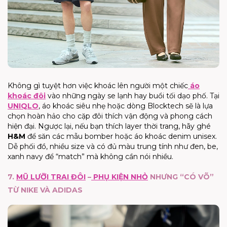
Không gì tuyệt hơn việc khoác lên người một chiếc
áo
khoác đôi
vào những ngày se lạnh hay buổi tối dạo phố. Tại
UNIQLO
, áo khoác siêu nhẹ hoặc dòng Blocktech sẽ là lựa
chọn hoàn hảo cho cặp đôi thích vận động và phong cách
hiện đại. Ngược lại, nếu bạn thích layer thời trang, hãy ghé
H&M
để săn các mẫu bomber hoặc áo khoác denim unisex.
Dễ phối đồ, nhiều size và có đủ màu trung tính như đen, be,
xanh navy để “match” mà không cần nói nhiều.
7.
MŨ LƯỠI TRAI ĐÔI
–
PHỤ KIỆN NHỎ
NHƯNG “CÓ VÕ”
TỪ NIKE VÀ ADIDAS