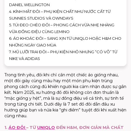
DANIEL WELLINGTON
4. KÍNH MẮT ĐÔI – PHỤ KIỆN CHẤT NHƯ NƯỚC CẤT TỪ
SUNNIES STUDIOS VÀ OWNDAYS
5. TÚI ĐEO CHÉO ĐÔI – PHONG CÁCH VỪA NHẸ NHÀNG
VỪA ĐỒNG ĐIỆU CÙNG LEMINO
6. ÁO KHOÁC ĐÔI – SANG XỊN TỪ UNIQLO HOẶC H&M CHO
NHỮNG NGÀY GIAO MÙA
7. MŨ LƯỠI TRAI ĐÔI – PHỤ KIỆN NHỎ NHƯNG “CÓ VÕ” TỪ
NIKE VÀ ADIDAS
Trong tình yêu, đôi khi chỉ cần một chiếc áo giống nhau,
một đôi giày cùng màu hay một món phụ kiện trùng
phong cách cũng đủ khiến người kia cảm nhận được sự gắn
kết. Năm 2025, xu hướng đồ đôi không còn đơn thuần là
“mặc giống y hệt”, mà là sự đồng điệu về cá tính, sự tinh tế
trong từng chi tiết. Dưới đây là 7 set đồ đôi dẫn đầu xu
hướng giúp bạn và nửa kia “ghi điểm” tuyệt đối khi xuất hiện
cùng nhau.
1.
ÁO ĐÔI
– TỪ
UNIQLO
ĐẾN H&M, ĐƠN GIẢN MÀ CHẤT