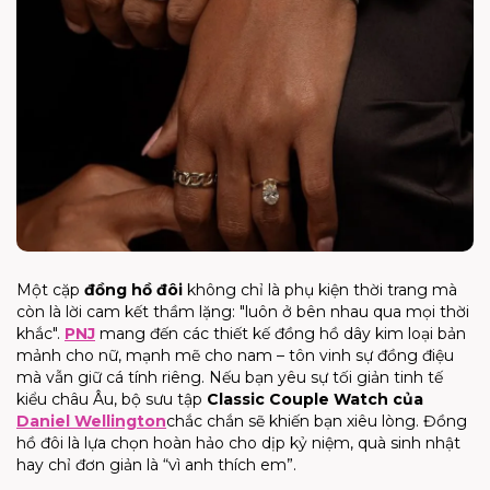
Một cặp
đồng hồ đôi
không chỉ là phụ kiện thời trang mà
còn là lời cam kết thầm lặng: "luôn ở bên nhau qua mọi thời
khắc".
PNJ
mang đến các thiết kế đồng hồ dây kim loại bản
mảnh cho nữ, mạnh mẽ cho nam – tôn vinh sự đồng điệu
mà vẫn giữ cá tính riêng. Nếu bạn yêu sự tối giản tinh tế
kiểu châu Âu, bộ sưu tập
Classic Couple Watch của
Daniel Wellington
chắc chắn sẽ khiến bạn xiêu lòng. Đồng
hồ đôi là lựa chọn hoàn hảo cho dịp kỷ niệm, quà sinh nhật
hay chỉ đơn giản là “vì anh thích em”.