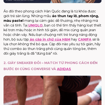
Áo đôi theo phong cách Hàn Quốc đang là từ khóa được
giới trẻ săn lùng. Những mẫu
áo thun tay lỡ, phom rộng,
màu pastel
mang lại cảm giác dễ thương, nhẹ nhàng mà
vẫn cá tính. Tại
UNIQLO
, bạn có thể tìm thấy hàng loạt thiết
kế trơn màu hoặc in hình tối giản, dễ mix cùng quần jean
hoặc chân váy. Nếu bạn chuộng nét trẻ trung năng động
hơn, bộ sưu tập
áo cặp in chữ của H&M
hay
CANIFA
sẽ là
lựa chọn không thể bỏ qua. Cặp đôi nào yêu sự tối giản, hãy
thử combo áo thun trắng phối cùng quần tông be, thêm
đôi giày trắng là đã "đúng bài" rồi.
2. GIÀY SNEAKER ĐÔI – MATCH TỪ PHONG CÁCH ĐẾN
BƯỚC ĐI CÙNG CONVERSE VÀ
ADIDAS