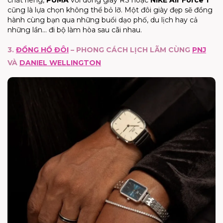
cũng là lựa chọn không thể bỏ lỡ. Một đôi giày đẹp sẽ đồng
hành cùng bạn qua những buổi dạo phố, du lịch hay cả
những lần… đi bộ làm hòa sau cãi nhau.
3.
ĐỒNG HỒ ĐÔI
– PHONG CÁCH LỊCH LÃM CÙNG
PNJ
VÀ
DANIEL WELLINGTON