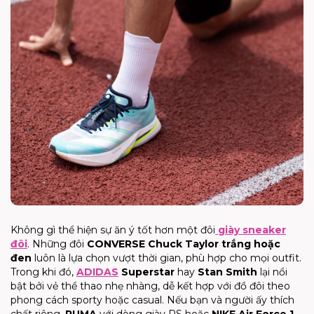
Không gì thể hiện sự ăn ý tốt hơn một đôi
giày sneaker
đôi
. Những đôi
CONVERSE Chuck Taylor trắng hoặc
đen
luôn là lựa chọn vượt thời gian, phù hợp cho mọi outfit.
Trong khi đó,
ADIDAS
Superstar
hay
Stan Smith
lại nổi
bật bởi vẻ thể thao nhẹ nhàng, dễ kết hợp với đồ đôi theo
phong cách sporty hoặc casual. Nếu bạn và người ấy thích
chất riêng,
PUMA
với dòng giày RS hoặc
NIKE Air Force 1