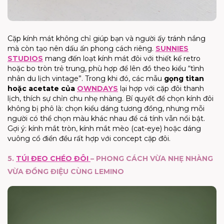
Cặp kính mát không chỉ giúp bạn và người ấy tránh nắng
mà còn tạo nên dấu ấn phong cách riêng.
SUNNIES
STUDIOS
mang đến loạt kính mát đôi với thiết kế retro
hoặc bo tròn trẻ trung, phù hợp để lên đồ theo kiểu “tình
nhân du lịch vintage”. Trong khi đó, các mẫu
gọng titan
hoặc acetate của
OWNDAYS
lại hợp với cặp đôi thanh
lịch, thích sự chỉn chu nhẹ nhàng. Bí quyết để chọn kính đôi
không bị phô là: chọn kiểu dáng tương đồng, nhưng mỗi
người có thể chọn màu khác nhau để cá tính vẫn nổi bật.
Gợi ý: kính mắt tròn, kính mắt mèo (cat-eye) hoặc dáng
vuông cổ điển đều rất hợp với concept cặp đôi.
5.
TÚI ĐEO CHÉO ĐÔI
– PHONG CÁCH VỪA NHẸ NHÀNG
VỪA ĐỒNG ĐIỆU CÙNG LEMINO