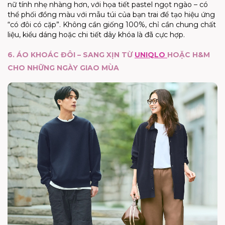
nữ tính nhẹ nhàng hơn, với họa tiết pastel ngọt ngào – có
thể phối đồng màu với mẫu túi của bạn trai để tạo hiệu ứng
“có đôi có cặp”. Không cần giống 100%, chỉ cần chung chất
liệu, kiểu dáng hoặc chi tiết dây khóa là đã cực hợp.
6. ÁO KHOÁC ĐÔI – SANG XỊN TỪ
UNIQLO
HOẶC H&M
CHO NHỮNG NGÀY GIAO MÙA