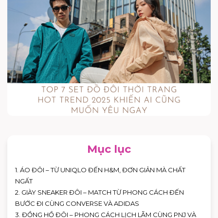
Mục lục
1. ÁO ĐÔI – TỪ UNIQLO ĐẾN H&M, ĐƠN GIẢN MÀ CHẤT
NGẤT
2. GIÀY SNEAKER ĐÔI – MATCH TỪ PHONG CÁCH ĐẾN
BƯỚC ĐI CÙNG CONVERSE VÀ ADIDAS
3. ĐỒNG HỒ ĐÔI – PHONG CÁCH LỊCH LÃM CÙNG PNJ VÀ