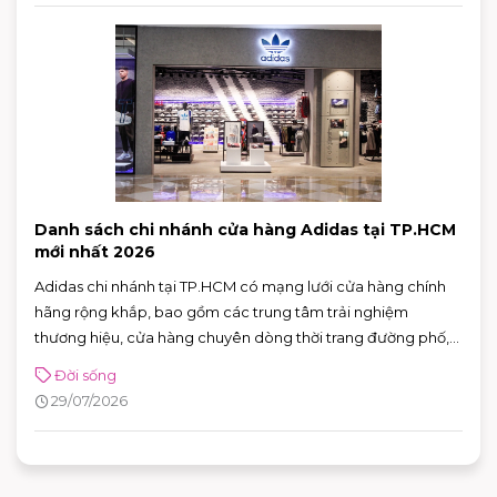
Danh sách chi nhánh cửa hàng Adidas tại TP.HCM
mới nhất 2026
Adidas chi nhánh tại TP.HCM có mạng lưới cửa hàng chính
hãng rộng khắp, bao gồm các trung tâm trải nghiệm
thương hiệu, cửa hàng chuyên dòng thời trang đường phố,
đồ thể thao với nhiều ưu đãi hấp dẫn. Nhờ sự đa dạng về mô
Đời sống
hình và vị trí thuận tiện, khách hàng có thể dễ dàng tìm được
29/07/2026
adidas chi nhánh phù hợp để mua sắm và trải nghiệm các
sản phẩm mới nhất của thương hiệu.