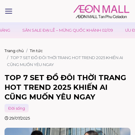
SALE ĐẠI LỄ – MỪNG QUỐC KHÁNH 02/09
ƯU ĐÃI WAON TẠI AE
Trang chủ
Tin tức
TOP 7 SET ĐỒ ĐÔI THỜI TRANG HOT TREND 2025 KHIẾN AI
CŨNG MUỐN YÊU NGAY
TOP 7 SET ĐỒ ĐÔI THỜI TRANG
HOT TREND 2025 KHIẾN AI
CŨNG MUỐN YÊU NGAY
Đời sống
29/07/2025