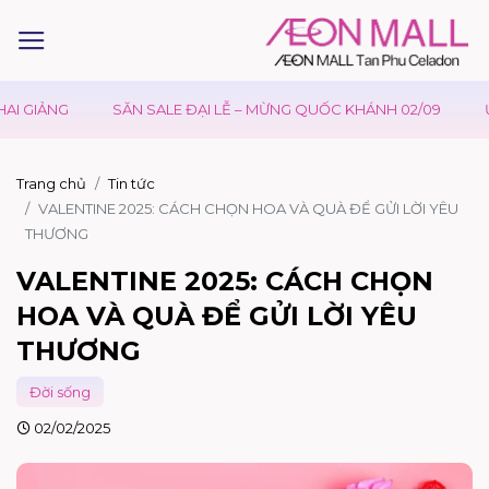
SĂN SALE ĐẠI LỄ – MỪNG QUỐC KHÁNH 02/09
ƯU ĐÃI W
Trang chủ
Tin tức
VALENTINE 2025: CÁCH CHỌN HOA VÀ QUÀ ĐỂ GỬI LỜI YÊU
THƯƠNG
VALENTINE 2025: CÁCH CHỌN
HOA VÀ QUÀ ĐỂ GỬI LỜI YÊU
THƯƠNG
Đời sống
02/02/2025