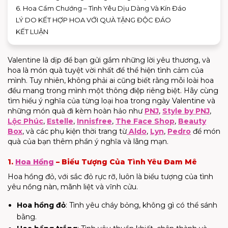
6. Hoa Cẩm Chướng – Tình Yêu Dịu Dàng Và Kín Đáo
LÝ DO KẾT HỢP HOA VỚI QUÀ TẶNG ĐỘC ĐÁO
KẾT LUẬN
Valentine là dịp để bạn gửi gắm những lời yêu thương, và
hoa là món quà tuyệt vời nhất để thể hiện tình cảm của
mình. Tuy nhiên, không phải ai cũng biết rằng mỗi loài hoa
đều mang trong mình một thông điệp riêng biệt. Hãy cùng
tìm hiểu ý nghĩa của từng loại hoa trong ngày Valentine và
những món quà đi kèm hoàn hảo như
PNJ
,
Style by PNJ
,
Lộc Phúc
,
Estelle
,
Innisfree
,
The Face Shop
,
Beauty
Box
, và các phụ kiện thời trang từ
Aldo
,
Lyn
,
Pedro
để món
quà của bạn thêm phần ý nghĩa và lãng mạn.
1.
Hoa Hồng
– Biểu Tượng Của Tình Yêu Đam Mê
Hoa hồng đỏ, với sắc đỏ rực rỡ, luôn là biểu tượng của tình
yêu nồng nàn, mãnh liệt và vĩnh cửu.
Hoa hồng đỏ
: Tình yêu cháy bỏng, không gì có thể sánh
bằng.