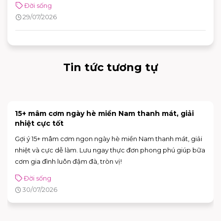
Đời sống
hình và vị trí thuận tiện, khách hàng có thể dễ dàng tìm được
29/07/2026
adidas chi nhánh phù hợp để mua sắm và trải nghiệm các
sản phẩm mới nhất của thương hiệu.
Tin tức tương tự
15+ mâm cơm ngày hè miền Nam thanh mát, giải
nhiệt cực tốt
Gợi ý 15+ mâm cơm ngon ngày hè miền Nam thanh mát, giải
nhiệt và cực dễ làm. Lưu ngay thực đơn phong phú giúp bữa
cơm gia đình luôn đậm đà, tròn vị!
Đời sống
30/07/2026