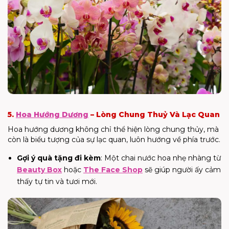
5.
Hoa Hướng Dương
– Lòng Chung Thuỷ Và Lạc Quan
Hoa hướng dương không chỉ thể hiện lòng chung thủy, mà
còn là biểu tượng của sự lạc quan, luôn hướng về phía trước.
Gợi ý quà tặng đi kèm
: Một chai nước hoa nhẹ nhàng từ
Beauty Box
hoặc
The Face Shop
sẽ giúp người ấy cảm
thấy tự tin và tươi mới.