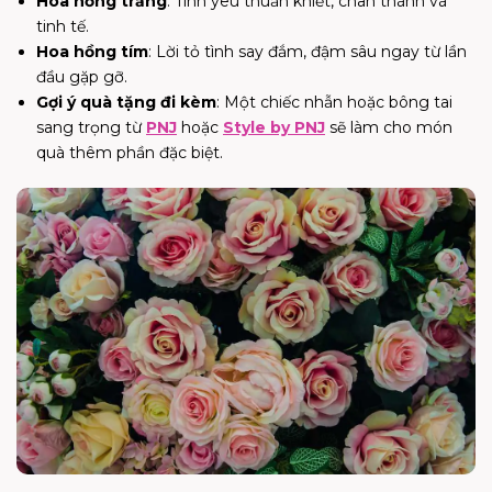
Hoa hồng trắng
: Tình yêu thuần khiết, chân thành và
tinh tế.
Hoa hồng tím
: Lời tỏ tình say đắm, đậm sâu ngay từ lần
đầu gặp gỡ.
Gợi ý quà tặng đi kèm
: Một chiếc nhẫn hoặc bông tai
sang trọng từ
PNJ
hoặc
Style by PNJ
sẽ làm cho món
quà thêm phần đặc biệt.