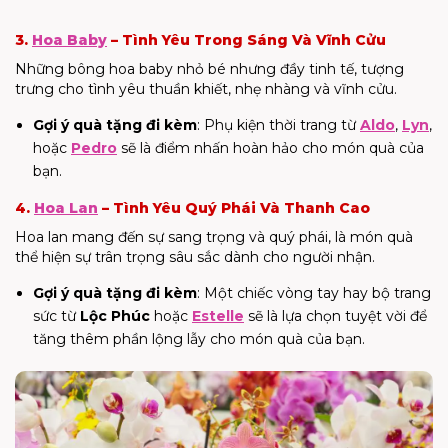
3.
Hoa Baby
– Tình Yêu Trong Sáng Và Vĩnh Cửu
Những bông hoa baby nhỏ bé nhưng đầy tinh tế, tượng
trưng cho tình yêu thuần khiết, nhẹ nhàng và vĩnh cửu.
Gợi ý quà tặng đi kèm
: Phụ kiện thời trang từ
Aldo
,
Lyn
,
hoặc
Pedro
sẽ là điểm nhấn hoàn hảo cho món quà của
bạn.
4.
Hoa Lan
– Tình Yêu Quý Phái Và Thanh Cao
Hoa lan mang đến sự sang trọng và quý phái, là món quà
thể hiện sự trân trọng sâu sắc dành cho người nhận.
Gợi ý quà tặng đi kèm
: Một chiếc vòng tay hay bộ trang
sức từ
Lộc Phúc
hoặc
Estelle
sẽ là lựa chọn tuyệt vời để
tăng thêm phần lộng lẫy cho món quà của bạn.