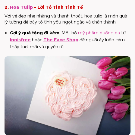
2.
Hoa Tulip
– Lời Tỏ Tình Tinh Tế
Với vẻ đẹp nhẹ nhàng và thanh thoát, hoa tulip là món quà
lý tưởng để bày tỏ tình yêu ngọt ngào và chân thành.
Gợi ý quà tặng đi kèm
: Một bộ
mỹ phẩm dưỡng da
từ
Innisfree
hoặc
The Face Shop
để người ấy luôn cảm
thấy tươi mới và quyến rũ.