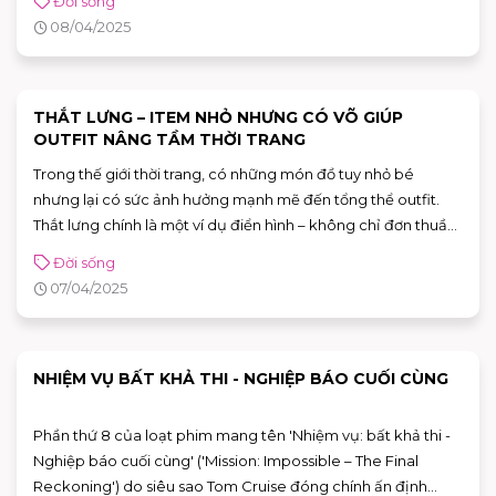
Đời sống
nhân như thiền, đọc sách, nghe nhạc, viết nhật ký hay chăm
08/04/2025
sóc bản thân để lấy lại sự cân bằng nội tâm.
THẮT LƯNG – ITEM NHỎ NHƯNG CÓ VÕ GIÚP
OUTFIT NÂNG TẦM THỜI TRANG
Trong thế giới thời trang, có những món đồ tuy nhỏ bé
nhưng lại có sức ảnh hưởng mạnh mẽ đến tổng thể outfit.
Thắt lưng chính là một ví dụ điển hình – không chỉ đơn thuần
là phụ kiện giữ trang phục đúng form, mà còn là “vũ khí thời
Đời sống
trang” giúp bạn thể hiện phong cách, cá tính và gu thẩm mỹ
07/04/2025
riêng.
NHIỆM VỤ BẤT KHẢ THI - NGHIỆP BÁO CUỐI CÙNG
Phần thứ 8 của loạt phim mang tên 'Nhiệm vụ: bất khả thi -
Nghiệp báo cuối cùng' ('Mission: Impossible – The Final
Reckoning') do siêu sao Tom Cruise đóng chính ấn định