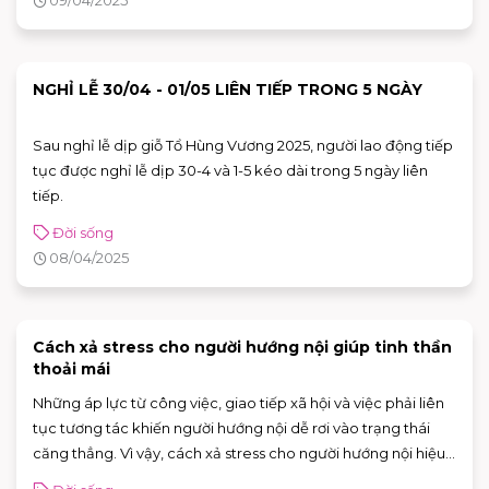
những địa điểm ưa thích của team yêu thích sự mạnh mẽ,
đậm đà trong ẩm thực!
NGHỈ LỄ 30/04 - 01/05 LIÊN TIẾP TRONG 5 NGÀY
Sau nghỉ lễ dịp giỗ Tổ Hùng Vương 2025, người lao động tiếp
tục được nghỉ lễ dịp 30-4 và 1-5 kéo dài trong 5 ngày liên
tiếp.
Đời sống
08/04/2025
Cách xả stress cho người hướng nội giúp tinh thần
thoải mái
Những áp lực từ công việc, giao tiếp xã hội và việc phải liên
tục tương tác khiến người hướng nội dễ rơi vào trạng thái
căng thẳng. Vì vậy, cách xả stress cho người hướng nội hiệu
quả nhất là ưu tiên các hoạt động yên tĩnh, mang tính cá