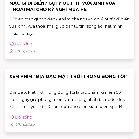
MẶC GÌ ĐI BIỂN? GỢI Ý OUTFIT VỪA XINH VỪA
THOẢI MÁI CHO KỲ NGHỈ MÙA HÈ
Đi biển mặc gì cho đẹp? Khám phá ngay 5 gợi ý outfit đi biển
vừa xinh, vừa thoải mái giúp bạn tự tin “sống ảo” hết mình
mùa hè này!
Đời sống
14/04/2025
XEM PHIM "ĐỊA ĐẠO MẶT TRỜI TRONG BÓNG TỐI"
Địa Đạo: Mặt Trời Trong Bóng Tối là tác phẩm kỉ niệm 50
năm ngày giải phóng miền Nam, thống nhất đất nước, đúc
kết tâm huyết hơn 10 năm của đạo diễn kiêm biên kịch Bùi
Thạc Chuyên.
Đời sống
13/04/2025