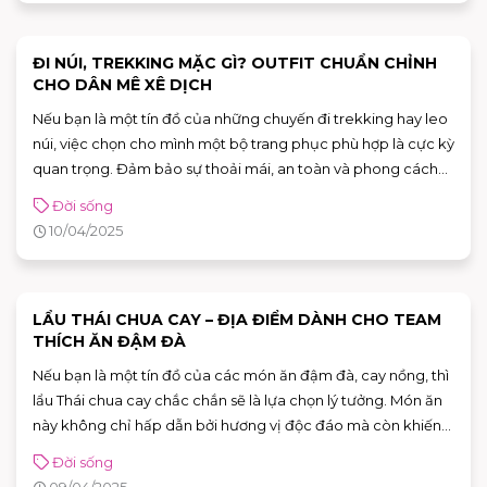
cả phải chăng tại các khu vực gần trường học và các khu
trung tâm.
ĐI NÚI, TREKKING MẶC GÌ? OUTFIT CHUẨN CHỈNH
CHO DÂN MÊ XÊ DỊCH
Nếu bạn là một tín đồ của những chuyến đi trekking hay leo
núi, việc chọn cho mình một bộ trang phục phù hợp là cực kỳ
quan trọng. Đảm bảo sự thoải mái, an toàn và phong cách
trong suốt hành trình không chỉ giúp bạn tận hưởng chuyến
Đời sống
đi mà còn giúp bảo vệ sức khỏe của bạn trước những điều
10/04/2025
kiện khắc nghiệt. Vậy đi núi, trekking mặc gì để có một outfit
vừa đẹp vừa tiện lợi? Cùng khám phá ngay dưới đây!
LẨU THÁI CHUA CAY – ĐỊA ĐIỂM DÀNH CHO TEAM
THÍCH ĂN ĐẬM ĐÀ
Nếu bạn là một tín đồ của các món ăn đậm đà, cay nồng, thì
lẩu Thái chua cay chắc chắn sẽ là lựa chọn lý tưởng. Món ăn
này không chỉ hấp dẫn bởi hương vị độc đáo mà còn khiến
bất kỳ ai cũng phải xuýt xoa ngay từ lần đầu thưởng thức.
Đời sống
Hãy cùng tìm hiểu lý do tại sao lẩu Thái chua cay là một trong
09/04/2025