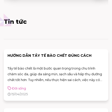
Tin tức
HƯỚNG DẪN TẨY TẾ BÀO CHẾT ĐÚNG CÁCH
Tẩy tế bào chết là một bước quan trọng trong chu trình
chăm sóc da, giúp da sáng mịn, sạch sâu và hấp thụ dưỡng
chất tốt hơn. Tuy nhiên, nếu thực hiện sai cách, việc này có
thể khiến da bị mỏng, kích ứng, thậm chí tổn thương nghiêm
Đời sống
trọng. Vậy tẩy tế bào chết như thế nào để không làm tổn
15/04/2025
thương da? Hãy cùng tìm hiểu ngay sau đây!