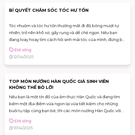
BÍ QUYẾT CHĂM SÓC TÓC HƯ TỔN
Tóc nhuộm và tóc hư tổn thường mất đi độ bóng mượt tự
nhiên, trở nên khô xơ, gãy rụng và dễ chẻ ngọn. Nếu bạn
đang loay hoay tìm cách hồi sinh mái tóc của mình, đừng bỏ
qua những bí quyết chăm sóc tóc sau đây – giúp mái tóc
Đời sống
không chỉ phục hồi mà còn bóng khỏe, mềm mượt như
12/04/2025
chưa từng qua hóa chất.
TOP MÓN NƯỚNG HÀN QUỐC GIÁ SINH VIÊN
KHÔNG THỂ BỎ LỠ!
Nếu bạn là một tín đồ của ẩm thực Hàn Quốc và đang tìm
kiếm một địa điểm vừa ngon lại vừa tiết kiệm cho những
buổi tụ tập cùng bạn bè, thì các món nướng Hàn Quốc với
mức giá sinh viên chính là lựa chọn hoàn hảo. Đặc biệt, bạn
Đời sống
sẽ không thể bỏ qua những nhà hàng chuyên món nướng
11/04/2025
Hàn Quốc với hương vị tuyệt vời, không gian thoải mái và giá