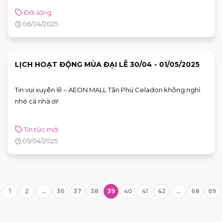
ngày ra mắt tại Việt Nam.
Đời sống
06/04/2025
LỊCH HOẠT ĐỘNG MÙA ĐẠI LỄ 30/04 - 01/05/2025
Tin vui xuyên lễ – AEON MALL Tân Phú Celadon không nghỉ
nhé cả nhà ơi!
Tin tức mới
05/04/2025
1
2
...
36
37
38
39
40
41
42
...
68
69