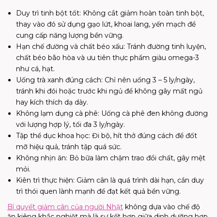
Duy trì tinh bột tốt: Không cắt giảm hoàn toàn tinh bột,
thay vào đó sử dụng gạo lứt, khoai lang, yến mạch để
cung cấp năng lượng bền vững.
Hạn chế đường và chất béo xấu: Tránh đường tinh luyện,
chất béo bão hòa và ưu tiên thực phẩm giàu omega-3
như cá, hạt.
Uống trà xanh đúng cách: Chỉ nên uống 3 – 5 ly/ngày,
tránh khi đói hoặc trước khi ngủ để không gây mất ngủ
hay kích thích dạ dày.
Không lạm dụng cà phê: Uống cà phê đen không đường
với lượng hợp lý, tối đa 3 ly/ngày.
Tập thể dục khoa học: Đi bộ, hít thở đúng cách để đốt
mỡ hiệu quả, tránh tập quá sức.
Không nhịn ăn: Bỏ bữa làm chậm trao đổi chất, gây mệt
mỏi.
Kiên trì thực hiện: Giảm cân là quá trình dài hạn, cần duy
trì thói quen lành mạnh để đạt kết quả bền vững.
Bí quyết giảm cân của người Nhật
không dựa vào chế độ
ăn kiêng khắc nghiệt mà là sự kết hợp giữa dinh dưỡng hợp