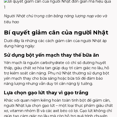
Người Nhật chú trọng cân bằng năng lượng nạp vào và
tiêu hao
Bí quyết giảm cân của người Nhật
Dưới đây là những các cách giảm cân của người Nhật áp
dụng hàng ngày:
Sử dụng bột yến mạch thay thế bữa ăn
Yến mạch là nguồn carbohydrate có chỉ số đường huyết
thấp, giàu chất xơ hòa tan giúp duy trì cảm giác no lâu, hỗ
trợ kiểm soát cân nặng. Phụ nữ Nhật thường sử dụng bột
yến mạch thay cho bữa sáng hoặc bữa tối để đảm bảo
năng lượng nhưng vẫn duy trì cân nặng lý tưởng.
Lựa chọn gạo lứt thay vì gạo trắng
Khác với quan niệm kiêng hoàn toàn tinh bột để giảm cân,
người Nhật lựa chọn gạo lứt – một loại thực phẩm giàu chất
xơ, vitamin nhóm B và các axit béo có lợi. Gạo lứt không chỉ
giúp tạo cảm giác no lâu mà còn hỗ trợ quá trình chuyển