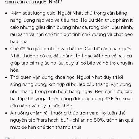
giảm cân của người Nhật?
Kiểm soát lượng calo: Người Nhật chú trọng cân bằng
năng lượng nạp vào và tiêu hao. Họ ưu tiên thực phẩm ít
calo nhưng giàu dinh dưỡng như cá, rong biển, đậu nành,
rau xanh và hạn chế tinh bột tinh chế, đường và chất béo
bão hòa.
Chế độ ăn giàu protein và chất xơ: Các bữa ăn của người
Nhật thường có cá, đậu nành, thịt nạc kết hợp với rau củ
giúp tạo cảm giác no lâu, duy trì cơ bắp và hỗ trợ chuyển
hóa.
Thói quen vận động khoa học: Người Nhật duy trì lối
sống năng động, kết hợp đi bộ, leo cầu thang, vận động
nhẹ nhàng trong sinh hoạt hằng ngày. Bên cạnh đó, các
bài tập thở, yoga, thiền cũng được áp dụng để kiểm soát
cân nặng và duy trì sức khỏe.
Ăn uống chậm rãi, thưởng thức trọn vẹn: Họ tuân thủ
nguyên tắc "hara hachi bu" – chỉ ăn no 80%, tránh ăn quá
mức để hạn chế tích trữ mỡ thừa.