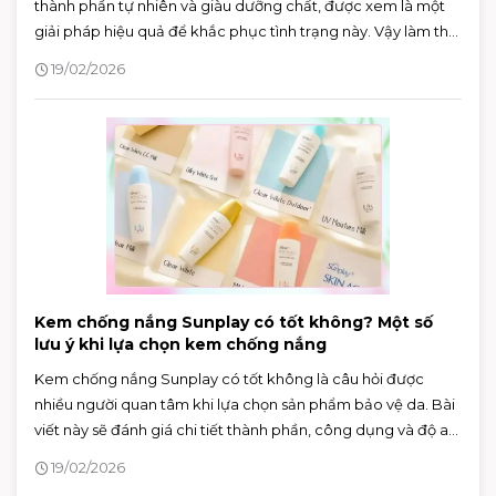
thành phần tự nhiên và giàu dưỡng chất, được xem là một
giải pháp hiệu quả để khắc phục tình trạng này. Vậy làm thế
nào để dưỡng da khô bằng dầu dừa đúng cách và hiệu
19/02/2026
quả?
Kem chống nắng Sunplay có tốt không? Một số
lưu ý khi lựa chọn kem chống nắng
Kem chống nắng Sunplay có tốt không là câu hỏi được
nhiều người quan tâm khi lựa chọn sản phẩm bảo vệ da. Bài
viết này sẽ đánh giá chi tiết thành phần, công dụng và độ an
toàn của một số dòng kem chống nắng Sunplay, giúp bạn
19/02/2026
đưa ra quyết định phù hợp với làn da của mình.