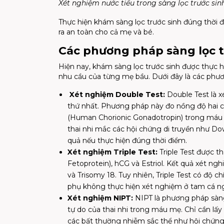
Xét nghiệm nước tiểu trong sàng lọc trước sin
Thực hiện khám sàng lọc trước sinh đúng thời 
ra an toàn cho cả mẹ và bé.
Các phương pháp sàng lọc t
Hiện nay, khám sàng lọc trước sinh được thực 
nhu cầu của từng mẹ bầu. Dưới đây là các phư
Xét nghiệm Double Test:
Double Test là 
thứ nhất. Phương pháp này đo nồng độ hai 
(Human Chorionic Gonadotropin) trong máu m
thai nhi mắc các hội chứng di truyền như Do
quả nếu thực hiện đúng thời điểm.
Xét nghiệm Triple Test:
Triple Test được t
Fetoprotein), hCG và Estriol. Kết quả xét n
và Trisomy 18. Tuy nhiên, Triple Test có độ
phụ không thực hiện xét nghiệm ở tam cá ng
Xét nghiệm NIPT:
NIPT là phương pháp sàng
tự do của thai nhi trong máu mẹ. Chỉ cần lấ
các bất thường nhiễm sắc thể như hội chứng