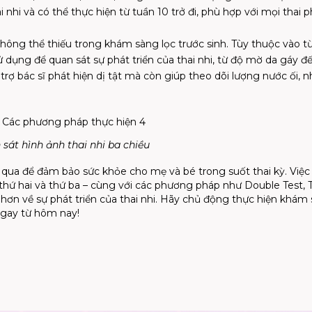
 nhi và có thể thực hiện từ tuần 10 trở đi, phù hợp với mọi thai p
không thể thiếu trong khám sàng lọc trước sinh. Tùy thuộc vào t
 dụng để quan sát sự phát triển của thai nhi, từ độ mờ da gáy đ
trợ bác sĩ phát hiện dị tật mà còn giúp theo dõi lượng nước ối, 
sát hình ảnh thai nhi ba chiều
 qua để đảm bảo sức khỏe cho mẹ và bé trong suốt thai kỳ. Việc
thứ hai và thứ ba – cùng với các phương pháp như Double Test, T
 hơn về sự phát triển của thai nhi. Hãy chủ động thực hiện khám
 ngay từ hôm nay!