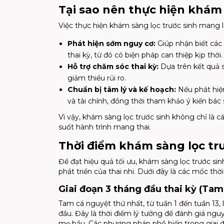
Tại sao nên thực hiện khám 
Việc thực hiện khám sàng lọc trước sinh mang lại
Phát hiện sớm nguy cơ:
Giúp nhận biết các 
thai kỳ, từ đó có biện pháp can thiệp kịp thời.
Hỗ trợ chăm sóc thai kỳ:
Dựa trên kết quả s
giảm thiểu rủi ro.
Chuẩn bị tâm lý và kế hoạch:
Nếu phát hiện
và tài chính, đồng thời tham khảo ý kiến bác s
Vì vậy, khám sàng lọc trước sinh không chỉ là 
suốt hành trình mang thai.
Thời điểm khám sàng lọc tr
Để đạt hiệu quả tối ưu, khám sàng lọc trước si
phát triển của thai nhi. Dưới đây là các mốc thờ
Giai đoạn 3 tháng đầu thai kỳ (Tam
Tam cá nguyệt thứ nhất, từ tuần 1 đến tuần 13,
đầu. Đây là thời điểm lý tưởng để đánh giá ngu
mẹ bầu. Các phương pháp phổ biến trong giai 