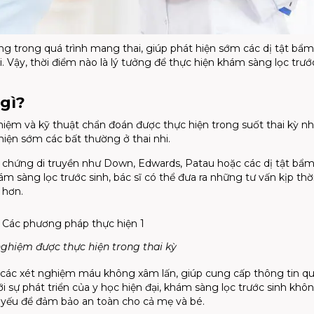
g trong quá trình mang thai, giúp phát hiện sớm các dị tật bẩm
i. Vậy, thời điểm nào là lý tưởng để thực hiện khám sàng lọc trướ
 gì?
ghiệm và kỹ thuật chẩn đoán được thực hiện trong suốt thai kỳ 
hiện sớm các bất thường ở thai nhi.
chứng di truyền như Down, Edwards, Patau hoặc các dị tật bẩm
m sàng lọc trước sinh, bác sĩ có thể đưa ra những tư vấn kịp thời
 hơn.
nghiệm được thực hiện trong thai kỳ
 các xét nghiệm máu không xâm lấn, giúp cung cấp thông tin q
 sự phát triển của y học hiện đại, khám sàng lọc trước sinh khôn
 yếu để đảm bảo an toàn cho cả mẹ và bé.