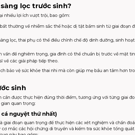
sàng lọc trước sinh?
 nhiều lợi ích vượt trội, bao gồm:
bất thường về nhiễm sắc thể hoặc dị tật bẩm sinh từ giai đoạn 
àng lọc, thai phụ có thể điều chỉnh chế độ dinh dưỡng, sinh hoạt
 vấn đề nghiêm trọng, gia đình có thể chuẩn bị trước về mặt ti
ĩ về các giải pháp tiếp theo.
cách bảo vệ sức khỏe thai nhi mà còn giúp mẹ bầu an tâm hơn tr
ước sinh
nh cần được thực hiện đúng thời điểm, tương ứng với từng giai đ
i gian quan trọng:
 cá nguyệt thứ nhất)
 là giai đoạn quan trọng để thực hiện các xét nghiệm và chẩn đo
y cơ mắc các hội chứng di truyền và kiểm tra sức khỏe tổng quát
đoạn này bao gồm: