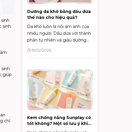
Dưỡng da khô bằng dầu dừa
thế nào cho hiệu quả?
 sinh
c sinh
Da khô luôn là nỗi ám ảnh của
nhiều người. Dầu dừa với thành
phần tự nhiên và giàu dưỡng
chất, được xem là một giải
19/02/2026
nhằm
pháp hiệu quả để khắc phục
tình trạng này. Vậy làm thế nào
để dưỡng da khô bằng dầu dừa
 sinh
đúng cách và hiệu quả?
, giúp
uan
Kem chống nắng Sunplay có
g chỉ
tốt không? Một số lưu ý khi
lựa chọn kem chống nắng