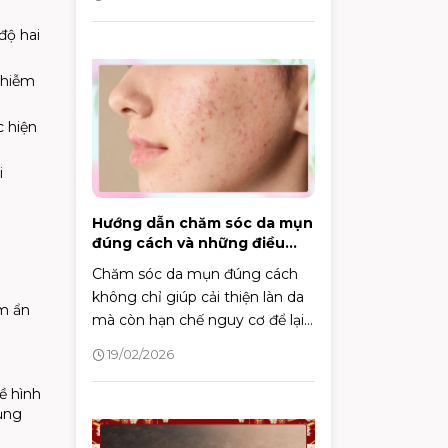
độ hai
 nhiễm
c hiện
i
Hướng dẫn chăm sóc da mụn
đúng cách và những điều
cần biết
Chăm sóc da mụn đúng cách
không chỉ giúp cải thiện làn da
ềm ẩn
mà còn hạn chế nguy cơ để lại
sẹo và vết thâm. Bài viết dưới
19/02/2026
đây sẽ mang đến góc nhìn
chuyên sâu cùng các bước
về hình
chăm sóc khoa học, hỗ trợ bạn
ụng
kiểm soát mụn hiệu quả và duy