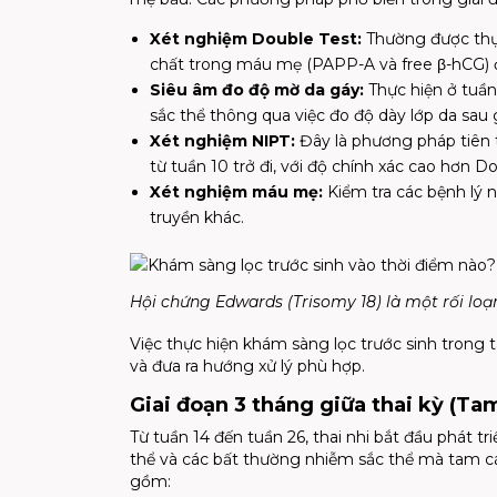
Xét nghiệm Double Test
:
Thường được thực
chất trong máu mẹ (PAPP-A và free β-hCG) 
Siêu âm đo độ mờ da gáy:
Thực hiện ở tuần
sắc thể thông qua việc đo độ dày lớp da sau g
Xét nghiệm NIPT:
Đây là phương pháp tiên t
từ tuần 10 trở đi, với độ chính xác cao hơn Do
Xét nghiệm máu mẹ:
Kiểm tra các bệnh lý n
truyền khác.
Hội chứng Edwards (Trisomy 18) là một rối loạ
Việc thực hiện khám sàng lọc trước sinh trong 
và đưa ra hướng xử lý phù hợp.
Giai đoạn 3 tháng giữa thai kỳ (Ta
Từ tuần 14 đến tuần 26, thai nhi bắt đầu phát tri
thể và các bất thường nhiễm sắc thể mà tam cá
gồm: