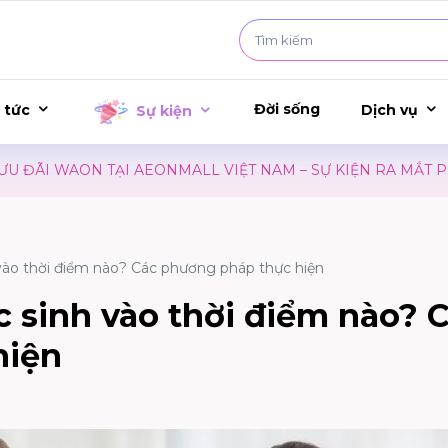
Đời sống
 tức
Dịch vụ
Sự kiện
AON TẠI AEONMALL VIỆT NAM – SỰ KIỆN RA MẮT PHIM CON
 vào thời điểm nào? Các phương pháp thực hiện
 sinh​ vào thời điểm nào? 
hiện