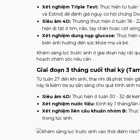
Xét nghiệm Triple Test:
Thực hiện từ tuần 
và Estriol) để đánh giá nguy cơ hội chứng Do
Siêu âm 4D
:
Thường thực hiện ở tuần 18 - 22
hiện dị tật ở tim, não, tay chân hoặc cột sống
Xét nghiệm dung nạp glucose:
Thực hiện 
biến ảnh hưởng đến sức khỏe mẹ và bé.
Khám sàng lọc trước sinh ở giai đoạn này rất qua
hoạch chăm sóc nếu cần.
Giai đoạn 3 tháng cuối thai kỳ (Ta
Từ tuần 27 đến khi sinh, thai nhi đã phát triển 
này là kiểm tra sự sẵn sàng cho quá trình sinh
Siêu âm 4D:
Thực hiện ở tuần 30 - 32 để kiểm 
Xét nghiệm nước tiểu:
Định kỳ 1 tháng/lần 
Xét nghiệm liên cầu khuẩn nhóm B:
Thực 
trong lúc sinh.