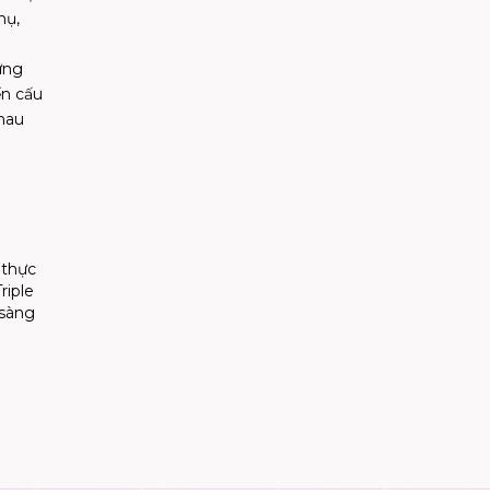
hụ,
ừng
ến cấu
nhau
 thực
riple
 sàng