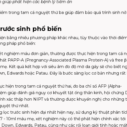
h giúp phát hiện các bệnh lý tiềm ẩn
điểm trong tam cá nguyệt thứ ba giúp đảm bảo quá trình sinh nở
rước sinh phổ biến
hiện bằng nhiều phương pháp khác nhau, tùy thuộc vào thời điể
ơng pháp phổ biến:
xét nghiệm máu đơn giản, thường được thực hiện trong tam cá 
chất PAPP-A (Pregnancy-Associated Plasma Protein-A) và free 
ẹ. Kết quả kết hợp với siêu âm đo độ mờ da gáy sẽ cho biết n
wn, Edwards hoặc Patau. Đây là bước sàng lọc cơ bản nhưng rất 
hực hiện trong tam cá nguyệt thứ hai, đo ba chỉ số AFP (Alpha-
ghiệm giúp đánh giá nguy cơ khuyết tật ống thần kinh, hội chứng
 chính xác thấp hơn NIPT và thường được khuyến nghị cho những t
uyệt thứ nhất.
 lọc trước sinh hiện đại nhất hiện nay, sử dụng kỹ thuật phân t
y 7 - 10ml máu mẹ, xét nghiệm này có thể phát hiện chính xác tớ
 Down, Edwards, Patau, cũng như các rối loạn giới tính hoặc mấ