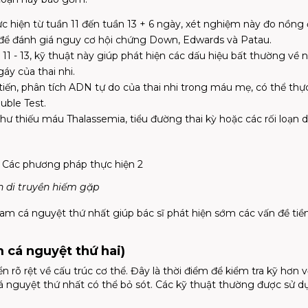
 hiện từ tuần 11 đến tuần 13 + 6 ngày, xét nghiệm này đo nồng 
để đánh giá nguy cơ hội chứng Down, Edwards và Patau.
 11 - 13, kỹ thuật này giúp phát hiện các dấu hiệu bất thường về
áy của thai nhi.
iến, phân tích ADN tự do của thai nhi trong máu mẹ, có thể thự
uble Test.
hư thiếu máu Thalassemia, tiểu đường thai kỳ hoặc các rối loạn d
n di truyền hiếm gặp
tam cá nguyệt thứ nhất giúp bác sĩ phát hiện sớm các vấn đề ti
m cá nguyệt thứ hai)
ển rõ rệt về cấu trúc cơ thể. Đây là thời điểm để kiểm tra kỹ hơn 
 nguyệt thứ nhất có thể bỏ sót. Các kỹ thuật thường được sử d