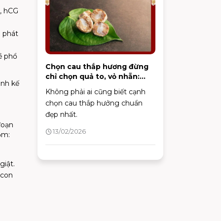
trì làn da khỏe mạnh lâu dài.
P, hCG
p phát
ề phổ
Chọn cau thắp hương đừng
chỉ chọn quả to, vỏ nhẵn:
ỉnh kế
Đây mới là 3 điểm cần nhìn,
Không phải ai cũng biết cạnh
chỉ người "sành" mới biết
chọn cau thắp hưởng chuẩn
đẹp nhất.
đoạn
13/02/2026
ồm:
giật.
 con