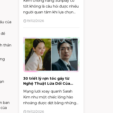
Kem chống nắng Sunplay có
tốt không là câu hỏi được nhiều
người quan tâm khi lựa chọn
sản phẩm bảo vệ da. Bài viết
19/02/2026
đầu của
này sẽ đánh giá chi tiết thành
phần, công dụng và độ an toàn
 để
của một số dòng kem chống
nắng Sunplay, giúp bạn đưa ra
nh thần
quyết định phù hợp với làn da
của mình.
ong
30 triết lý rợn tóc gáy từ
oạn
Nghệ Thuật Lừa Dối Của
Sarah
Mạng lưới xoay quanh Sarah
Kim như một chiếc lồng hào
án ban
nhoáng được dệt bằng những
 của
lời dối trá.
19/02/2026