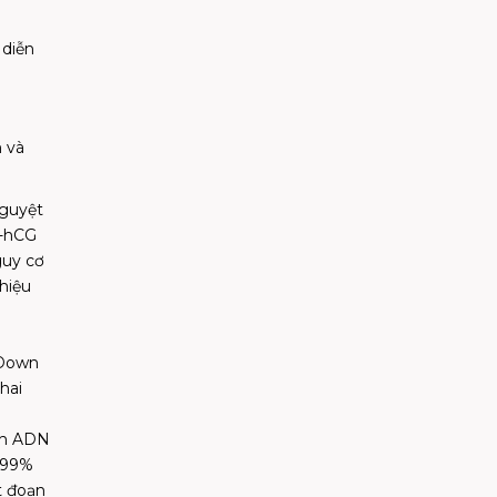
 diễn
m và
nguyệt
β-hCG
guy cơ
hiệu
 Down
hai
ích ADN
i 99%
t đoạn