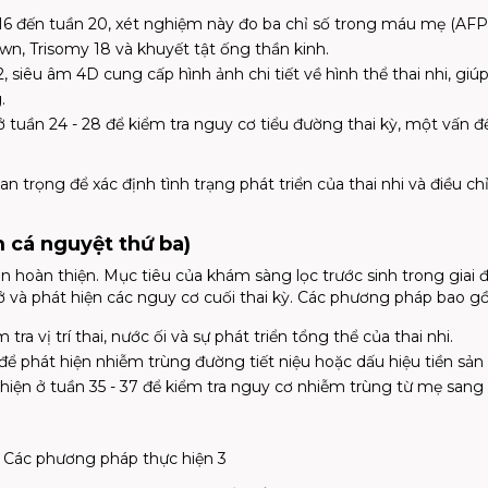
16 đến tuần 20, xét nghiệm này đo ba chỉ số trong máu mẹ (AF
wn, Trisomy 18 và khuyết tật ống thần kinh.
, siêu âm 4D cung cấp hình ảnh chi tiết về hình thể thai nhi, giú
.
ở tuần 24 - 28 để kiểm tra nguy cơ tiểu đường thai kỳ, một vấn đ
n trọng để xác định tình trạng phát triển của thai nhi và điều ch
m cá nguyệt thứ ba)
gần hoàn thiện. Mục tiêu của khám sàng lọc trước sinh trong giai 
 nở và phát hiện các nguy cơ cuối thai kỳ. Các phương pháp bao g
tra vị trí thai, nước ối và sự phát triển tổng thể của thai nhi.
để phát hiện nhiễm trùng đường tiết niệu hoặc dấu hiệu tiền sản 
hiện ở tuần 35 - 37 để kiểm tra nguy cơ nhiễm trùng từ mẹ sang