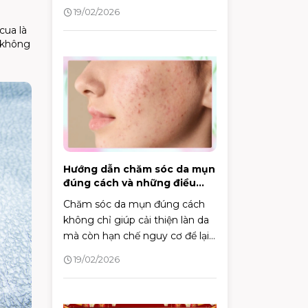
lời dối trá.
19/02/2026
cua là
ư không
Hướng dẫn chăm sóc da mụn
đúng cách và những điều
cần biết
Chăm sóc da mụn đúng cách
không chỉ giúp cải thiện làn da
mà còn hạn chế nguy cơ để lại
sẹo và vết thâm. Bài viết dưới
19/02/2026
đây sẽ mang đến góc nhìn
chuyên sâu cùng các bước
chăm sóc khoa học, hỗ trợ bạn