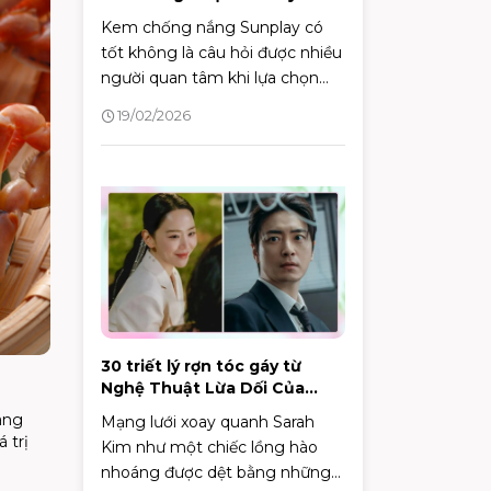
lựa chọn kem chống nắng
Kem chống nắng Sunplay có
tốt không là câu hỏi được nhiều
người quan tâm khi lựa chọn
sản phẩm bảo vệ da. Bài viết
19/02/2026
này sẽ đánh giá chi tiết thành
phần, công dụng và độ an toàn
của một số dòng kem chống
nắng Sunplay, giúp bạn đưa ra
quyết định phù hợp với làn da
của mình.
30 triết lý rợn tóc gáy từ
Nghệ Thuật Lừa Dối Của
Sarah
àng
Mạng lưới xoay quanh Sarah
 trị
Kim như một chiếc lồng hào
nhoáng được dệt bằng những