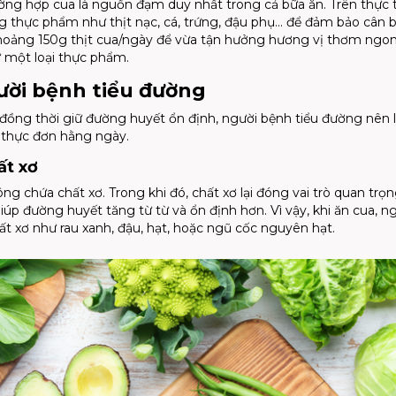
ường hợp cua là nguồn đạm duy nhất trong cả bữa ăn. Trên thực t
g thực phẩm như thịt nạc, cá, trứng, đậu phụ… để đảm bảo cân 
hoảng 150g thịt cua/ngày để vừa tận hưởng hương vị thơm ngo
từ một loại thực phẩm.
ười bệnh tiểu đường
à đồng thời giữ đường huyết ổn định, người bệnh tiểu đường nên 
 thực đơn hằng ngày.
ất xơ
 chứa chất xơ. Trong khi đó, chất xơ lại đóng vai trò quan trọ
iúp đường huyết tăng từ từ và ổn định hơn. Vì vậy, khi ăn cua, n
 xơ như rau xanh, đậu, hạt, hoặc ngũ cốc nguyên hạt.