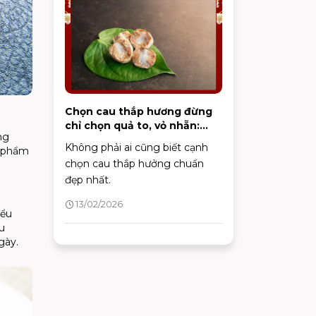
kiểm soát mụn hiệu quả và duy
trì làn da khỏe mạnh lâu dài.
Chọn cau thắp hương đừng
chỉ chọn quả to, vỏ nhẵn:
ng
Đây mới là 3 điểm cần nhìn,
Không phải ai cũng biết cạnh
c phẩm
chỉ người "sành" mới biết
chọn cau thắp hưởng chuẩn
đẹp nhất.
13/02/2026
iểu
u
gày.