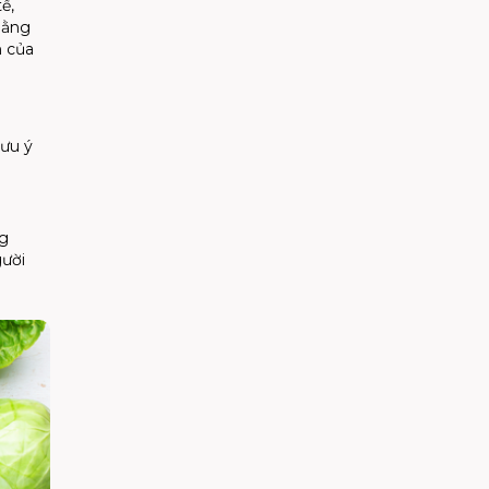
ế,
bằng
n của
lưu ý
ng
gười