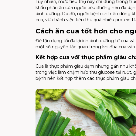
Tuy nhiên, mức tiêu thụ này chỉ đúng trong tr
khẩu phần ăn của người tiểu đường nên đa dạn
dinh dưỡng. Do đó, người bệnh chỉ nên dùng k
cua, vừa tránh việc tiêu thụ quá nhiều protein 
Cách ăn cua tốt hơn cho ng
Để tận dụng tối đa lợi ích dinh dưỡng từ cua v
một số nguyên tắc quan trọng khi đưa cua vào
Kết hợp cua với thực phẩm giàu ch
Cua là thực phẩm giàu đạm nhưng gần như không
trong việc làm chậm hấp thu glucose tại ruột, g
bệnh nên kết hợp thêm các thực phẩm giàu chất