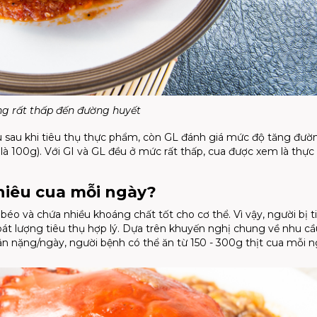
g rất thấp đến đường huyết
u sau khi tiêu thụ thực phẩm, còn GL đánh giá mức độ tăng đườ
là 100g). Với GI và GL đều ở mức rất thấp, cua được xem là thự
hiêu cua mỗi ngày?
éo và chứa nhiều khoáng chất tốt cho cơ thể. Vì vậy, người bị t
oát lượng tiêu thụ hợp lý. Dựa trên khuyến nghị chung về nhu cầ
cân nặng/ngày, người bệnh có thể ăn từ 150 - 300g thịt cua mỗi n