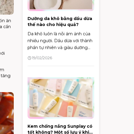
Dưỡng da khô bằng dầu dừa
món ăn
thế nào cho hiệu quả?
ta cần
Da khô luôn là nỗi ám ảnh của
nhiều người. Dầu dừa với thành
phần tự nhiên và giàu dưỡng
với
chất, được xem là một giải
19/02/2026
pháp hiệu quả để khắc phục
tình trạng này. Vậy làm thế nào
àm
để dưỡng da khô bằng dầu dừa
 tăng
đúng cách và hiệu quả?
Kem chống nắng Sunplay có
tốt không? Một số lưu ý khi