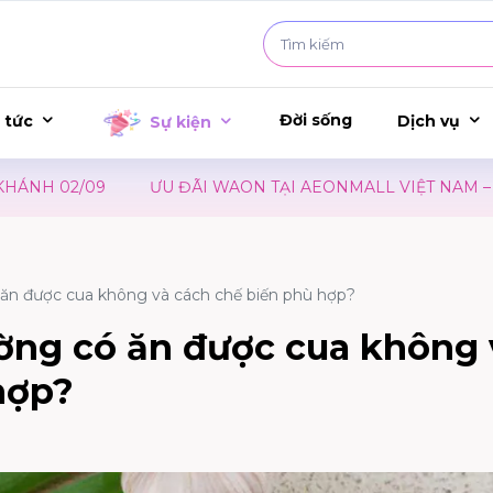
Đời sống
 tức
Dịch vụ
Sự kiện
U ĐÃI WAON TẠI AEONMALL VIỆT NAM – SỰ KIỆN RA MẮT P
ăn được cua không​ và cách chế biến phù hợp?
ờng có ăn được cua không​ 
hợp?