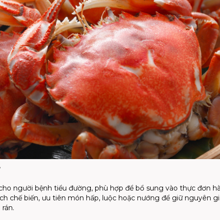
?
ốt cho người bệnh tiểu đường, phù hợp để bổ sung vào thực đơn h
ch chế biến, ưu tiên món hấp, luộc hoặc nướng để giữ nguyên giá
 rán.