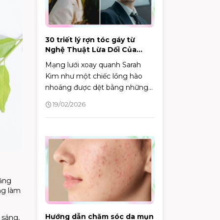
30 triết lý rợn tóc gáy từ
Nghệ Thuật Lừa Dối Của
Sarah
Mạng lưới xoay quanh Sarah
Kim như một chiếc lồng hào
nhoáng được dệt bằng những
lời dối trá.
19/02/2026
năng
ng làm
Hướng dẫn chăm sóc da mụn
 sáng,