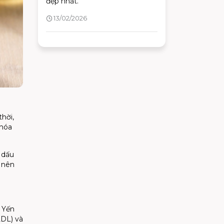
đẹp nhất.
13/02/2026
hời,
 hóa
 dấu
g nên
. Yến
DL) và