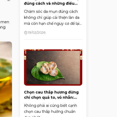
đúng cách và những điều
cần biết
Chăm sóc da mụn đúng cách
không chỉ giúp cải thiện làn da
, men
mà còn hạn chế nguy cơ để lại
ụng
sẹo và vết thâm. Bài viết dưới
19/02/2026
đây sẽ mang đến góc nhìn
chuyên sâu cùng các bước
chăm sóc khoa học, hỗ trợ bạn
kiểm soát mụn hiệu quả và duy
trì làn da khỏe mạnh lâu dài.
Chọn cau thắp hương đừng
chỉ chọn quả to, vỏ nhẵn:
Đây mới là 3 điểm cần nhìn,
Không phải ai cũng biết cạnh
chỉ người "sành" mới biết
chọn cau thắp hưởng chuẩn