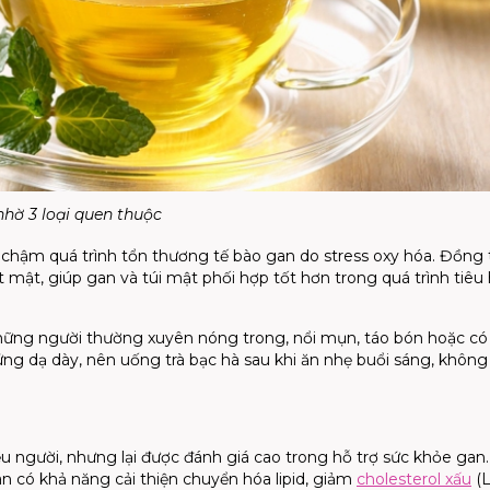
hờ 3 loại quen thuộc
 chậm quá trình tổn thương tế bào gan do stress oxy hóa. Đồng t
ết mật, giúp gan và túi mật phối hợp tốt hơn trong quá trình tiêu
 những người thường xuyên nóng trong, nổi mụn, táo bón hoặc có
 ứng dạ dày, nên uống trà bạc hà sau khi ăn nhẹ buổi sáng, khôn
u người, nhưng lại được đánh giá cao trong hỗ trợ sức khỏe gan
n có khả năng cải thiện chuyển hóa lipid, giảm
cholesterol xấu
(L