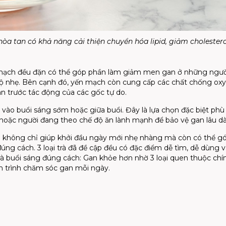
òa tan có khả năng cải thiện chuyển hóa lipid, giảm cholestero
 mạch đều đặn có thể góp phần làm giảm men gan ở những ngườ
ộ nhẹ. Bên cạnh đó, yến mạch còn cung cấp các chất chống oxy
n trước tác động của các gốc tự do.
 vào buổi sáng sớm hoặc giữa buổi. Đây là lựa chọn đặc biệt phù
 hoặc người đang theo chế độ ăn lành mạnh để bảo vệ gan lâu dà
áng không chỉ giúp khởi đầu ngày mới nhẹ nhàng mà còn có thể g
ng cách. 3 loại trà đã đề cập đều có đặc điểm dễ tìm, dễ dùng v
rà buổi sáng đúng cách: Gan khỏe hơn nhờ 3 loại quen thuộc chín
h trình chăm sóc gan mỗi ngày.