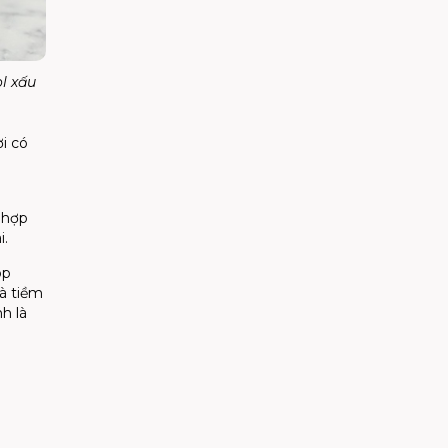
l xấu
i có
 hợp
i.
óp
à tiềm
h là