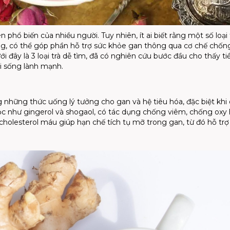
phổ biến của nhiều người. Tuy nhiên, ít ai biết rằng một số loại 
ng, có thể góp phần hỗ trợ sức khỏe gan thông qua cơ chế chốn
ới đây là 3 loại trà dễ tìm, đã có nghiên cứu bước đầu cho thấy t
ối sống lành mạnh.
 những thức uống lý tưởng cho gan và hệ tiêu hóa, đặc biệt khi
ọc như gingerol và shogaol, có tác dụng chống viêm, chống oxy
và cholesterol máu giúp hạn chế tích tụ mỡ trong gan, từ đó hỗ trợ