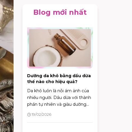
Blog mới nhất
Dưỡng da khô bằng dầu dừa
thế nào cho hiệu quả?
Da khô luôn là nỗi ám ảnh của
nhiều người. Dầu dừa với thành
phần tự nhiên và giàu dưỡng
chất, được xem là một giải
19/02/2026
pháp hiệu quả để khắc phục
tình trạng này. Vậy làm thế nào
để dưỡng da khô bằng dầu dừa