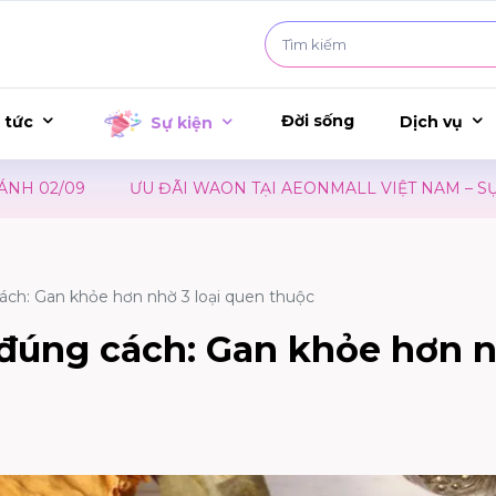
Đời sống
 tức
Dịch vụ
Sự kiện
U ĐÃI WAON TẠI AEONMALL VIỆT NAM – SỰ KIỆN RA MẮT P
ách: Gan khỏe hơn nhờ 3 loại quen thuộc
 đúng cách: Gan khỏe hơn 