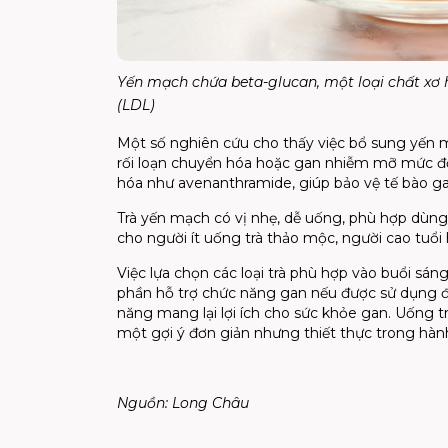
Yến mạch chứa beta-glucan, một loại chất xơ h
(LDL)
Một số nghiên cứu cho thấy việc bổ sung yến
rối loạn chuyển hóa hoặc gan nhiễm mỡ mức đ
hóa như avenanthramide, giúp bảo vệ tế bào ga
Trà yến mạch có vị nhẹ, dễ uống, phù hợp dùng
cho người ít uống trà thảo mộc, người cao tuổi
Việc lựa chọn các loại trà phù hợp vào buổi s
phần hỗ trợ chức năng gan nếu được sử dụng đú
năng mang lại lợi ích cho sức khỏe gan. Uống t
một gợi ý đơn giản nhưng thiết thực trong hàn
Nguồn: Long Châu