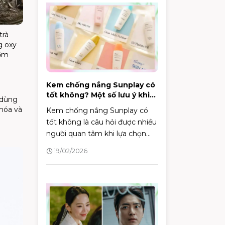
đúng cách và hiệu quả?
trà
g oxy
iềm
Kem chống nắng Sunplay có
tốt không? Một số lưu ý khi
 dùng
lựa chọn kem chống nắng
 hóa và
Kem chống nắng Sunplay có
tốt không là câu hỏi được nhiều
người quan tâm khi lựa chọn
sản phẩm bảo vệ da. Bài viết
19/02/2026
này sẽ đánh giá chi tiết thành
phần, công dụng và độ an toàn
của một số dòng kem chống
nắng Sunplay, giúp bạn đưa ra
quyết định phù hợp với làn da
của mình.