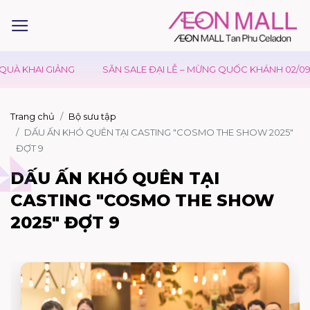
À KHAI GIẢNG
SĂN SALE ĐẠI LỄ – MỪNG QUỐC KHÁNH 02/09
Trang chủ
Bộ sưu tập
DẤU ẤN KHÓ QUÊN TẠI CASTING "COSMO THE SHOW 2025"
ĐỢT 9
DẤU ẤN KHÓ QUÊN TẠI
CASTING "COSMO THE SHOW
2025" ĐỢT 9