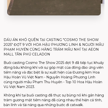
DẤU ẤN KHÓ QUÊN TẠI CASTING "COSMO THE SHOW
2025" ĐỢT 9 VỚI HOA HẬU PHƯƠNG LINH & NGƯỜI MẪU
PHẠM HUYỀN CÙNG HÀNG TRĂM MẪU NHÍ TẠI AEON
MALL TÂN PHÚ CELADON
Buổi casting Cosmo The Show 2025 đợt 9 đã tiếp tục khuấy
động bầu không khí với sự góp mặt của đông đảo ứng viên
tiềm năng và đặc biệt là sự xuất hiện của Đương kim Hoa
Hậu Hoàn Vũ Việt Nam - Nguyễn Hoàng Phương Linh
cùng người mẫu Phạm Thu Huyền - Top 10 Hoa Hậu Hoàn
Vũ Việt Nam 2023.
Không khí tại buổi casting đã thực sự bùng nổ khi gần hàng
trăm gương mặt tiềm năng đã cùng nhau thể hiện cá tính,
bản lĩnh và tài năng qua những bước đi catwalk.