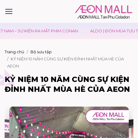
 NAM – SỰ KIỆN RA MẮT PHIM CONAN
ALDO | ĐÓN MÙA TỰU T
Trang chủ
Bộ sưu tập
KỶ NIỆM 10 NĂM CÙNG SỰ KIỆN ĐỈNH NHẤT MÙA HÈ CỦA
AEON
KỶ NIỆM 10 NĂM CÙNG SỰ KIỆN
ĐỈNH NHẤT MÙA HÈ CỦA AEON