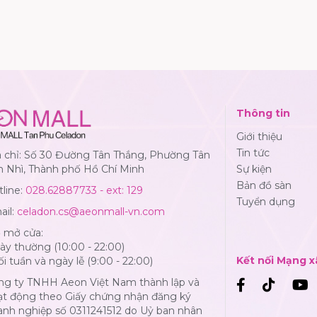
Thông tin
Giới thiệu
Tin tức
a chỉ: Số 30 Đường Tân Thắng, Phường Tân
n Nhì, Thành phố Hồ Chí Minh
Sự kiện
Bản đồ sàn
line:
028.62887733 - ext: 129
Tuyển dụng
ail:
celadon.cs@aeonmall-vn.com
ờ mở cửa:
y thường (10:00 - 22:00)
Kết nối Mạng x
i tuần và ngày lễ (9:00 - 22:00)
ng ty TNHH Aeon Việt Nam thành lập và
ạt động theo Giấy chứng nhận đăng ký
anh nghiệp số 0311241512 do Uỷ ban nhân