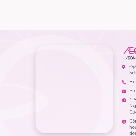
Đị
Sơ
Hot
Em
Gi
Ngà
Cuố
Cô
ho
do