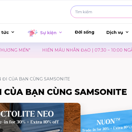
Đời sống
 tức
Dịch vụ
Sự kiện
MẾN"
HIẾN MÁU NHÂN ĐẠO | 07:30 ~ 10:00 NGÀY 25/08/
 ĐI CỦA BẠN CÙNG SAMSONITE
I CỦA BẠN CÙNG SAMSONITE