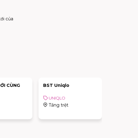
ới của
ỚI CÙNG
BST Uniqlo
COSPLAY 
UNIQLO
Sự kiện
Tầng trệt
AEON MA
Celadon