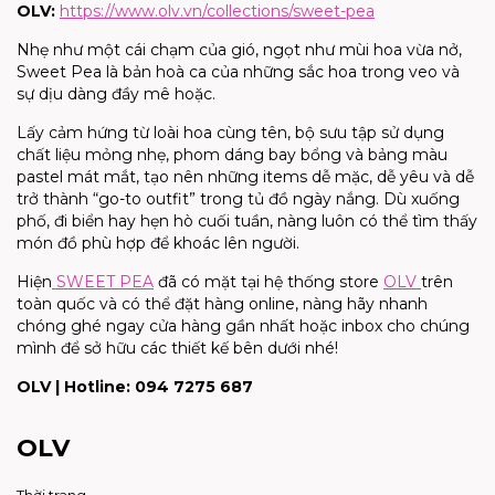
OLV:
https://www.olv.vn/collections/sweet-pea
Nhẹ như một cái chạm của gió, ngọt như mùi hoa vừa nở,
Sweet Pea là bản hoà ca của những sắc hoa trong veo và
sự dịu dàng đầy mê hoặc.
Lấy cảm hứng từ loài hoa cùng tên, bộ sưu tập sử dụng
chất liệu mỏng nhẹ, phom dáng bay bổng và bảng màu
pastel mát mắt, tạo nên những items dễ mặc, dễ yêu và dễ
trở thành “go-to outfit” trong tủ đồ ngày nắng. Dù xuống
phố, đi biển hay hẹn hò cuối tuần, nàng luôn có thể tìm thấy
món đồ phù hợp để khoác lên người.
Hiện
SWEET PEA
đã có mặt tại hệ thống store
OLV
trên
toàn quốc và có thể đặt hàng online, nàng hãy nhanh
chóng ghé ngay cửa hàng gần nhất hoặc inbox cho chúng
mình để sở hữu các thiết kế bên dưới nhé!
OLV | Hotline: 094 7275 687
OLV
Thời trang