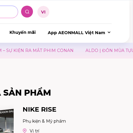
Khuyến mãi
App AEONMALL Việt Nam
 KIỆN RA MẮT PHIM CONAN
ALDO | ĐÓN MÙA TỰU TRƯ
Ả SẢN PHẨM
NIKE RISE
Phụ kiện & Mỹ phẩm
Vị trí