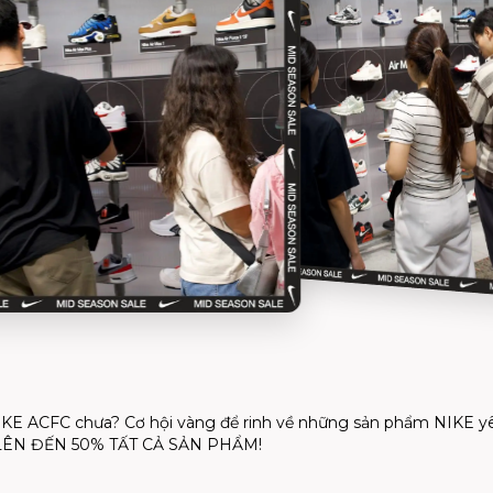
 NIKE ACFC chưa? Cơ hội vàng để rinh về những sản phẩm NIKE y
GIÁ LÊN ĐẾN 50% TẤT CẢ SẢN PHẨM!