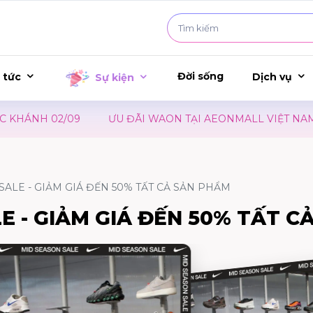
Đời sống
 tức
Dịch vụ
Sự kiện
NH 02/09
ƯU ĐÃI WAON TẠI AEONMALL VIỆT NAM – SỰ
SALE - GIẢM GIÁ ĐẾN 50% TẤT CẢ SẢN PHẨM
E - GIẢM GIÁ ĐẾN 50% TẤT C