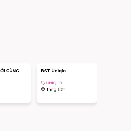
ỚI CÙNG
BST Uniqlo
COSPLAY 
UNIQLO
Sự kiện
Tầng trệt
AEON MA
Celadon