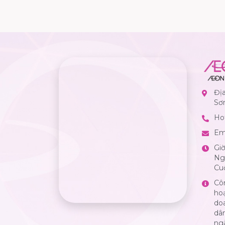
Đị
Sơ
Hot
Em
Gi
Ngà
Cuố
Cô
ho
do
dân
ng