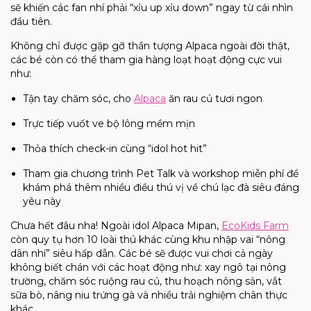
sẽ khiến các fan nhí phải “xỉu up xỉu down” ngay từ cái nhìn
đầu tiên.
Không chỉ được gặp gỡ thần tượng Alpaca ngoài đời thật,
các bé còn có thể tham gia hàng loạt hoạt động cực vui
như:
Tận tay chăm sóc, cho
Alpaca
ăn rau củ tươi ngon
Trực tiếp vuốt ve bộ lông mềm mịn
Thỏa thích check-in cùng “idol hot hit”
Tham gia chương trình Pet Talk và workshop miễn phí để
khám phá thêm nhiều điều thú vị về chú lạc đà siêu đáng
yêu này
Chưa hết đâu nha! Ngoài idol Alpaca Mipan,
EcoKids Farm
còn quy tụ hơn 10 loài thú khác cùng khu nhập vai “nông
dân nhí” siêu hấp dẫn. Các bé sẽ được vui chơi cả ngày
không biết chán với các hoạt động như: xay ngô tại nông
trường, chăm sóc ruộng rau củ, thu hoạch nông sản, vắt
sữa bò, nâng niu trứng gà và nhiều trải nghiệm chân thực
khác.