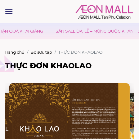
ẬN QUÀ KHAI GIẢNG
SĂN SALE ĐẠI LỄ – MỪNG QUỐC KHÁNH 02
Trang chủ
Bộ sưu tập
THỰC ĐƠN KHAOLAO
THỰC ĐƠN KHAOLAO