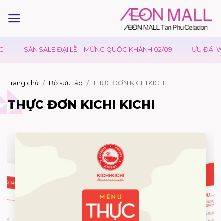
SĂN SALE ĐẠI LỄ – MỪNG QUỐC KHÁNH 02/09
ƯU ĐÃI WA
Trang chủ
Bộ sưu tập
THỰC ĐƠN KICHI KICHI
THỰC ĐƠN KICHI KICHI