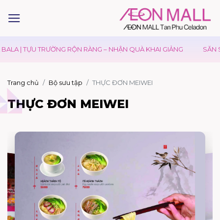
ALA | TỰU TRƯỜNG RỘN RÀNG – NHẬN QUÀ KHAI GIẢNG
SĂN SA
Trang chủ
Bộ sưu tập
THỰC ĐƠN MEIWEI
THỰC ĐƠN MEIWEI