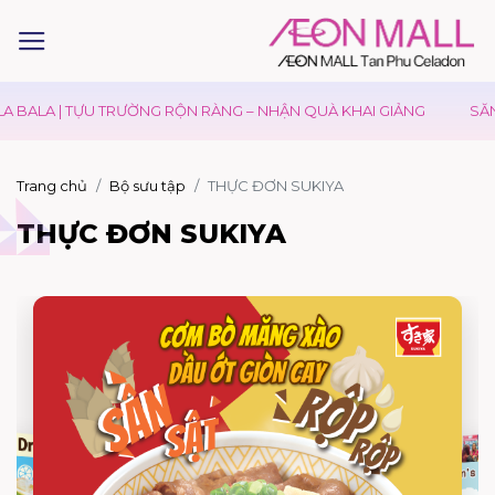
 BALA | TỰU TRƯỜNG RỘN RÀNG – NHẬN QUÀ KHAI GIẢNG
SĂN 
Trang chủ
Bộ sưu tập
THỰC ĐƠN SUKIYA
THỰC ĐƠN SUKIYA