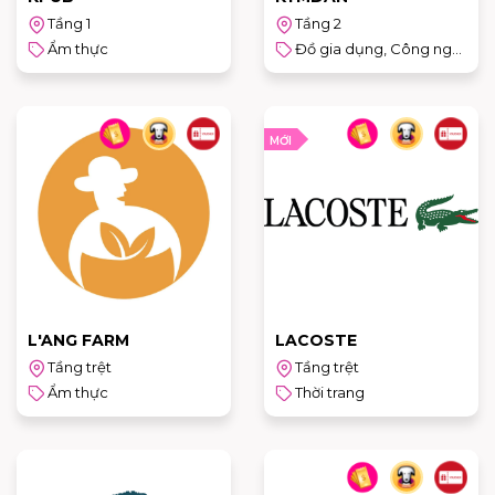
Tầng 1
Tầng 2
Ẩm thực
Đồ gia dụng, Công nghệ & Sản phẩm cho trẻ em
MỚI
L'ANG FARM
LACOSTE
Tầng trệt
Tầng trệt
Ẩm thực
Thời trang