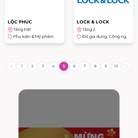
LỘC PHÚC
LOCK & LOCK
Tầng trệt
Tầng 2
Phụ kiện & Mỹ phẩm
Đồ gia dụng, Công nghệ & Sản phẩm cho trẻ em
‹
1
2
3
4
5
6
7
8
9
10
›