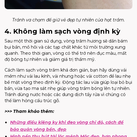
Tránh va chạm để giữ vẻ đẹp tự nhiên của hạt trầm.
4. Không làm sạch vòng định kỳ
Sau một thời gian sử dụng, vòng trầm hương sẽ dần bám
bụi bẩn, mồ hôi và các tạp chất khác từ môi trường xung
quanh. Theo thời gian, vòng có thể trở nên đục màu, mất
độ bóng tự nhiên và giảm giá trị thẩm mỹ.
Cách làm sạch vòng trầm khá đơn giản, bạn hãy dùng vải
mềm như vải lau kính, vải nhung hoặc vải cotton để lau nhẹ
bề mặt vòng theo định kỳ. Động tác lau vừa giúp loại bỏ bụi
bẩn, vừa tạo ma sát nhẹ giúp vòng trầm bóng lên tự nhiên.
Tránh dùng nước hoặc các dung dịch tẩy rửa vì chúng có
thể làm hỏng cấu trúc gỗ.
>>> Tham khảo thêm:
Những điều kiêng kỵ khi đeo vòng chỉ đỏ, cách để
bảo quản vòng bền, đẹp
Hình nền thu hút tài lộc mệnh Mộc đẹp, hợp phong