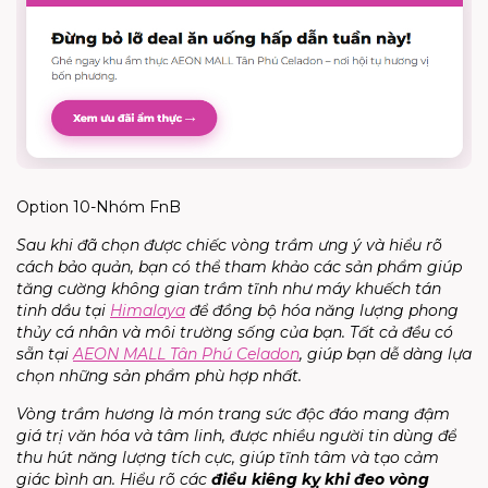
Option 10-Nhóm FnB
Sau khi đã chọn được chiếc vòng trầm ưng ý và hiểu rõ
cách bảo quản, bạn có thể tham khảo các sản phẩm giúp
tăng cường không gian trầm tĩnh như máy khuếch tán
tinh dầu tại
Himalaya
đ
ể đồng bộ hóa năng lượng phong
thủy cá nhân và môi trường sống của bạn. Tất cả đều có
sẵn tại
AEON MALL Tân Phú Celadon
, giúp bạn dễ dàng lựa
chọn những sản phẩm phù hợp nhất.
Vòng trầm hương là món trang sức độc đáo mang đậm
giá trị văn hóa và tâm linh, được nhiều người tin dùng để
thu hút năng lượng tích cực, giúp tĩnh tâm và tạo cảm
giác bình an.
Hiểu rõ các
điều kiêng kỵ khi đeo vòng