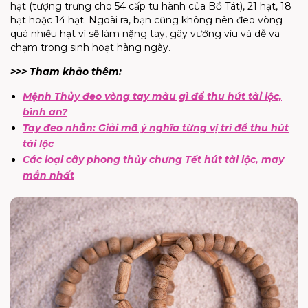
hạt (tượng trưng cho 54 cấp tu hành của Bồ Tát), 21 hạt, 18
hạt hoặc 14 hạt. Ngoài ra, bạn cũng không nên đeo vòng
quá nhiều hạt vì sẽ làm nặng tay, gây vướng víu và dễ va
chạm trong sinh hoạt hàng ngày.
>>> Tham khảo thêm:
Mệnh Thủy đeo vòng tay màu gì để thu hút tài lộc,
bình an?
Tay đeo nhẫn: Giải mã ý nghĩa từng vị trí để thu hút
tài lộc
Các loại cây phong thủy chưng Tết hút tài lộc, may
mắn nhất