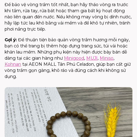
Để bảo vệ vòng trầm tốt nhất, bạn hãy tháo vòng ra trước
khi tắm, rửa tay, rửa bát hoặc tham gia bất kỳ hoạt động
nào liên quan đến nước. Nếu không may vòng bị dính nước,
hãy lập tức lau khô bằng vải mềm và để khô tự nhiên, tránh
phơi nắng trực tiếp.
Gợi ý:
Để thuận tiện bảo quản vòng trầm hương mỗi ngày,
bạn có thể trang bị thêm hộp đựng trang sức, túi vải hoặc
khăn lau mềm. Những phụ kiện này hiện được bày bán dễ
dàng tại các gian hàng như
Minigood
,
MUJI
,
Miniso
,
Kohnan
tại AEON MALL Tân Phú Celadon, giúp bạn cất giữ
vòng trầm gọn gàng, khô ráo và đúng cách khi không sử
dụng.