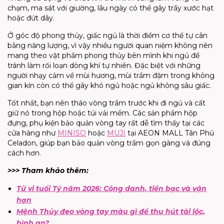
chạm, ma sát với giường, lâu ngày có thể gây trầy xước hạt
hoặc đứt dây.
Ở góc độ phong thủy, giấc ngủ là thời điểm cơ thể tự cân
bằng năng lượng, vì vậy nhiều người quan niệm không nên
mang theo vật phẩm phong thủy bên mình khi ngủ để
tránh làm rối loạn dòng khí tự nhiên. Đặc biệt với những
người nhạy cảm về mùi hương, mùi trầm đậm trong không
gian kín còn có thể gây khó ngủ hoặc ngủ không sâu giấc.
Tốt nhất, bạn nên tháo vòng trầm trước khi đi ngủ và cất
giữ nó trong hộp hoặc túi vải mềm. Các sản phẩm hộp
đựng, phụ kiện bảo quản vòng tay rất dễ tìm thấy tại các
cửa hàng như
MINISO
hoặc
MUJI
tại AEON MALL Tân Phú
Celadon, giúp bạn bảo quản vòng trầm gọn gàng và đúng
cách hơn.
>>> Tham khảo thêm:
Tử vi tuổi Tý năm 2026: Công danh, tiền bạc và vận
hạn
Mệnh Thủy đeo vòng tay màu gì để thu hút tài lộc,
bình an?