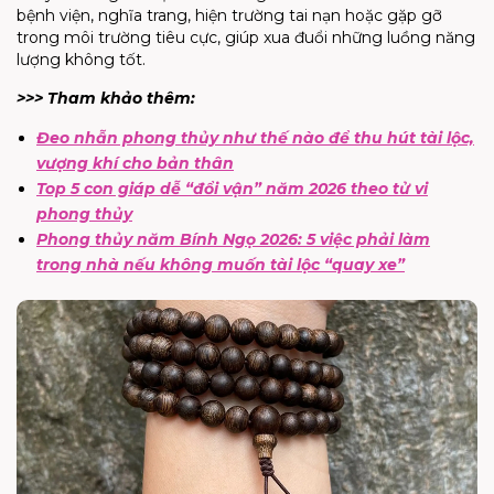
bệnh viện, nghĩa trang, hiện trường tai nạn hoặc gặp gỡ
trong môi trường tiêu cực, giúp xua đuổi những luồng năng
lượng không tốt.
>>> Tham khảo thêm:
Đeo nhẫn phong thủy như thế nào để thu hút tài lộc,
vượng khí cho bản thân
Top 5 con giáp dễ “đổi vận” năm 2026 theo tử vi
phong thủy
Phong thủy năm Bính Ngọ 2026: 5 việc phải làm
trong nhà nếu không muốn tài lộc “quay xe”