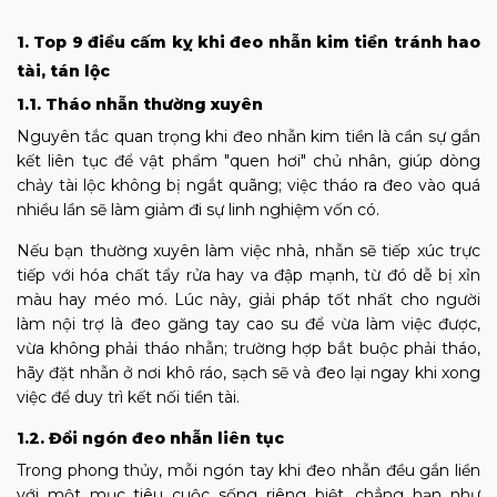
1. Top 9 điều cấm kỵ khi đeo nhẫn kim tiền tránh hao
tài, tán lộc
1.1. Tháo nhẫn thường xuyên
Nguyên tắc quan trọng khi đeo nhẫn kim tiền là cần sự gắn
kết liên tục để vật phẩm "quen hơi" chủ nhân, giúp dòng
chảy tài lộc không bị ngắt quãng; việc tháo ra đeo vào quá
nhiều lần sẽ làm giảm đi sự linh nghiệm vốn có.
Nếu bạn thường xuyên làm việc nhà, nhẫn sẽ tiếp xúc trực
tiếp với hóa chất tẩy rửa hay va đập mạnh, từ đó dễ bị xỉn
màu hay méo mó. Lúc này, giải pháp tốt nhất cho người
làm nội trợ là đeo găng tay cao su để vừa làm việc được,
vừa không phải tháo nhẫn; trường hợp bắt buộc phải tháo,
hãy đặt nhẫn ở nơi khô ráo, sạch sẽ và đeo lại ngay khi xong
việc để duy trì kết nối tiền tài.
1.2. Đổi ngón đeo nhẫn liên tục
Trong phong thủy, mỗi ngón tay khi đeo nhẫn đều gắn liền
với một mục tiêu cuộc sống riêng biệt, chẳng hạn như