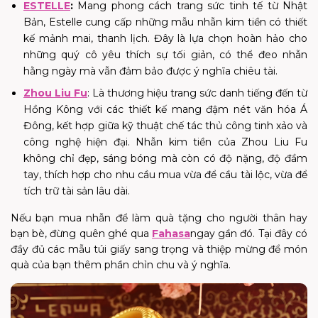
ESTELLE
:
Mang phong cách trang sức tinh tế từ Nhật
Bản, Estelle cung cấp những mẫu nhẫn kim tiền có thiết
kế mảnh mai, thanh lịch. Đây là lựa chọn hoàn hảo cho
những quý cô yêu thích sự tối giản, có thể đeo nhẫn
hằng ngày mà vẫn đảm bảo được ý nghĩa chiêu tài.
Zhou Liu Fu
: Là thương hiệu trang sức danh tiếng đến từ
Hồng Kông với các thiết kế mang đậm nét văn hóa Á
Đông, kết hợp giữa kỹ thuật chế tác thủ công tinh xảo và
công nghệ hiện đại. Nhẫn kim tiền của Zhou Liu Fu
không chỉ đẹp, sáng bóng mà còn có độ nặng, độ đầm
tay, thích hợp cho nhu cầu mua vừa để cầu tài lộc, vừa để
tích trữ tài sản lâu dài.
Nếu bạn mua nhẫn để làm quà tặng cho người thân hay
bạn bè, đừng quên ghé qua
Fahasa
ngay
gần đó. Tại đây có
đầy đủ các mẫu túi giấy sang trọng và thiệp mừng để món
quà của bạn thêm phần chỉn chu và ý nghĩa.