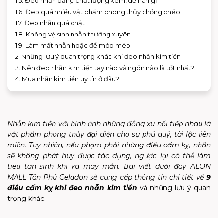
1.5. Đeo nhẫn bằng chất lượng kém, dễ han gỉ
1.6. Đeo quá nhiều vật phẩm phong thủy chồng chéo
1.7. Đeo nhẫn quá chật
1.8. Không vệ sinh nhẫn thường xuyên
1.9. Làm mất nhẫn hoặc để móp méo
2. Những lưu ý quan trọng khác khi đeo nhẫn kim tiền
3. Nên đeo nhẫn kim tiền tay nào và ngón nào là tốt nhất?
4. Mua nhẫn kim tiền uy tín ở đâu?
Nhẫn kim tiền với hình ảnh những đồng xu nối tiếp nhau là
vật phẩm phong thủy đại diện cho sự phú quý, tài lộc liên
miên. Tuy nhiên, nếu phạm phải những điều cấm kỵ, nhẫn
sẽ không phát huy được tác dụng, ngược lại có thể làm
tiêu tán sinh khí và may mắn. Bài viết dưới đây AEON
MALL Tân Phú Celadon sẽ cung cấp thông tin chi tiết về
9
điều cấm kỵ khi đeo nhẫn kim tiền
và những lưu ý quan
trọng khác.