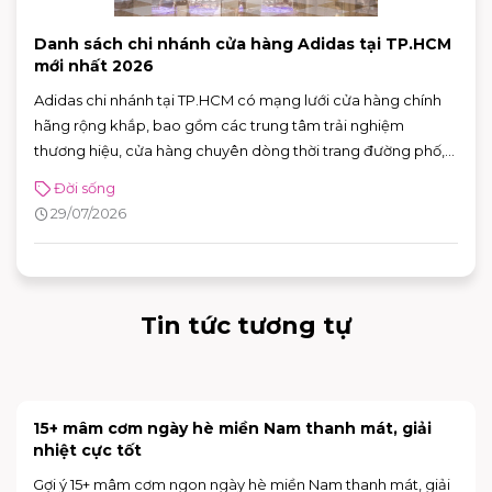
Danh sách chi nhánh cửa hàng Adidas tại TP.HCM
mới nhất 2026
Adidas chi nhánh tại TP.HCM có mạng lưới cửa hàng chính
hãng rộng khắp, bao gồm các trung tâm trải nghiệm
thương hiệu, cửa hàng chuyên dòng thời trang đường phố,
đồ thể thao với nhiều ưu đãi hấp dẫn. Nhờ sự đa dạng về mô
Đời sống
hình và vị trí thuận tiện, khách hàng có thể dễ dàng tìm được
29/07/2026
adidas chi nhánh phù hợp để mua sắm và trải nghiệm các
sản phẩm mới nhất của thương hiệu.
Tin tức tương tự
15+ mâm cơm ngày hè miền Nam thanh mát, giải
nhiệt cực tốt
Gợi ý 15+ mâm cơm ngon ngày hè miền Nam thanh mát, giải