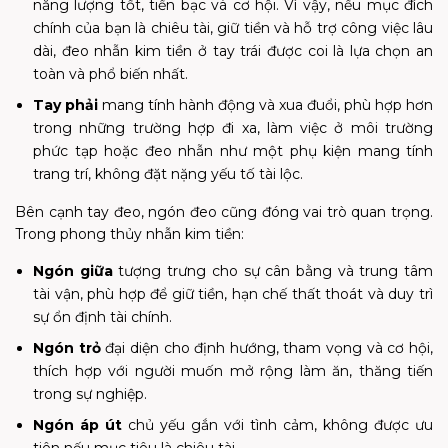
năng lượng tốt, tiền bạc và cơ hội. Vì vậy, nếu mục đích
chính của bạn là chiêu tài, giữ tiền và hỗ trợ công việc lâu
dài, đeo nhẫn kim tiền ở tay trái được coi là lựa chọn an
toàn và phổ biến nhất.
Tay phải
mang tính hành động và xua đuổi, phù hợp hơn
trong những trường hợp đi xa, làm việc ở môi trường
phức tạp hoặc đeo nhẫn như một phụ kiện mang tính
trang trí, không đặt nặng yếu tố tài lộc.
Bên cạnh t
ay đeo, ngón đeo cũng
đóng vai trò quan trọng.
Trong phong thủy nhẫn kim tiền:
Ngón giữa
tượng trưng cho sự cân bằng và trung tâm
tài vận, phù hợp để giữ tiền, hạn chế thất thoát và duy trì
sự ổn định tài chính.
Ngón trỏ
đại diện cho định hướng, tham vọng và cơ hội,
thích hợp với người muốn mở rộng làm ăn, thăng tiến
trong sự nghiệp.
Ngón áp út
chủ yếu gắn với tình cảm, không được ưu
tiên nếu mục tiêu là chiêu tài.