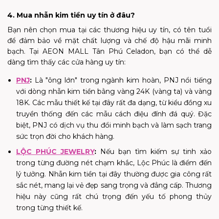
4. Mua nhẫn kim tiền uy tín ở đâu?
Bạn nên chọn mua tại các thương hiệu uy tín, có tên tuổi
để đảm bảo về mặt chất lượng và chế độ hậu mãi minh
bạch. Tại AEON MALL Tân Phú Celadon, bạn có thể dễ
dàng tìm thấy các cửa hàng uy tín:
PNJ
:
Là "ông lớn" trong ngành kim hoàn, PNJ nổi tiếng
với dòng nhẫn kim tiền bằng vàng 24K (vàng ta) và vàng
18K. Các mẫu thiết kế tại đây rất đa dạng, từ kiểu đồng xu
truyền thống đến các mẫu cách điệu đính đá quý. Đặc
biệt, PNJ có dịch vụ thu đổi minh bạch và làm sạch trang
sức trọn đời cho khách hàng.
LỘC PHÚC JEWELRY
:
Nếu bạn tìm kiếm sự tinh xảo
trong từng đường nét chạm khắc, Lộc Phúc là điểm đến
lý tưởng. Nhẫn kim tiền tại đây thường được gia công rất
sắc nét, mang lại vẻ đẹp sang trọng và đẳng cấp. Thương
hiệu này cũng rất chú trọng đến yếu tố phong thủy
trong từng thiết kế.