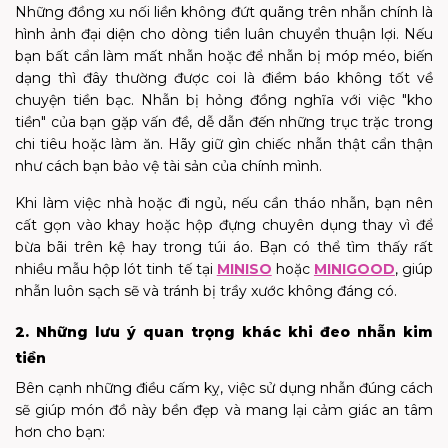
Những đồng xu nối liền không đứt quãng trên nhẫn chính là
hình ảnh đại diện cho dòng tiền luân chuyển thuận lợi. Nếu
bạn bất cẩn làm mất nhẫn hoặc để nhẫn bị móp méo, biến
dạng thì đây thường được coi là điềm báo không tốt về
chuyện tiền bạc. Nhẫn bị hỏng đồng nghĩa với việc "kho
tiền" của bạn gặp vấn đề, dễ dẫn đến những trục trặc trong
chi tiêu hoặc làm ăn. Hãy giữ gìn chiếc nhẫn thật cẩn thận
như cách bạn bảo vệ tài sản của chính mình.
Khi làm việc nhà hoặc đi ngủ, nếu cần tháo nhẫn, bạn nên
cất gọn vào khay hoặc hộp đựng chuyên dụng thay vì để
bừa bãi trên kệ hay trong túi áo. Bạn có thể tìm thấy rất
nhiều mẫu hộp lót tinh tế tại
MINISO
hoặc
MINIGOOD
, giúp
nhẫn luôn sạch sẽ và tránh bị trầy xước không đáng có.
2. Những lưu ý quan trọng khác khi đeo nhẫn kim
tiền
Bên cạnh những điều cấm kỵ, việc sử dụng nhẫn đúng cách
sẽ giúp món đồ này bền đẹp và mang lại cảm giác an tâm
hơn cho bạn: