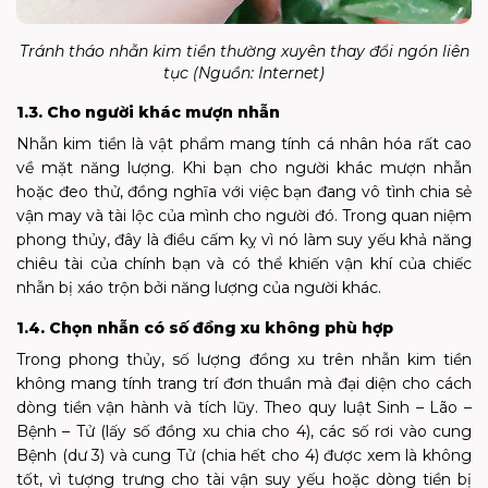
Tránh tháo nhẫn kim tiền thường xuyên thay đổi ngón liên
tục (Nguồn: Internet)
1.3. Cho người khác mượn nhẫn
Nhẫn kim tiền là vật phẩm mang tính cá nhân hóa rất cao
về mặt năng lượng. Khi bạn cho người khác mượn nhẫn
hoặc đeo thử, đồng nghĩa với việc bạn đang vô tình chia sẻ
vận may và tài lộc của mình cho người đó. Trong quan niệm
phong thủy, đây là điều cấm kỵ vì nó làm suy yếu khả năng
chiêu tài của chính bạn và có thể khiến vận khí của chiếc
nhẫn bị xáo trộn bởi năng lượng của người khác.
1.4. Chọn nhẫn có số đồng xu không phù hợp
Trong phong thủy, số lượng đồng xu trên nhẫn kim tiền
không mang tính trang trí đơn thuần mà đại diện cho cách
dòng tiền vận hành và tích lũy. Theo quy luật Sinh – Lão –
Bệnh – Tử (lấy số đồng xu chia cho 4), các số rơi vào cung
Bệnh (dư 3) và cung Tử (chia hết cho 4) được xem là không
tốt, vì tượng trưng cho tài vận suy yếu hoặc dòng tiền bị