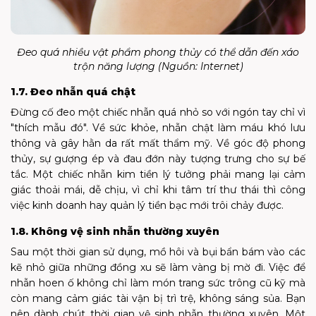
Đeo quá nhiều vật phẩm phong thủy có thể dẫn đến xáo
trộn năng lượng (Nguồn: Internet)
1.7. Đeo nhẫn quá chật
Đừng cố đeo một chiếc nhẫn quá nhỏ so với ngón tay chỉ vì
"thích mẫu đó". Về sức khỏe, nhẫn chật làm máu khó lưu
thông và gây hằn da rất mất thẩm mỹ. Về góc độ phong
thủy, sự gượng ép và đau đớn này tượng trưng cho sự bế
tắc. Một chiếc nhẫn kim tiền lý tưởng phải mang lại cảm
giác thoải mái, dễ chịu, vì chỉ khi tâm trí thư thái thì công
việc kinh doanh hay quản lý tiền bạc mới trôi chảy được.
1.8. Không vệ sinh nhẫn thường xuyên
Sau một thời gian sử dụng, mồ hôi và bụi bẩn bám vào các
kẽ nhỏ giữa những đồng xu sẽ làm vàng bị mờ đi. Việc để
nhẫn hoen ố không chỉ làm món trang sức trông cũ kỹ mà
còn mang cảm giác tài vận bị trì trệ, không sáng sủa. Bạn
nên dành chút thời gian vệ sinh nhẫn thường xuyên. Một