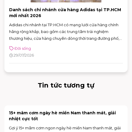
Danh sách chi nhánh cửa hàng Adidas tại TP.HCM
mới nhất 2026
Adidas chi nhánh tại TP.HCM có mạng lưới cửa hàng chính
hãng rộng khắp, bao gồm các trung tâm trải nghiệm
thương hiệu, cửa hàng chuyên dòng thời trang đường phố,
đồ thể thao với nhiều ưu đãi hấp dẫn. Nhờ sự đa dạng về mô
Đời sống
hình và vị trí thuận tiện, khách hàng có thể dễ dàng tìm được
29/07/2026
adidas chi nhánh phù hợp để mua sắm và trải nghiệm các
sản phẩm mới nhất của thương hiệu.
Tin tức tương tự
Top 20+ quà tặng sinh nhật sếp nữ dưới 1 triệu tinh
tế & sang trọng
Gợi ý 20+ quà tặng sinh nhật sếp nữ dưới 1 triệu tinh tế, sang