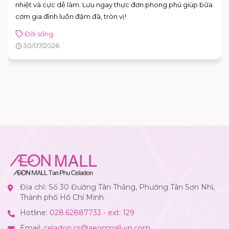
trọng và ứng dụng cao. Xem ngay bí kíp chọn quà ghi điểm
tuyệt đối với sếp!
Đời sống
30/07/2026
Địa chỉ: Số 30 Đường Tân Thắng, Phường Tân Sơn Nhì,
Thành phố Hồ Chí Minh
Hotline:
028.62887733 - ext: 129
Email:
celadon.cs@aeonmall-vn.com