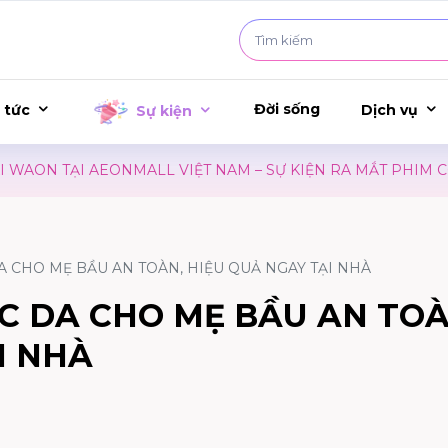
Đời sống
 tức
Dịch vụ
Sự kiện
ALL VIỆT NAM – SỰ KIỆN RA MẮT PHIM CONAN
ALDO |
A CHO MẸ BẦU AN TOÀN, HIỆU QUẢ NGAY TẠI NHÀ
C DA CHO MẸ BẦU AN TOÀ
I NHÀ