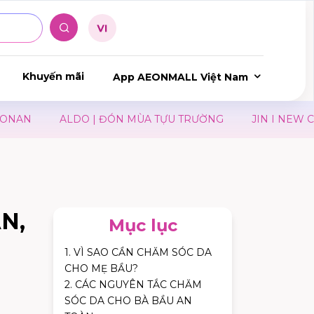
Khuyến mãi
App AEONMALL Việt Nam
 ĐÓN MÙA TỰU TRƯỜNG
JIN I NEW CLASSIC
JIN I
N,
Mục lục
1. VÌ SAO CẦN CHĂM SÓC DA
CHO MẸ BẦU?
2. CÁC NGUYÊN TẮC CHĂM
SÓC DA CHO BÀ BẦU AN