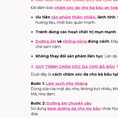
2. CÁC NGUYÊN TẮC CHĂM SÓC DA CHO B
Để đảm bảo
chăm sóc da cho bà bầu an toà
Ưu tiên
sản phẩm thiên nhiên
, lành tính
:
hương liệu, chất bảo quản mạnh.
Tránh dùng các hoạt chất trị mụn mạnh
:
Dưỡng ẩm
và
chống nắng
đúng cách
: Đâ
chế sạm nám.
Không thay đổi sản phẩm liên tục
: Làn da
3.
QUY TRÌNH CHĂM SÓC DA CHO BÀ BẦU
T
Dưới đây là
cách chăm sóc da cho bà bầu tạ
Bước 1:
Làm sạch nhẹ nhàng
Dùng sữa rửa mặt dịu nhẹ, không bọt nhiều, kh
Mã, nha đam.
Bước 2:
Dưỡng ẩm chuyên sâu
Sử dụng
kem dưỡng da cho mẹ bầu
chứa Hyal
dừa.