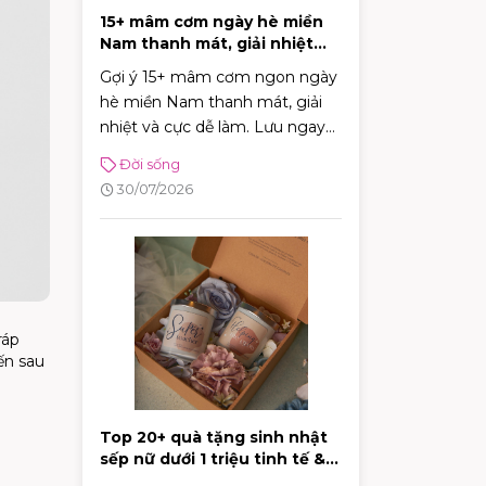
15+ mâm cơm ngày hè miền
Nam thanh mát, giải nhiệt
cực tốt
Gợi ý 15+ mâm cơm ngon ngày
hè miền Nam thanh mát, giải
nhiệt và cực dễ làm. Lưu ngay
thực đơn phong phú giúp bữa
Đời sống
cơm gia đình luôn đậm đà, tròn
30/07/2026
vị!
ráp
ến sau
Top 20+ quà tặng sinh nhật
sếp nữ dưới 1 triệu tinh tế &
sang trọng