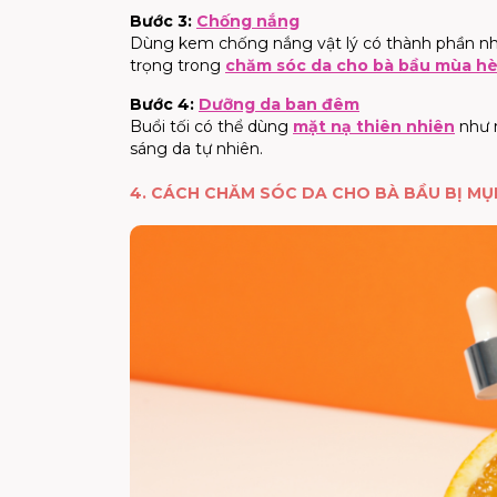
Bước 3:
Chống nắng
Dùng kem chống nắng vật lý có thành phần như 
trọng trong
chăm sóc da cho bà bầu mùa h
Bước 4:
Dưỡng da ban đêm
Buổi tối có thể dùng
mặt nạ thiên nhiên
như m
sáng da tự nhiên.
4. CÁCH CHĂM SÓC DA CHO BÀ BẦU BỊ MỤN