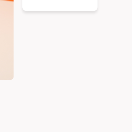
với nhiều ưu đãi hấp dẫn. Nhờ
sự đa dạng về mô hình và vị trí
thuận tiện, khách hàng có thể
dễ dàng tìm được adidas chi
nhánh phù hợp để mua sắm và
trải nghiệm các sản phẩm mới
nhất của thương hiệu.