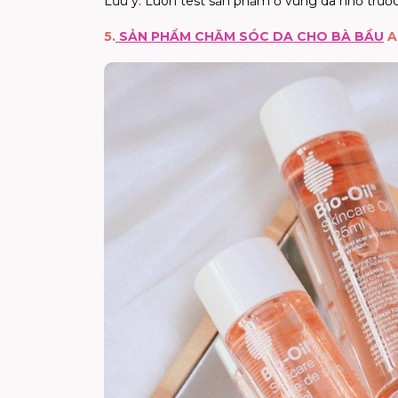
Lưu ý: Luôn test sản phẩm ở vùng da nhỏ trước
5.
SẢN PHẨM CHĂM SÓC DA CHO BÀ BẦU
A