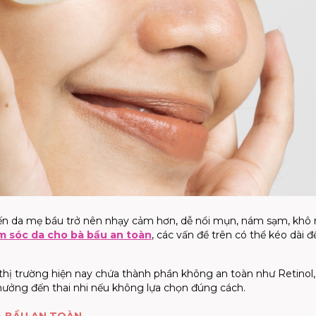
khiến da mẹ bầu trở nên nhạy cảm hơn, dễ nổi mụn, nám sạm, khô 
m sóc da cho bà bầu an toàn
, các vấn đề trên có thể kéo dài đ
thị trường hiện nay chứa thành phần không an toàn như Retinol,
 hưởng đến thai nhi nếu không lựa chọn đúng cách.