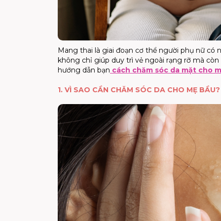
Mang thai là giai đoạn cơ thể người phụ nữ có nhi
không chỉ giúp duy trì vẻ ngoài rạng rỡ mà còn
hướng dẫn bạn
cách chăm sóc da mặt cho 
1. VÌ SAO CẦN CHĂM SÓC DA CHO MẸ BẦU?