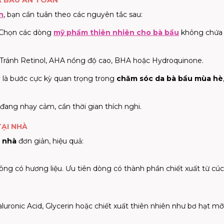
À BẦU AN TOÀN
n
, bạn cần tuân theo các nguyên tắc sau:
 Chọn các dòng
mỹ phẩm thiên nhiên cho bà bầu
không chứa
 Tránh Retinol, AHA nồng độ cao, BHA hoặc Hydroquinone.
y là bước cực kỳ quan trọng trong
chăm sóc da bà bầu mùa hè
 đang nhạy cảm, cần thời gian thích nghi.
ẠI NHÀ
i nhà
đơn giản, hiệu quả:
ông có hương liệu. Ưu tiên dòng có thành phần chiết xuất từ cúc
uronic Acid, Glycerin hoặc chiết xuất thiên nhiên như bơ hạt mỡ