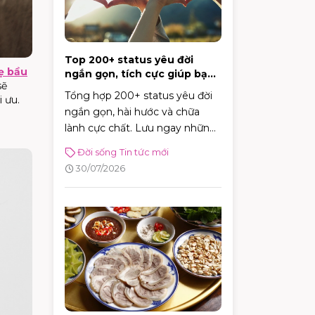
Top 200+ status yêu đời
ẹ bầu
ngắn gọn, tích cực giúp bạn
sẽ
vui vẻ mỗi ngày
Tổng hợp 200+ status yêu đời
 ưu.
ngắn gọn, hài hước và chữa
lành cực chất. Lưu ngay những
caption tích cực giúp bạn vui vẻ
Đời sống
Tin tức mới
và tràn đầy năng lượng mỗi
30/07/2026
ngày!