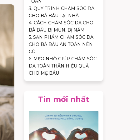
TOÀN
3. QUY TRÌNH CHĂM SÓC DA
CHO BÀ BẦU TẠI NHÀ
4. CÁCH CHĂM SÓC DA CHO
BÀ BẦU BỊ MỤN, BỊ NÁM
5. SẢN PHẨM CHĂM SÓC DA
CHO BÀ BẦU AN TOÀN NÊN
CÓ
6. MẸO NHỎ GIÚP CHĂM SÓC
DA TOÀN THÂN HIỆU QUẢ
CHO MẸ BẦU
Tin mới nhất