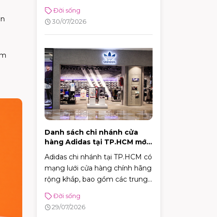
hình, từ cafe vỉa hè, take-away
Đời sống
tiện lợi đến những không gian
an
30/07/2026
sân vườn quy mô.
àm
Danh sách chi nhánh cửa
hàng Adidas tại TP.HCM mới
nhất 2026
Adidas chi nhánh tại TP.HCM có
mạng lưới cửa hàng chính hãng
rộng khắp, bao gồm các trung
tâm trải nghiệm thương hiệu,
Đời sống
cửa hàng chuyên dòng thời
29/07/2026
trang đường phố, đồ thể thao