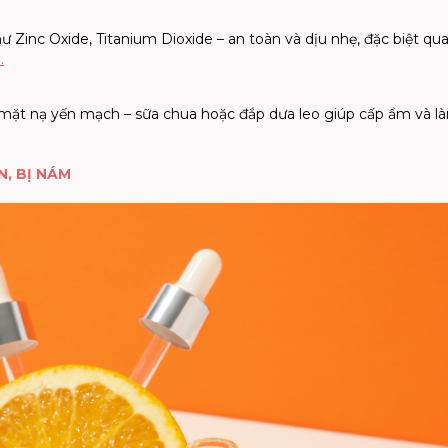
Zinc Oxide, Titanium Dioxide – an toàn và dịu nhẹ, đặc biệt qu
è
.
ặt nạ yến mạch – sữa chua hoặc đắp dưa leo giúp cấp ẩm và l
, BỊ NÁM