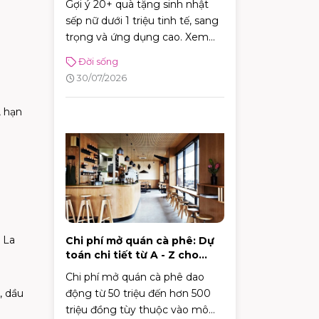
Gợi ý 20+ quà tặng sinh nhật
sếp nữ dưới 1 triệu tinh tế, sang
trọng và ứng dụng cao. Xem
ngay bí kíp chọn quà ghi điểm
Đời sống
tuyệt đối với sếp!
30/07/2026
, hạn
 La
Chi phí mở quán cà phê: Dự
toán chi tiết từ A - Z cho
người mới
Chi phí mở quán cà phê dao
động từ 50 triệu đến hơn 500
, dầu
triệu đồng tùy thuộc vào mô