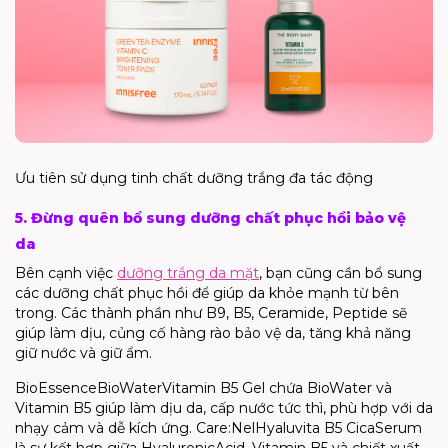
Ưu tiên sử dụng tinh chất dưỡng trắng đa tác động
5. Đừng quên bổ sung dưỡng chất phục hồi bảo vệ
da
Bên cạnh việc
dưỡng trắng da mặt
, bạn cũng cần bổ sung
các dưỡng chất phục hồi để giúp da khỏe mạnh từ bên
trong. Các thành phần như B9, B5,
Ceramide
,
Peptide
sẽ
giúp làm dịu, củng cố hàng rào bảo vệ da, tăng khả năng
giữ nước và giữ ẩm.
Bio
Essence
Bio
Water
Vitamin
B5
Gel
chứa
Bio
Water
và
Vitamin
B5 giúp làm dịu da, cấp nước tức thì, phù hợp với da
nhạy cảm và dễ kích ứng.
Care:Nel
Hyaluvita
B5
Cica
Serum