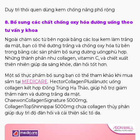
Duy trì thói quen dùng kem chống nắng phổ rộng
8. Bổ sung các chất chống
oxy
hóa đường uống theo
tư vấn y khoa
Ngoài chăm sóc từ bên ngoài
bằng các loại kem làm trắng
da mặt
, bạn có thể
dưỡng trắng và chống
oxy
hóa từ bên
trong bằng các sản phẩm bổ sung
đường uống
phù hợp.
Những thành phần như
collagen
,
vitamin
C, và chiết xuất
thiên nhiên giúp da sáng khỏe, đàn hồi tốt hơn.
Một số thực phẩm bổ sung bạn có thể tham khảo khi mua
sắm tại
MEDICARE
.
Hector
Collagen
Plus
là
n
ước uống
collagen
kết hợp Đông Trùng Hạ Thảo, giúp
hỗ trợ giảm
thâm nám và dưỡng trắng da mặt
.
Chaewon
Collagen
Signature
5000mg
,
Collagen
Top
Shinnippai
5000mg
chứa
collagen
thủy phân
giúp duy trì độ đàn hồi và cải thiện sắc tố da.