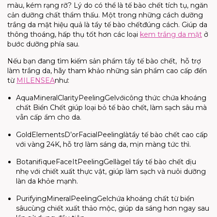
màu, kém rạng rỡ? Lý do có thể là tế bào chết tích tụ, ngăn
cản dưỡng chất thẩm thấu. Một trong những
cách dưỡng
trắng da mặt
hiệu quả là
tẩy tế bào chết
đúng cách. Giúp da
thông thoáng, hấp thụ tốt hơn các loại
kem trắng da mặt
ở
bước dưỡng phía sau.
Nếu bạn đang tìm kiếm s
ản phẩm tẩy tế bào chết
, hỗ trợ
làm trắng da, hãy tham khảo những sản phẩm cao cấp đến
từ
MILENSEA
như
:
Aqua
Mineral
Clarity
Peeling
Gel
với
c
ông thức chứa khoáng
chất Biển Chết giúp loại bỏ tế bào chết, làm sạch sâu mà
vẫn cấp ẩm cho da.
Gold
Elements
D’or
Facial
Peeling
là
t
ẩy tế bào chết cao cấp
với vàng 24K, hỗ trợ làm sáng da, mịn màng tức thì.
Botanifique
Face
It
Peeling
Gel
là
g
el
tẩy tế bào chết dịu
nhẹ với chiết xuất thực vật, giúp làm sạch và nuôi dưỡng
làn da khỏe mạnh.
Purifying
M
ineral
P
eeling
G
el
c
hứa khoáng chất từ
biển
sâu
cùng
chiết xuất thảo mộc, giúp da sáng hơn ngay sau