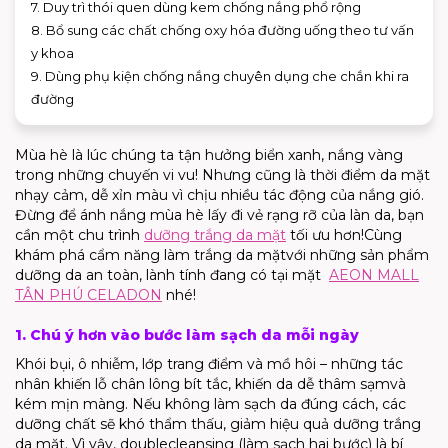
7. Duy trì thói quen dùng kem chống nắng phổ rộng
8. Bổ sung các chất chống oxy hóa đường uống theo tư vấn
y khoa
9. Dùng phụ kiện chống nắng chuyên dụng che chắn khi ra
đường
Mùa hè là lúc chúng ta tận hưởng biển xanh, nắng vàng
trong những chuyến vi vu! Nhưng cũng là thời điểm da
mặt
nhạy cảm, dễ xỉn màu
vì chịu nhiều tác động của nắng gió.
Đừng để ánh nắng mùa hè lấy đi vẻ rạng rỡ của làn da, bạn
cần một chu trình
dưỡng trắng da mặt
tối ưu hơn!
Cùng
khám phá cẩm năng
làm trắng da mặt
với những sản phẩm
dưỡng da an toàn, l
ành tính
đang có tại mặt
AEON MALL
TÂN PHÚ CELADON
nhé!
1. Chú ý hơn vào bước làm sạch da mỗi ngày
Khói bụi, ô nhiễm, lớp trang điểm và mồ hôi – những tác
nhân khiến lỗ chân lông bít tắc, khiến da dễ
thâm sạm
và
kém mịn màng. Nếu không làm sạch da đúng cách, các
dưỡng chất sẽ khó thẩm thấu, giảm hiệu quả
dưỡng trắng
da mặt
. Vì vậy,
double
cleansing
(làm sạch hai bước) là bí