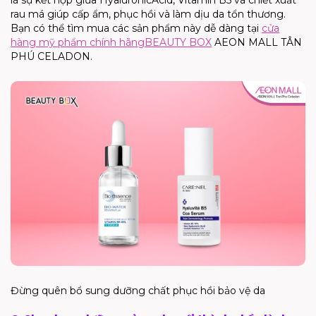
là sự kết hợp giữa
Hyaluronic
Acid
,
Vitamin
B5 và chiết xuất
rau má giúp cấp ẩm, phục hồi và làm dịu da tổn thương.
Bạn có thể tìm mua các sản phẩm này dễ dàng tại
cửa
hàng mỹ phẩm chính hãng
BEAUTY BOX
AEON MALL TÂN
PHÚ CELADON.
Đừng quên bổ sung dưỡng chất phục hồi bảo vệ da