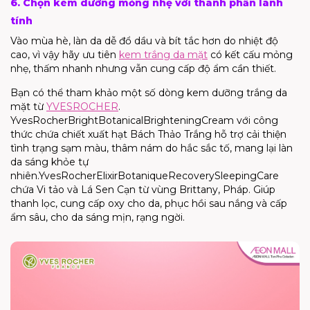
6. Chọn kem dưỡng mỏng nhẹ với thành phần lành
tính
Vào mùa hè, làn da dễ đổ dầu và bít tắc hơn do nhiệt độ
cao, vì vậy hãy ưu tiên
kem trắng da mặt
có kết cấu mỏng
nhẹ, thấm nhanh nhưng vẫn cung cấp độ ẩm cần thiết.
Bạn có thể tham khảo một số dòng kem dưỡng trắng da
mặt từ
YVES
ROCHER
.
Yves
Rocher
Bright
Botanical
Brightening
Cream
với công
thức chứa chiết xuất hạt Bách Thảo Trắng
hỗ trợ
cải thiện
tình trạng sạm màu, thâm nám
do hắc sắc tố
, mang lại làn
da sáng khỏe tự
nhiên.
Yves
Rocher
Elixir
Botanique
Recovery
Sleeping
Care
chứa Vi tảo và Lá Sen Cạn từ vùng
Brittany
, Pháp. Giúp
thanh lọc, cung cấp
oxy
cho da, phục hồi sau nắng và cấp
ẩm sâu, cho da sáng mịn, rạng ngời.