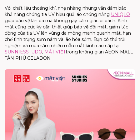
Với chất liệu thoáng khí, nhẹ nhàng nhưng vẫn đảm bảo
khả năng chống tia UV hiệu quả, áo chống nắng
UNIQLO
giúp bảo vệ làn da mà không gây cảm giác bí bách. Kính
mát cũng cực kỳ cần thi
ết
giúp bảo vệ đôi mắt, giảm tác
động của tia UV lên vùng da mỏng manh quanh mắt, hạn
chế tình trạng sạm nám và lão hóa sớm.
Bạn có thể trải
nghiệm và mua sắm nhiều mẫu mắt kính cao cấp tại
SUNNIES
STUDO
,
MẮT VIỆT
trong không gian AEON MALL
TÂN PHÚ CELADON.