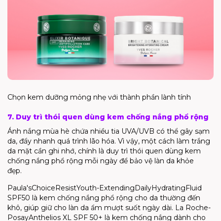
Chọn kem dưỡng mỏng nhẹ với thành phần lành tính
7. Duy trì thói quen dùng kem chống nắng phổ rộng
Ánh nắng mùa hè chứa nhiều tia UVA/UVB có thể gây sạm
da, đẩy nhanh quá trình lão hóa. Vì vậy,
một cách làm trắng
da mặt cần ghi nhớ
,
chính là
duy trì thói quen dùng kem
chống nắng phổ rộng mỗi ngày để bảo vệ làn da khỏe
đẹp.
Paula's
Choice
Resist
Youth-Extending
Daily
Hydrating
Fluid
SPF50 là kem chống nắng phổ rộng cho da thường đến
khô, giúp giữ cho làn da ẩm mượt suốt ngày dài. La
Roche-
Posay
Anthelios
XL SPF 50+ là kem chống nắng dành cho