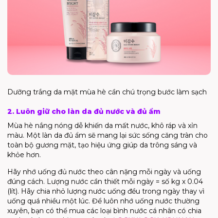
Dưỡng trắng da mặt mùa hè cần chú trọng bước làm sạch
2. Luôn giữ cho làn da đủ nước và đủ ẩm
Mùa hè nắng nóng dễ khiến da mất nước, khô ráp và xỉn
màu.
Một làn da đủ ẩm sẽ mang lại sức sống căng tràn cho
toàn bộ gương mặt, tạo hiệu ứng giúp da t
rông
sáng và
khỏe hơn.
Hãy nhớ uống đủ nước theo cân nặng mỗi ngày và uống
đúng cách. Lượng nước cần thiết mỗi ngày = số
kg
x 0.04
(lít). Hãy chia nhỏ lượng nước uống đều trong ngày thay vì
uống quá nhiều một lúc. Để luôn nhớ uống nước thường
xuyên, bạn có thể mua các loại bình nước cá nh
ân
có chia