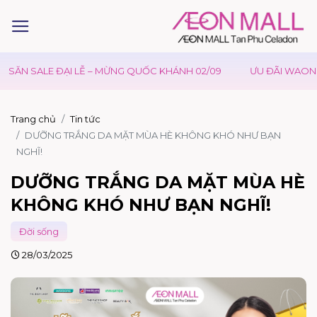
ẠI LỄ – MỪNG QUỐC KHÁNH 02/09
ƯU ĐÃI WAON TẠI AEONMALL
Trang chủ
Tin tức
DƯỠNG TRẮNG DA MẶT MÙA HÈ KHÔNG KHÓ NHƯ BẠN
NGHĨ!
DƯỠNG TRẮNG DA MẶT MÙA HÈ
KHÔNG KHÓ NHƯ BẠN NGHĨ!
Đời sống
28/03/2025