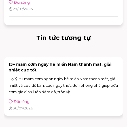
Đời sống
hình và vị trí thuận tiện, khách hàng có thể dễ dàng tìm được
29/07/2026
adidas chi nhánh phù hợp để mua sắm và trải nghiệm các
sản phẩm mới nhất của thương hiệu.
Tin tức tương tự
15+ mâm cơm ngày hè miền Nam thanh mát, giải
nhiệt cực tốt
Gợi ý 15+ mâm cơm ngon ngày hè miền Nam thanh mát, giải
nhiệt và cực dễ làm. Lưu ngay thực đơn phong phú giúp bữa
cơm gia đình luôn đậm đà, tròn vị!
Đời sống
30/07/2026