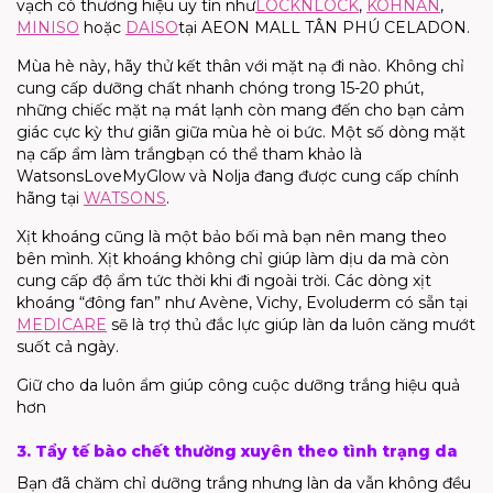
vạch
có thương hiệu uy tín như
LOCKNLOCK
,
KOHNAN
,
MINISO
hoặc
DAISO
tại AEON MALL TÂN PHÚ CELADON.
Mùa hè này, hãy thử kết thân với mặt nạ
đi nào. Không chỉ
cung cấp dưỡng chất nhanh chóng trong 15-20 phút,
những chiếc mặt nạ mát lạnh còn mang đến cho bạn cảm
giác cực kỳ thư giãn giữa mùa hè oi bức. Một số dòng
mặt
nạ
cấp ẩm làm trắng
bạn có thể tham khảo là
Watsons
Love
My
Glow
và
Nolja
đang được cung cấp chính
hãng tại
WATSONS
.
Xịt khoáng cũng là một bảo bối mà bạn nên mang theo
bên mình. Xịt khoáng không chỉ giúp làm dịu da mà còn
cung cấp độ ẩm tức thời khi đi ngoài trời. Các dòng xịt
khoáng
“đông
fan
”
như
Avène
,
Vichy
,
Evoluderm
có sẵn tại
MEDICARE
sẽ là trợ thủ đắc lực giúp làn da luôn căng mướt
suốt cả ngày.
Giữ cho da luôn ẩm giúp công cuộc dưỡng trắng hiệu quả
hơn
3. Tẩy tế bào chết thường xuyên theo tình trạng da
Bạn đã chăm chỉ dưỡng trắng nhưng làn da vẫn không đều