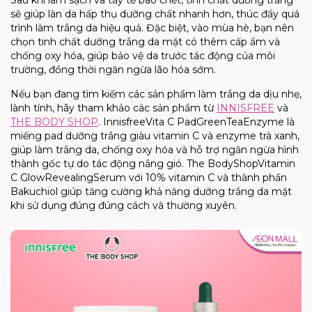
Sau khi làm sạch và tẩy tế bào chết, tinh chất dưỡng
trắ
ng
sẽ giúp làn da hấp thụ dưỡng chất nhanh hơn, thúc đẩy quá
trình làm trắng da hiệu quả. Đặc biệt, vào mùa hè, bạn nên
chọn tinh chất dưỡng trắng da mặt có thêm cấp ẩm và
chống
oxy
hóa, giúp bảo vệ da trước tác động của môi
trường, đồng thời ngăn ngừa lão hóa sớm.
Nếu bạn đang tìm kiếm
các sản phẩm
làm trắng da dịu nhẹ,
lành tính, hãy tham khảo các sản phẩm từ
INNISFREE
và
THE BODY SHOP
.
Innisfree
Vita
C
Pad
Green
Tea
Enzyme
là
miếng
pad
dưỡng trắng giàu
vitamin
C và
enzyme
trà xanh,
giúp làm trắng da, chống
oxy
hóa và
hỗ trợ ngăn ngừa hình
thành gốc tự do tác động nắng gió.
The
Body
Shop
Vitamin
C
Glow
Revealing
Serum
với 10%
vitamin
C và thành phần
Bakuchio
l
giúp tăng cường khả năng dưỡng trắng da mặt
khi sử dụng đúng
đúng
cách và
thường xuyên.