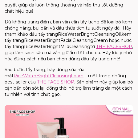
quyết giúp da luôn thông thoáng và hấp thụ tốt dưỡng
chất hiệu quả.
Dù không trang điểm, bạn vẫn cần tẩy trang để loại bỏ kem
chống nắng, bụi bẩn và dầu thừa tích tụ suốt ngày dài. Hãy
tham khảo
dầu tẩy trang
Rice
Water
Bright
Cleansing
Oil
,
kem
tẩy trang
Rice
Water
Bright
Facial
Cleansing
Cream
hoặc
nước
tẩy trang
Rice
Water
Bright
Mild
Cleansing
từ
THE
FACE
SHOP
,
giúp làm s
ạch sâu mà vẫn giữ ẩm
tốt
cho da.
Hãy lưu ý nhũ
hóa đúng cách nếu bạn chọn dùng dầu tẩy trang
nhé
!
Sau bước tẩy trang, hãy dùng
sữa rửa
mặt
Rice
Water
Bright
Cleansing
Foam
– một trong những
best-seller
của
THE FACE SHOP
. Sản phẩm này giúp loại bỏ
cặn bẩn còn sót lại, đồng thời hỗ trợ
làm
trắng
da
một cách
tự nhiên với tinh chất gạo.