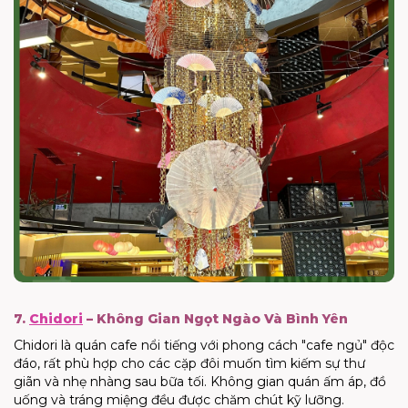
7.
Chidori
– Không Gian Ngọt Ngào Và Bình Yên
Chidori là quán cafe nổi tiếng với phong cách "cafe ngủ" độc
đáo, rất phù hợp cho các cặp đôi muốn tìm kiếm sự thư
giãn và nhẹ nhàng sau bữa tối. Không gian quán ấm áp, đồ
uống và tráng miệng đều được chăm chút kỹ lưỡng.