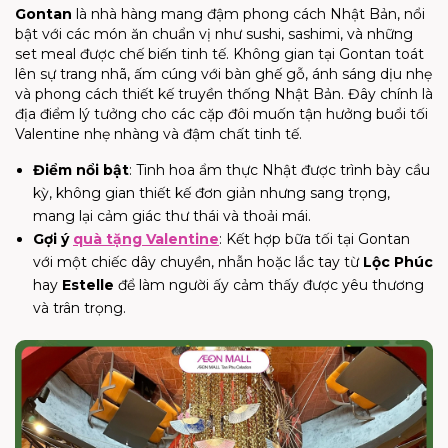
Gontan
là nhà hàng mang đậm phong cách Nhật Bản, nổi
bật với các món ăn chuẩn vị như sushi, sashimi, và những
set meal được chế biến tinh tế. Không gian tại Gontan toát
lên sự trang nhã, ấm cúng với bàn ghế gỗ, ánh sáng dịu nhẹ
và phong cách thiết kế truyền thống Nhật Bản. Đây chính là
địa điểm lý tưởng cho các cặp đôi muốn tận hưởng buổi tối
Valentine nhẹ nhàng và đậm chất tinh tế.
Điểm nổi bật
: Tinh hoa ẩm thực Nhật được trình bày cầu
kỳ, không gian thiết kế đơn giản nhưng sang trọng,
mang lại cảm giác thư thái và thoải mái.
Gợi ý
quà tặng Valentine
: Kết hợp bữa tối tại Gontan
với một chiếc dây chuyền, nhẫn hoặc lắc tay từ
Lộc Phúc
hay
Estelle
để làm người ấy cảm thấy được yêu thương
và trân trọng.