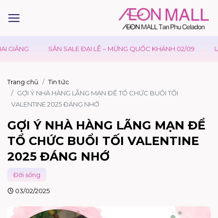
SĂN SALE ĐẠI LỄ – MỪNG QUỐC KHÁNH 02/09
ƯU ĐÃI WAON TẠ
Trang chủ
Tin tức
GỢI Ý NHÀ HÀNG LÃNG MẠN ĐỂ TỔ CHỨC BUỔI TỐI
VALENTINE 2025 ĐÁNG NHỚ
GỢI Ý NHÀ HÀNG LÃNG MẠN ĐỂ
TỔ CHỨC BUỔI TỐI VALENTINE
2025 ĐÁNG NHỚ
Đời sống
03/02/2025