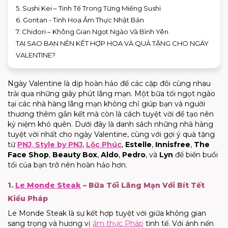
5. Sushi Kei – Tinh Tế Trong Từng Miếng Sushi
6. Gontan - Tinh Hoa Ẩm Thực Nhật Bản
7. Chidori – Không Gian Ngọt Ngào Và Bình Yên
TẠI SAO BẠN NÊN KẾT HỢP HOA VÀ QUÀ TẶNG CHO NGÀY
VALENTINE?
Ngày Valentine là dịp hoàn hảo để các cặp đôi cùng nhau
trải qua những giây phút lãng mạn. Một bữa tối ngọt ngào
tại các nhà hàng lãng mạn không chỉ giúp bạn và người
thương thêm gắn kết mà còn là cách tuyệt vời để tạo nên
kỷ niệm khó quên. Dưới đây là danh sách những nhà hàng
tuyệt vời nhất cho ngày Valentine, cùng với gợi ý quà tặng
từ
PNJ
,
Style by PNJ
,
Lộc Phúc
,
Estelle
,
Innisfree
,
The
Face Shop
,
Beauty Box
,
Aldo
,
Pedro
, và
Lyn
để biến buổi
tối của bạn trở nên hoàn hảo hơn.
1.
Le Monde Steak
– Bữa Tối Lãng Mạn Với Bít Tết
Kiểu Pháp
Le Monde Steak là sự kết hợp tuyệt vời giữa không gian
sang trọng và hương vị
ẩm thực Pháp
tinh tế. Với ánh nến