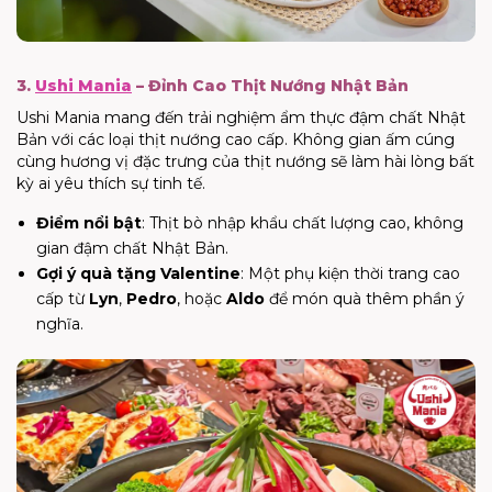
3.
Ushi Mania
– Đỉnh Cao Thịt Nướng Nhật Bản
Ushi Mania mang đến trải nghiệm ẩm thực đậm chất Nhật
Bản với các loại thịt nướng cao cấp. Không gian ấm cúng
cùng hương vị đặc trưng của thịt nướng sẽ làm hài lòng bất
kỳ ai yêu thích sự tinh tế.
Điểm nổi bật
: Thịt bò nhập khẩu chất lượng cao, không
gian đậm chất Nhật Bản.
Gợi ý quà tặng Valentine
: Một phụ kiện thời trang cao
cấp từ
Lyn
,
Pedro
, hoặc
Aldo
để món quà thêm phần ý
nghĩa.