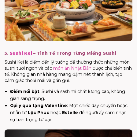
5.
Sushi Kei
– Tinh Tế Trong Từng Miếng Sushi
Sushi Kei là điểm đến lý tưởng để thưởng thức những món
sushi tươi ngon và các
món ăn Nhật Bản
được chế biến tinh
tế. Không gian nhà hàng mang đậm nét thanh lịch, tạo
cảm giác thoải mái và gần gũi.
Điểm nổi bật
: Sushi và sashimi chất lượng cao, không
gian sang trọng.
Gợi ý quà tặng Valentine
: Một chiếc dây chuyền hoặc
nhẫn từ
Lộc Phúc
hoặc
Estelle
để người ấy cảm nhận
sự trân trọng từ bạn.