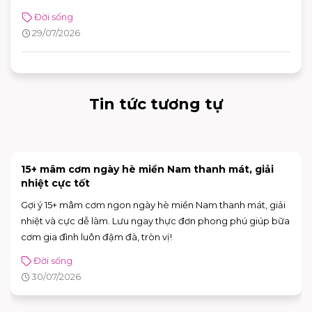
đồ thể thao với nhiều ưu đãi hấp dẫn. Nhờ sự đa dạng về mô
Đời sống
hình và vị trí thuận tiện, khách hàng có thể dễ dàng tìm được
29/07/2026
adidas chi nhánh phù hợp để mua sắm và trải nghiệm các
sản phẩm mới nhất của thương hiệu.
Tin tức tương tự
15+ mâm cơm ngày hè miền Nam thanh mát, giải
nhiệt cực tốt
Gợi ý 15+ mâm cơm ngon ngày hè miền Nam thanh mát, giải
nhiệt và cực dễ làm. Lưu ngay thực đơn phong phú giúp bữa
cơm gia đình luôn đậm đà, tròn vị!
Đời sống
30/07/2026