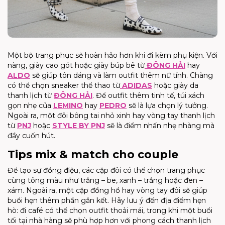
Một bộ trang phục sẽ hoàn hảo hơn khi đi kèm phụ kiện. Với
nàng, giày cao gót hoặc giày búp bê từ
ĐÔNG HẢI
hay
ALDO
sẽ giúp tôn dáng và làm outfit thêm nữ tính. Chàng
có thể chọn sneaker thể thao từ
ADIDAS
hoặc giày da
thanh lịch từ
ĐÔNG HẢI
. Để outfit thêm tinh tế, túi xách
gọn nhẹ của
LEMINO
hay
PEDRO
sẽ là lựa chọn lý tưởng.
Ngoài ra, một đôi bông tai nhỏ xinh hay vòng tay thanh lịch
từ
PNJ
hoặc
STYLE BY PNJ
sẽ là điểm nhấn nhẹ nhàng mà
đầy cuốn hút.
Tips mix & match cho couple
Để tạo sự đồng điệu, các cặp đôi có thể chọn trang phục
cùng tông màu như trắng – be, xanh – trắng hoặc đen –
xám. Ngoài ra, một cặp đồng hồ hay vòng tay đôi sẽ giúp
buổi hẹn thêm phần gắn kết. Hãy lưu ý đến địa điểm hẹn
hò: đi café có thể chọn outfit thoải mái, trong khi một buổi
tối tại nhà hàng sẽ phù hợp hơn với phong cách thanh lịch