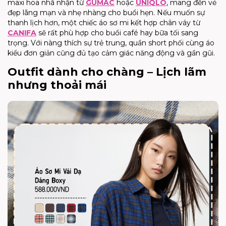
maxi hoa nhã nhặn từ
GUMAC
hoặc
UNIQLO
, mang đến vẻ
đẹp lãng mạn và nhẹ nhàng cho buổi hẹn. Nếu muốn sự
thanh lịch hơn, một chiếc áo sơ mi kết hợp chân váy từ
CANIFA
sẽ rất phù hợp cho buổi café hay bữa tối sang
trọng. Với nàng thích sự trẻ trung, quần short phối cùng áo
kiểu đơn giản cũng đủ tạo cảm giác năng động và gần gũi.
Outfit dành cho chàng – Lịch lãm
nhưng thoải mái