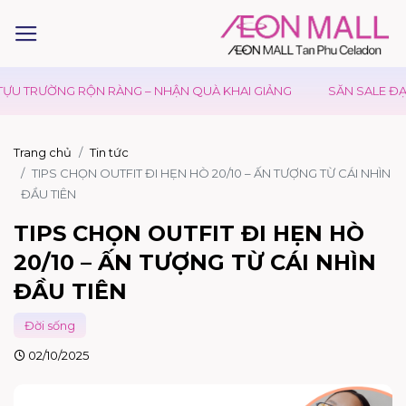
RƯỜNG RỘN RÀNG – NHẬN QUÀ KHAI GIẢNG
SĂN SALE ĐẠI LỄ –
Trang chủ
Tin tức
TIPS CHỌN OUTFIT ĐI HẸN HÒ 20/10 – ẤN TƯỢNG TỪ CÁI NHÌN
ĐẦU TIÊN
TIPS CHỌN OUTFIT ĐI HẸN HÒ
20/10 – ẤN TƯỢNG TỪ CÁI NHÌN
ĐẦU TIÊN
Đời sống
02/10/2025