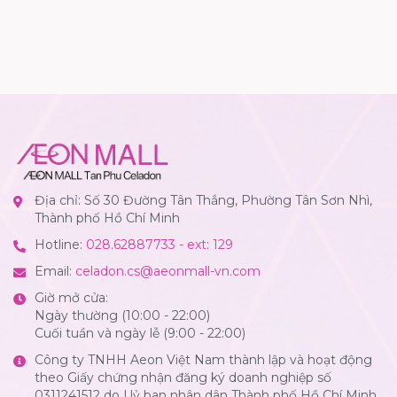
Địa chỉ: Số 30 Đường Tân Thắng, Phường Tân Sơn Nhì,
Thành phố Hồ Chí Minh
Hotline:
028.62887733 - ext: 129
Email:
celadon.cs@aeonmall-vn.com
Giờ mở cửa:
Ngày thường (10:00 - 22:00)
Cuối tuần và ngày lễ (9:00 - 22:00)
Công ty TNHH Aeon Việt Nam thành lập và hoạt động
theo Giấy chứng nhận đăng ký doanh nghiệp số
0311241512 do Uỷ ban nhân dân Thành phố Hồ Chí Minh