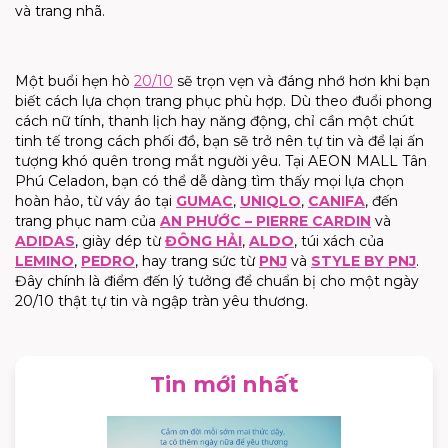
và trang nhã.
Một buổi hẹn hò
20/10
sẽ trọn vẹn và đáng nhớ hơn khi bạn
biết cách lựa chọn trang phục phù hợp. Dù theo đuổi phong
cách nữ tính, thanh lịch hay năng động, chỉ cần một chút
tinh tế trong cách phối đồ, bạn sẽ trở nên tự tin và để lại ấn
tượng khó quên trong mắt người yêu. Tại AEON MALL Tân
Phú Celadon, bạn có thể dễ dàng tìm thấy mọi lựa chọn
hoàn hảo, từ váy áo tại
GUMAC
,
UNIQLO
,
CANIFA
, đến
trang phục nam của
AN PHƯỚC – PIERRE CARDIN
và
ADIDAS
, giày dép từ
ĐÔNG HẢI
,
ALDO
, túi xách của
LEMINO
,
PEDRO
, hay trang sức từ
PNJ
và
STYLE BY PNJ
.
Đây chính là điểm đến lý tưởng để chuẩn bị cho một ngày
20/10 thật tự tin và ngập tràn yêu thương.
Tin mới nhất