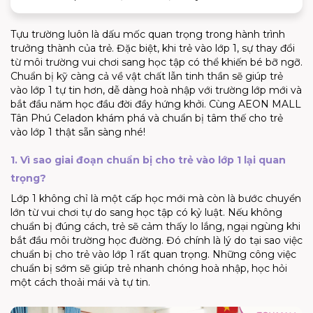
Tựu trường luôn là dấu mốc quan trọng trong hành trình
trưởng thành của trẻ. Đặc biệt, khi
trẻ vào lớp 1
, sự thay đổi
từ môi trường vui chơi sang học tập có thể khiến bé bỡ ngỡ.
Chuẩn bị kỹ càng cả về vật chất lẫn tinh thần sẽ giúp trẻ
vào lớp 1 tự tin hơn, dễ dàng
hoà
nhập với trường lớp mới và
bắt đầu năm học đầu đời đầy hứng khởi. Cùng
AEON MALL
Tân Phú Celadon
khám phá và
chuẩn bị tâm thế cho trẻ
vào lớp 1
thật sẵn sàng nhé!
1. Vì sao giai đoạn chuẩn bị cho trẻ vào lớp 1 lại quan
trọng?
Lớp 1 không chỉ là một cấp học mới mà còn là bước chuyển
lớn từ vui chơi tự do sang học tập có kỷ luật. Nếu không
chuẩn bị đúng cách, trẻ sẽ cảm thấy lo lắng, ngại ngùng khi
bắt đầu môi trường học đường. Đó chính là lý do tại sao việc
chuẩn bị cho trẻ vào lớp 1
rất quan trọng. Những công việc
chuẩn bị sớm sẽ giúp trẻ nhanh chóng
hoà
nhập, học hỏi
một cách thoải mái và tự tin.