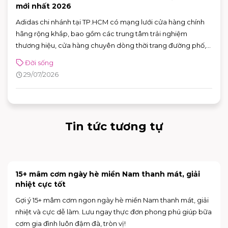
mới nhất 2026
Adidas chi nhánh tại TP.HCM có mạng lưới cửa hàng chính
hãng rộng khắp, bao gồm các trung tâm trải nghiệm
thương hiệu, cửa hàng chuyên dòng thời trang đường phố,
đồ thể thao với nhiều ưu đãi hấp dẫn. Nhờ sự đa dạng về mô
Đời sống
hình và vị trí thuận tiện, khách hàng có thể dễ dàng tìm được
29/07/2026
adidas chi nhánh phù hợp để mua sắm và trải nghiệm các
sản phẩm mới nhất của thương hiệu.
Tin tức tương tự
15+ mâm cơm ngày hè miền Nam thanh mát, giải
nhiệt cực tốt
Gợi ý 15+ mâm cơm ngon ngày hè miền Nam thanh mát, giải
nhiệt và cực dễ làm. Lưu ngay thực đơn phong phú giúp bữa
cơm gia đình luôn đậm đà, tròn vị!