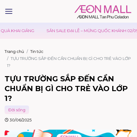
I GIẢNG
SĂN SALE ĐẠI LỄ – MỪNG QUỐC KHÁNH 02/09
Ư
Trang chủ
Tin tức
TỰU TRƯỜNG SẮP ĐẾN CẦN CHUẨN BỊ GÌ CHO TRẺ VÀO LỚP
1?
TỰU TRƯỜNG SẮP ĐẾN CẦN
CHUẨN BỊ GÌ CHO TRẺ VÀO LỚP
1?
Đời sống
30/06/2025