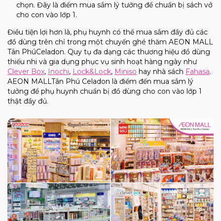
chọn.
Đây là điểm mua sắm lý tưởng để
chuẩn bị sách vở
cho con vào lớp 1
.
Điều tiện lợi hơn là, phụ huynh có thể mua sắm đầy đủ các
đồ dùng trên chỉ trong một chuyến ghé thăm AEON MALL
Tân Phú
Celadon
. Quy tụ đa dạng các thương hiệu đồ dùng
thiếu nhi và gia dụng phục vụ sinh hoạt hàng ngày như
Clever Box
,
Inochi
,
Lock&Lock
,
Miniso
hay nhà sách
Fahasa
.
AEON MALL
Tân Phú
Celadon
là điểm đến mua sắm lý
tưởng để phụ huynh
chuẩn bị đồ dùng cho con vào lớp 1
thật đầy đủ.