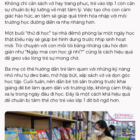
Không chỉ cần sách vở hay trang phục,
trẻ vào lớp 1
còn cần
sự chuẩn bị kỹ lưỡng về mặt tâm lý. Việc tạo cho con cảm
giác háo hức, an tâm sẽ giúp quá trình hòa nhập với môi
trường học đường diễn ra nhẹ nhàng hơn.
Một buổi “thử đi học” tại nhà
để
mô phỏng lại một ngày học
thật
.
Điều này s
ẽ giúp bé hình dung trước nhịp sinh hoạt
mới. Trò chuyện với con mỗi tối bằng những câu hỏi đơn
giản như “Ngày mai con học gì nhỉ?” cũng là cách hiệu quả
để gieo vào lòng trẻ sự mong chờ.
Ba mẹ có thể hướng dẫn trẻ làm quen với những kỹ năng
nhỏ như tự đeo
balo
, mở hộp bút, xếp sách vở và dọn góc
học tập. Cuối tuần, nên dẫn bé tới sân trường trước khai
giảng để bé
làm quen dần với trường lớp, không cảm thấy
xa lạ
trong ngày đầu đi học.
Đây là một cách khá hiệu quả
để
chuẩn bị tâm thế cho trẻ vào lớp 1
đỡ bỡ ngỡ hơn.