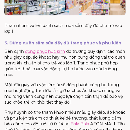
Phân nhóm và lên danh sách mua sắm đầy đủ cho trẻ vào
lớp 1
3. Đừng quên sắm sửa đầy đủ trang phục và phụ kiện
Bên cạnh
đồng phục học sinh
do trường quy định, các món
như giày dép, áo khoác hay mũ nón cũng đóng vai trò quan
trọng khi
chuẩn bị cho trẻ vào lớp 1
. Trang phục phù hợp
giúp trẻ thoải mái vận động, tự tin bước vào môi trường
mới.
Một đôi giày vừa vặn, êm ái sẽ đồng hành cùng bé trong
mọi hoạt động trên lớp lẫn giờ ra chơi. Áo khoác mỏng và
mũ rộng vành cũng nên được lựa chọn cẩn thận để bảo vệ
sức khỏe trẻ khi thời tiết thay đổi.
Phụ huynh có thể tham khảo nhiều mẫu giày dép, áo khoác
và phụ kiện trẻ em có thiết kế dễ thương, chất lượng đảm
bảo dành cho độ tuổi từ 0–14 tại
Bala Bala
AEON MALL
Tân
Phú
Celadon
. Không gian mua sắm rộng rãi cùng đa dạng